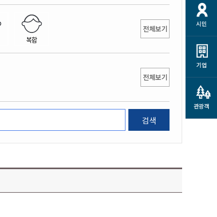
개
재정정보 공개
공공저작물
션
시민
통계정보
행정규제개혁
전체보기
소상공인 지원
복합
민방위/재난안전
시스템
행정규제개혁안내
고유가 피해지원금
민방위
규제신문고
군산사랑배달 배달의명수
기업
재난안전
전체보기
규제입증요청
카드수수료 지원
풍수해보험
사
규제정보포털
소상공인지원
재해예방
관광객
관련기관 안내
검색
군산시착한가격업소
시민대상보험
통계
영조물 배상보험
인 현황
군산시민 안전보험
군산시민 자전거보험
군산 상품
농업인안전보험 농가부담
 가이드북
금 지원사업