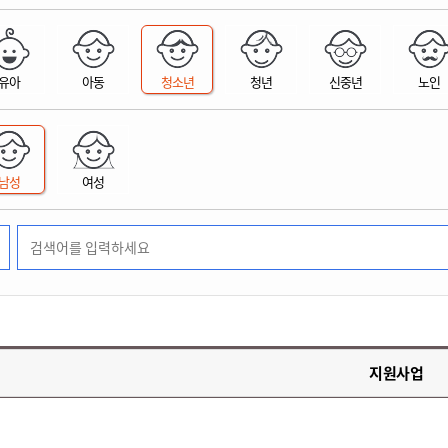
위원회 현황
공공데이터 개방
업무추진비공
군산시 무상교통
공부의 명수
정부24
위원회 명단공개
공공데이터 개방
예산/재정
법률정보
국민신문고
건설
부동산
에너지
유아
아동
청소년
청년
신중년
노인
환경
청소
위생
위원회 회의록 공개
공공데이터 수요조사
민원편람/서식
한눈에 서비스
전자가족관계등록
예산안내
조례규칙 입법예고
경제동향
도로/가로등
부동산 정보
태양광
환경선언문
청소정보
공중위생
재정공시
조례규칙 입법예고(구)
물가정보
자전거
주소/건축/지적/지리정보
가스/석유
인터넷등기소
환경기본정보
대형폐기물 배출신고
위생용품 제조업
결산보고서
법률정보 관련사이트
사회조사
조상땅찾기
국세청홈택스
남성
여성
화학물질 관리지도
공모사업
생활쓰레기 처리요령
식품위생
중기지방재정계획
사업체조
위택스
미세먼지 대응
음식물쓰레기 처리요령
문화 콘텐츠업
투자심사
통계연보
부동산통합민원
환경영향평가
폐기물 처리시설 현황
예산낭비신고
청년통계
체육
공공데이터포털
석면해체 건축물정보
보조금 부정수급 신고
주민등록
새올전자민원창구
체육시설 안내
환경오염업소 공개
공유재산
체류외국
군산시체육회
환경 관련사이트
재정용어사전
생활체육 공지
지원사업
군산시 고향사랑기부제
고향사랑기부제 소개
군산상품