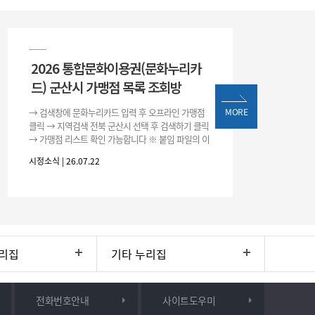
2026 통합문화이용권(문화누리카
드) 군산시 가맹점 목록 조회방
→ 검색창에 문화누리카드 입력 후 오프라인 가맹점
MORE
클릭 → 지역검색 전북 군산시 선택 후 검색하기 클릭
→ 가맹점 리스트 확인 가능합니다 ※ 붙임 파일의 이
용처 리스트는 변동될 수 있으니 위 방법으로 확인하
시정소식 | 26.07.22
시기 바랍니다.
리집
기타 누리집
전화번호안내
사이트도우미