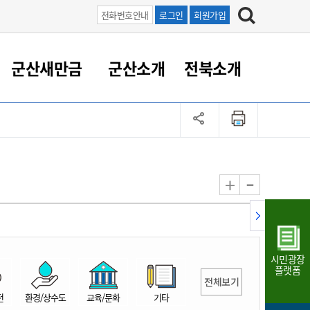
전화번호안내
로그인
회원가입
군산새만금
군산소개
전북소개
정 대응
족관계
부서/업무
RE100의 중심 새만금
도시/공원/주택
산업인프라
정책실명제
토지/건축
읍면동 안내
군산새만금 홍보 영상
조직운영6대지표
농업/축산업
도시재생
지방세
족관계
도시계획/지구단위계획
군산국가산업단지
정책실명제 안내
지방세
도시재생사업
민선8기 농업비전/발전방
공무원 정원
향
-
+
공원녹지
군산2국가산업단지
국민신청실명제안내
지방세환급금신청
도시재생(현장)지원센터
과장급이상 상위직 비율
농산물 유통
식
주택
새만금산업단지
정책실명제 중점관리 대상
지방세 상담챗봇
도시재생시설 현황
공무원 1인당 주민수
가축방역
자료실
자유무역지역
도시재생 공지/행사
현장공무원 비율
동물복지
지방산업단지
재정규모대비 인건비운영
시민광장
농공단지
실국본부수
플랫폼
전체보기
림 서비
산업단지 지도
내고장 알리미
전
환경/상수도
교육/문화
기타
구
항만/여객/공항/철도/컨벤