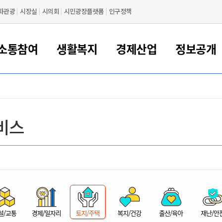
화관광
시장실
시의회
시민광장플랫폼
인구정책
소통참여
생활복지
경제산업
정보공개
새만금 해양거점도시 군산
정보공개 목록/청구
시민참여서비스
여권 민원
기업지원
교육
군산시 소개
군산시 관할권 주요논리
각종 신고/민원
사전정보공표
일자리/창업
차량 민원
상하수도
시청안내
새만금 관할구역 결
주민등록/인감/가
교통안내
기업목록
인사운영
SNS소식
여권발급안내
시민광장플랫폼
교육지원
투자기업 인센티브
정보공개 목록/청구
군산 현황
차량등록사업소 안내
하수도 계획
군산시 명장
사전정보공표
청사종합안내
주민등록/인감/가
시내버스
일반기업 목록
2022년도 통계
조직도
비스
여권 서식
시장에게 바란다
평생교육
기업지원정책
군산의 역사
차량 신규/이전 등록
상수도시설
구인구직
수시공표
전화번호안내
각종서식
택시
사회적경제기업
2023년도 통계
업무
나의민원
학자금대출이자지원
경제 공지/서식
수상현황
저당권 설정/말소 등록
수질검사
청년뜰(청년센터/창업센터)
부서별 팩스번호
시외버스/고속버스
공장 검색
2024년도 통계
부서소
나도한마디
우리아이 꿈탐험 지원사업
기업애로해소SOS
자연지리특성
등록원부 열람/발급
상수도/하수도 요금
시청 오시는 길
철도/항공
2025년도 통계
부서별 
군산시사회적경제지원센터
칭찬합시다
시민정보화교육
강소연구개발특구
행정구역/행정지도
자동차 등록 서식
요금조회납부시스템
여객선
설문조사
부모학교예약시스템
자매결연/국제협력 도시
자동차 과태료 조회 및 납부
공공하수처리시설
교통 관련사이트
일자리 지원사업
자원봉사참여
군산어린이시청
군산의 상징
자동차 정기(종합)검사 기
주정차단속 문자알
일자리지원센터
설/교통
경제/일자리
토지/주택
복지/건강
출산/육아
재난/안
간조회 및 검사예약
스
전자민원창
적극행정
디지털배움터