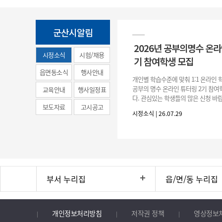
군산시알림
2026년 공부의명수 온라
시정소식
시험/채용
기 참여학생 모집
(municipal
읍면동소식
행사안내
개인별 학습수준에 맞춰 1:1 온라인
news)
공부의 명수 온라인 튜터링 2기 참
교육안내
행사일정표
다. 관심있는 학생들의 많은 신청 바랍
보도자료
고시공고
간 : 2026. 7. 29.(수) ~ 8. 7.(금) 2. 
시정소식 | 26.07.29
부서 누리집
읍/면/동 누리집
개인정보처리방침
저작권 정책
영상정보