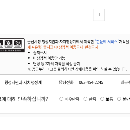
기부자 예우제
기부자 명예의 전당
1
기금사업
군산시 답례품
고향사랑기부제 소식
군산시청 행정지원과 자치행정계에서 제작한
"한눈에 서비스"
저작물
제 4 유형: 출처표시+상업적 이용금지+변경금지
출처표시
비상업적 이용만 가능
변형 등 2차적 저작물 작성 금지
※ 공공누리 마크를 클릭하시면 상세내용을 확인 하실 수 있습니다.
행정지원과 자치행정계
담당전화
063-454-2245
최근
에 대해 만족
하십니까?
매우만족
만족
보통
불만