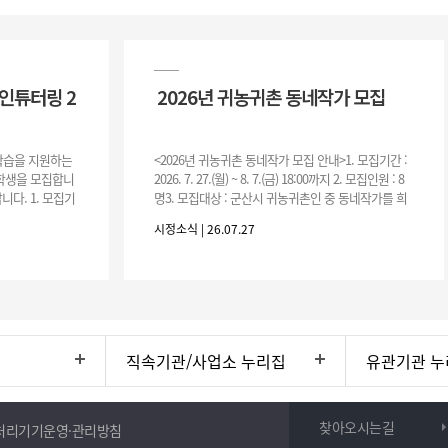
인튜터링 2
2026년 귀농귀촌 동네작가 모집
 학습을 지원하는
<2026년 귀농귀촌 동네작가 모집 안내>1. 모집기간 :
여학생을 모집합니
2026. 7. 27.(월) ~ 8. 7.(금) 18:00까지 2. 모집인원 : 8
니다. 1. 모집기
명3. 모집대상 : 군산시 귀농귀촌인 중 동네작가를 희
운영기간 :
망하는 자 * 기존에 군산시
시정소식 | 26.07.27
직속기관/사업소 누리집
유관기관 누
찾아오시는길
처리기기운영·관리방침