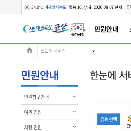
맑음
문
34.0℃
미세먼지농도
좋음 10㎍/㎥
2026-08-07 현재
시
민원안내
민
전
한눈에 서비스
군산새만금
민원안내
소통참여
생활복지
경제산업
정보공개
군산소개
전북소개
주
군산에서 시작되는 새만금
전북특별자치도 소개
군산사랑상품권
민원창구안내
정보공개제도
복지/보건
시정알림
군산시 비전
체
권
민원이용안내
시정소식
인구정책
상품권 안내
제도안내
전북특별자치도란?
메
민원안내
한눈에 서
민원수수료
시험/채용
통합돌봄
상품권 공지사항
비공개대상정보
전북특별자치도 용어 Q&A
뉴
도
종합민원창구
보도자료
주민복지
상품권 Q&A
불복구제절차
자료실
시
아름다운 배려창구
행사안내
아동/청소년
상품권 이용규약
수수료
열
민원창구안내
홍보영상 게시판
토지정보민원창구
행사일정표
여성/가족
판매대행점 조회
정보공개서식
림
군
대표전화
대표전화
대표전화
대표전화
대표전화
대표전화
대표전화
대표전화
063-454-4000
063-454-4000
063-454-4000
063-454-4000
063-454-4000
063-454-4000
063-454-4000
063-454-4000
열
여권 민원
무인민원발급기
교육안내
노인복지
지류상품권 재고조회
림
유형선택
산
보건소식
장애인복지
부서 및 담당자 연락처
부서 및 담당자 연락처
부서 및 담당자 연락처
부서 및 담당자 연락처
부서 및 담당자 연락처
부서 및 담당자 연락처
부서 및 담당자 연락처
부서 및 담당자 연락처
건
열
차량 민원
고시공고
사회서비스(바우처)