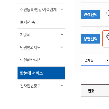
림
계약정보공개
전화번호안내
전화번호안내
전화번호안내
전화번호안내
전화번호안내
전화번호안내
전화번호안내
전화번호안내
군산시보
장사정보
열
주민등록/인감/가족관계
입찰/계약정보
연령선택
읍면동소식
주민복지 안내서
주요시책
림
수산업
찾아오시는길
찾아오시는길
찾아오시는길
찾아오시는길
찾아오시는길
찾아오시는길
찾아오시는길
찾아오시는길
용역과제
열
민원편의제도
토지/건축
웹진 열린군산
시정계획
어업현황
림
타기관소식
민원 1회방문 처리제
주요업무
수산물 안전정보
열
지방세
성별선택
어디서나 민원처리제
시정백서
림
군산수산물 소비촉진행사
상품권 구매 사용 및 관리
사전심사 청구제도
열
민원편의제도
군산 특화 수산물
림
민원인 후견인제
열
민원편람/서식
복합민원 상담예약제
림
폐업신고 원스톱서비스
열
한눈에 서비스
납세자 보호관제도
림
『안심상속』 원스톱 서비
열
전자민원창구
스
번호
림