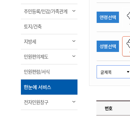
림
계약정보공개
전화번호안내
전화번호안내
전화번호안내
전화번호안내
전화번호안내
전화번호안내
전화번호안내
전화번호안내
군산시보
장사정보
열
주민등록/인감/가족관계
입찰/계약정보
연령선택
읍면동소식
주민복지 안내서
주요시책
림
수산업
찾아오시는길
찾아오시는길
찾아오시는길
찾아오시는길
찾아오시는길
찾아오시는길
찾아오시는길
찾아오시는길
용역과제
열
민원편의제도
토지/건축
웹진 열린군산
시정계획
어업현황
림
타기관소식
민원 1회방문 처리제
주요업무
수산물 안전정보
열
지방세
성별선택
어디서나 민원처리제
시정백서
림
군산수산물 소비촉진행사
상품권 구매 사용 및 관리
사전심사 청구제도
열
민원편의제도
군산 특화 수산물
림
민원인 후견인제
열
민원편람/서식
복합민원 상담예약제
림
폐업신고 원스톱서비스
열
한눈에 서비스
납세자 보호관제도
림
『안심상속』 원스톱 서비
열
전자민원창구
스
번호
림