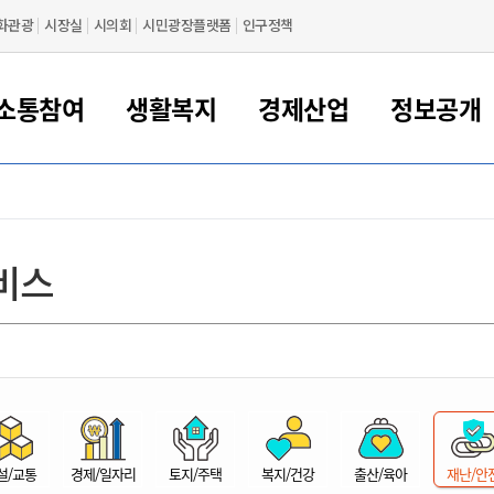
화관광
시장실
시의회
시민광장플랫폼
인구정책
소통참여
생활복지
경제산업
정보공개
새만금 해양거점도시 군산
정보공개 목록/청구
시민참여서비스
여권 민원
기업지원
교육
군산시 소개
군산시 관할권 주요논리
각종 신고/민원
사전정보공표
일자리/창업
차량 민원
상하수도
시청안내
새만금 관할구역 결
주민등록/인감/가
교통안내
기업목록
인사운영
SNS소식
여권발급안내
시민광장플랫폼
교육지원
투자기업 인센티브
정보공개 목록/청구
군산 현황
차량등록사업소 안내
하수도 계획
군산시 명장
사전정보공표
청사종합안내
주민등록/인감/가
시내버스
일반기업 목록
2022년도 통계
조직도
비스
여권 서식
시장에게 바란다
평생교육
기업지원정책
군산의 역사
차량 신규/이전 등록
상수도시설
구인구직
수시공표
전화번호안내
각종서식
택시
사회적경제기업
2023년도 통계
업무
나의민원
학자금대출이자지원
경제 공지/서식
수상현황
저당권 설정/말소 등록
수질검사
청년뜰(청년센터/창업센터)
부서별 팩스번호
시외버스/고속버스
공장 검색
2024년도 통계
부서소
나도한마디
우리아이 꿈탐험 지원사업
기업애로해소SOS
자연지리특성
등록원부 열람/발급
상수도/하수도 요금
시청 오시는 길
철도/항공
2025년도 통계
부서별 
군산시사회적경제지원센터
칭찬합시다
시민정보화교육
강소연구개발특구
행정구역/행정지도
자동차 등록 서식
요금조회납부시스템
여객선
설문조사
부모학교예약시스템
자매결연/국제협력 도시
자동차 과태료 조회 및 납부
공공하수처리시설
교통 관련사이트
일자리 지원사업
자원봉사참여
군산어린이시청
군산의 상징
자동차 정기(종합)검사 기
주정차단속 문자알
일자리지원센터
설/교통
경제/일자리
토지/주택
복지/건강
출산/육아
재난/안
간조회 및 검사예약
스
전자민원창
적극행정
디지털배움터