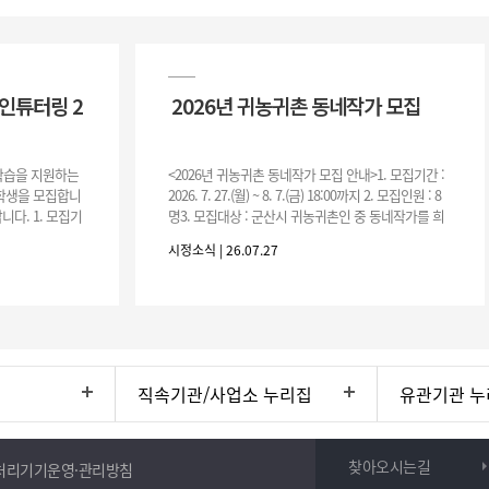
인튜터링 2
2026년 귀농귀촌 동네작가 모집
 학습을 지원하는
<2026년 귀농귀촌 동네작가 모집 안내>1. 모집기간 :
여학생을 모집합니
2026. 7. 27.(월) ~ 8. 7.(금) 18:00까지 2. 모집인원 : 8
니다. 1. 모집기
명3. 모집대상 : 군산시 귀농귀촌인 중 동네작가를 희
운영기간 :
망하는 자 * 기존에 군산시
시정소식 | 26.07.27
직속기관/사업소 누리집
유관기관 누
찾아오시는길
처리기기운영·관리방침