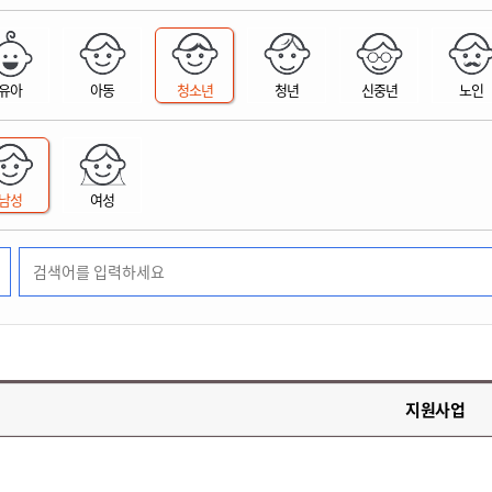
위원회 현황
공공데이터 개방
업무추진비공
군산시 무상교통
공부의 명수
정부24
위원회 명단공개
공공데이터 개방
예산/재정
법률정보
국민신문고
건설
부동산
에너지
유아
아동
청소년
청년
신중년
노인
환경
청소
위생
위원회 회의록 공개
공공데이터 수요조사
민원편람/서식
한눈에 서비스
전자가족관계등록
예산안내
조례규칙 입법예고
경제동향
도로/가로등
부동산 정보
태양광
환경선언문
청소정보
공중위생
재정공시
조례규칙 입법예고(구)
물가정보
자전거
주소/건축/지적/지리정보
가스/석유
인터넷등기소
환경기본정보
대형폐기물 배출신고
위생용품 제조업
결산보고서
법률정보 관련사이트
사회조사
조상땅찾기
국세청홈택스
남성
여성
화학물질 관리지도
공모사업
생활쓰레기 처리요령
식품위생
중기지방재정계획
사업체조
위택스
미세먼지 대응
음식물쓰레기 처리요령
문화 콘텐츠업
투자심사
통계연보
부동산통합민원
환경영향평가
폐기물 처리시설 현황
예산낭비신고
청년통계
체육
공공데이터포털
석면해체 건축물정보
보조금 부정수급 신고
주민등록
새올전자민원창구
체육시설 안내
환경오염업소 공개
공유재산
체류외국
군산시체육회
환경 관련사이트
재정용어사전
생활체육 공지
지원사업
군산시 고향사랑기부제
고향사랑기부제 소개
군산상품