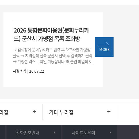
2026 통합문화이용권(문화누리카
드) 군산시 가맹점 목록 조회방
→ 검색창에 문화누리카드 입력 후 오프라인 가맹점
MORE
클릭 → 지역검색 전북 군산시 선택 후 검색하기 클릭
→ 가맹점 리스트 확인 가능합니다 ※ 붙임 파일의 이
용처 리스트는 변동될 수 있으니 위 방법으로 확인하
시정소식 | 26.07.22
시기 바랍니다.
리집
기타 누리집
전화번호안내
사이트도우미