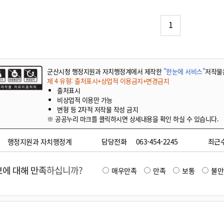
기부자 예우제
기부자 명예의 전당
1
기금사업
군산시 답례품
고향사랑기부제 소식
군산시청 행정지원과 자치행정계에서 제작한
"한눈에 서비스"
저작물
제 4 유형: 출처표시+상업적 이용금지+변경금지
출처표시
비상업적 이용만 가능
변형 등 2차적 저작물 작성 금지
※ 공공누리 마크를 클릭하시면 상세내용을 확인 하실 수 있습니다.
행정지원과 자치행정계
담당전화
063-454-2245
최근
에 대해 만족
하십니까?
매우만족
만족
보통
불만