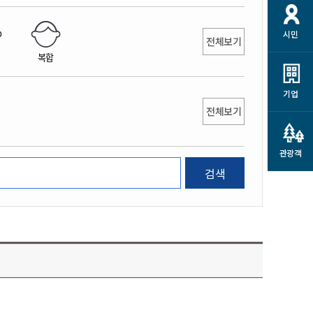
개
재정정보 공개
공공저작물
션
시민
통계정보
행정규제개혁
전체보기
소상공인 지원
복합
민방위/재난안전
시스템
행정규제개혁안내
고유가 피해지원금
민방위
규제신문고
군산사랑배달 배달의명수
기업
재난안전
전체보기
규제입증요청
카드수수료 지원
풍수해보험
사
규제정보포털
소상공인지원
재해예방
관광객
관련기관 안내
검색
군산시착한가격업소
시민대상보험
통계
영조물 배상보험
인 현황
군산시민 안전보험
군산시민 자전거보험
군산 상품
농업인안전보험 농가부담
 가이드북
금 지원사업