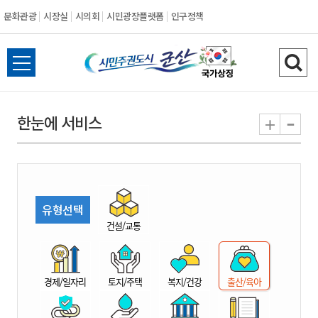
문화관광
시장실
시의회
시민광장플랫폼
인구정책
시
전
검
민
체
색
메
하
-
+
한눈에 서비스
주
뉴
기
열
권
기
도
유형선택
시
건설/교통
군
경제/일자리
토지/주택
복지/건강
출산/육아
산