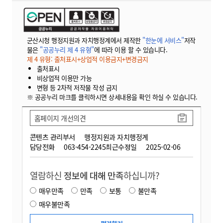
군산시청 행정지원과 자치행정계에서 제작한
"한눈에 서비스"
저작
물은
"공공누리 제 4 유형"
에 따라 이용 할 수 있습니다.
제 4 유형: 출처표시+상업적 이용금지+변경금지
출처표시
비상업적 이용만 가능
변형 등 2차적 저작물 작성 금지
※ 공공누리 마크를 클릭하시면 상세내용을 확인 하실 수 있습니다.
홈페이지 개선의견
콘텐츠 관리부서
행정지원과 자치행정계
담당전화
063-454-2245
최근수정일
2025-02-06
열람하신
정보에 대해 만족
하십니까?
매우만족
만족
보통
불만족
매우불만족