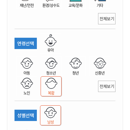
재난/안전
환경/상수도
교육/문화
기타
전체보기
연령선택
유아
아동
청소년
청년
신중년
전체보기
노인
복합
성별선택
남성