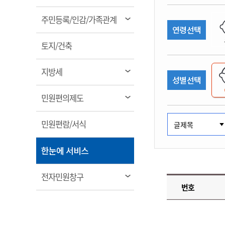
림
계약정보공개
전화번호안내
전화번호안내
전화번호안내
전화번호안내
전화번호안내
전화번호안내
전화번호안내
전화번호안내
군산시보
장사정보
열
주민등록/인감/가족관계
입찰/계약정보
연령선택
읍면동소식
주민복지 안내서
주요시책
림
수산업
찾아오시는길
찾아오시는길
찾아오시는길
찾아오시는길
찾아오시는길
찾아오시는길
찾아오시는길
찾아오시는길
용역과제
열
민원편의제도
토지/건축
웹진 열린군산
시정계획
어업현황
림
타기관소식
민원 1회방문 처리제
주요업무
수산물 안전정보
열
지방세
성별선택
어디서나 민원처리제
시정백서
림
군산수산물 소비촉진행사
상품권 구매 사용 및 관리
사전심사 청구제도
열
민원편의제도
군산 특화 수산물
림
민원인 후견인제
열
민원편람/서식
복합민원 상담예약제
림
폐업신고 원스톱서비스
열
한눈에 서비스
납세자 보호관제도
림
『안심상속』 원스톱 서비
열
전자민원창구
스
번호
림