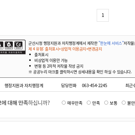
기부자 예우제
기부자 명예의 전당
1
기금사업
군산시 답례품
고향사랑기부제 소식
군산시청 행정지원과 자치행정계에서 제작한
"한눈에 서비스"
저작물
제 4 유형: 출처표시+상업적 이용금지+변경금지
출처표시
비상업적 이용만 가능
변형 등 2차적 저작물 작성 금지
※ 공공누리 마크를 클릭하시면 상세내용을 확인 하실 수 있습니다.
행정지원과 자치행정계
담당전화
063-454-2245
최근
에 대해 만족
하십니까?
매우만족
만족
보통
불만