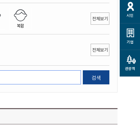
개
재정정보 공개
공공저작물
션
시민
통계정보
행정규제개혁
전체보기
소상공인 지원
복합
민방위/재난안전
시스템
행정규제개혁안내
고유가 피해지원금
민방위
규제신문고
군산사랑배달 배달의명수
기업
재난안전
전체보기
규제입증요청
카드수수료 지원
풍수해보험
사
규제정보포털
소상공인지원
재해예방
관광객
관련기관 안내
검색
군산시착한가격업소
시민대상보험
통계
영조물 배상보험
인 현황
군산시민 안전보험
군산시민 자전거보험
군산 상품
농업인안전보험 농가부담
 가이드북
금 지원사업