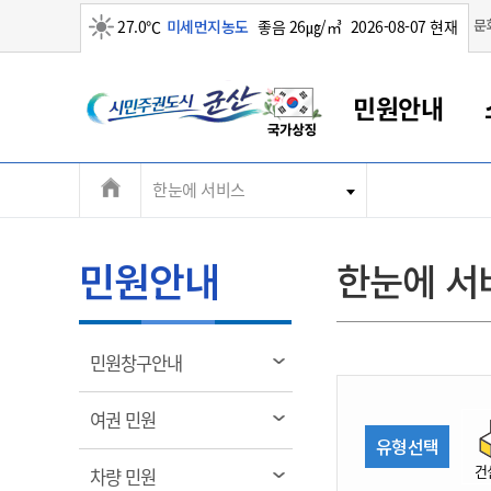
맑음
문
27.0℃
미세먼지농도
좋음 26㎍/㎥
2026-08-07 현재
시
민원안내
민
전
한눈에 서비스
군산새만금
민원안내
소통참여
생활복지
경제산업
정보공개
군산소개
전북소개
주
군산에서 시작되는 새만금
전북특별자치도 소개
군산사랑상품권
민원창구안내
정보공개제도
복지/보건
시정알림
군산시 비전
체
권
민원이용안내
시정소식
인구정책
상품권 안내
제도안내
전북특별자치도란?
메
민원안내
한눈에 서
민원수수료
시험/채용
통합돌봄
상품권 공지사항
비공개대상정보
전북특별자치도 용어 Q&A
뉴
도
종합민원창구
보도자료
주민복지
상품권 Q&A
불복구제절차
자료실
시
아름다운 배려창구
행사안내
아동/청소년
상품권 이용규약
수수료
열
민원창구안내
홍보영상 게시판
토지정보민원창구
행사일정표
여성/가족
판매대행점 조회
정보공개서식
림
군
대표전화
대표전화
대표전화
대표전화
대표전화
대표전화
대표전화
대표전화
063-454-4000
063-454-4000
063-454-4000
063-454-4000
063-454-4000
063-454-4000
063-454-4000
063-454-4000
열
여권 민원
무인민원발급기
교육안내
노인복지
지류상품권 재고조회
림
유형선택
산
보건소식
장애인복지
부서 및 담당자 연락처
부서 및 담당자 연락처
부서 및 담당자 연락처
부서 및 담당자 연락처
부서 및 담당자 연락처
부서 및 담당자 연락처
부서 및 담당자 연락처
부서 및 담당자 연락처
건
열
차량 민원
고시공고
사회서비스(바우처)