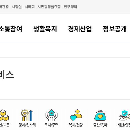
화관광
시장실
시의회
시민광장플랫폼
인구정책
소통참여
생활복지
경제산업
정보공개
새만금 해양거점도시 군산
정보공개 목록/청구
시민참여서비스
여권 민원
기업지원
교육
군산시 소개
군산시 관할권 주요논리
각종 신고/민원
사전정보공표
일자리/창업
차량 민원
상하수도
시청안내
새만금 관할구역 결
주민등록/인감/가
교통안내
기업목록
인사운영
SNS소식
여권발급안내
시민광장플랫폼
교육지원
투자기업 인센티브
정보공개 목록/청구
군산 현황
차량등록사업소 안내
하수도 계획
군산시 명장
사전정보공표
청사종합안내
주민등록/인감/가
시내버스
일반기업 목록
2022년도 통계
조직도
비스
여권 서식
시장에게 바란다
평생교육
기업지원정책
군산의 역사
차량 신규/이전 등록
상수도시설
구인구직
수시공표
전화번호안내
각종서식
택시
사회적경제기업
2023년도 통계
업무
나의민원
학자금대출이자지원
경제 공지/서식
수상현황
저당권 설정/말소 등록
수질검사
청년뜰(청년센터/창업센터)
부서별 팩스번호
시외버스/고속버스
공장 검색
2024년도 통계
부서소
나도한마디
우리아이 꿈탐험 지원사업
기업애로해소SOS
자연지리특성
등록원부 열람/발급
상수도/하수도 요금
시청 오시는 길
철도/항공
2025년도 통계
부서별 
군산시사회적경제지원센터
칭찬합시다
시민정보화교육
강소연구개발특구
행정구역/행정지도
자동차 등록 서식
요금조회납부시스템
여객선
설문조사
부모학교예약시스템
자매결연/국제협력 도시
자동차 과태료 조회 및 납부
공공하수처리시설
교통 관련사이트
일자리 지원사업
자원봉사참여
군산어린이시청
군산의 상징
자동차 정기(종합)검사 기
주정차단속 문자알
일자리지원센터
설/교통
경제/일자리
토지/주택
복지/건강
출산/육아
재난/안
간조회 및 검사예약
스
전자민원창
적극행정
디지털배움터