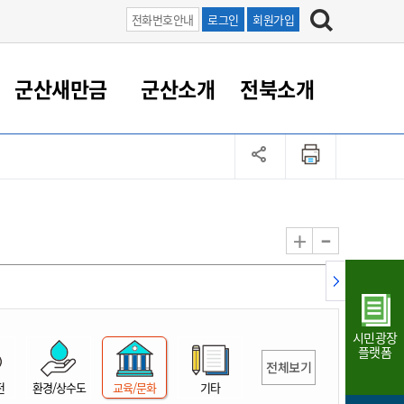
전화번호안내
로그인
회원가입
군산새만금
군산소개
전북소개
정 대응
족관계
부서/업무
RE100의 중심 새만금
도시/공원/주택
산업인프라
정책실명제
토지/건축
읍면동 안내
군산새만금 홍보 영상
조직운영6대지표
농업/축산업
도시재생
지방세
족관계
도시계획/지구단위계획
군산국가산업단지
정책실명제 안내
지방세
도시재생사업
민선8기 농업비전/발전방
공무원 정원
향
-
+
공원녹지
군산2국가산업단지
국민신청실명제안내
지방세환급금신청
도시재생(현장)지원센터
과장급이상 상위직 비율
농산물 유통
식
주택
새만금산업단지
정책실명제 중점관리 대상
지방세 상담챗봇
도시재생시설 현황
공무원 1인당 주민수
가축방역
자료실
자유무역지역
도시재생 공지/행사
현장공무원 비율
동물복지
지방산업단지
재정규모대비 인건비운영
시민광장
농공단지
실국본부수
플랫폼
전체보기
림 서비
산업단지 지도
내고장 알리미
전
환경/상수도
교육/문화
기타
구
항만/여객/공항/철도/컨벤