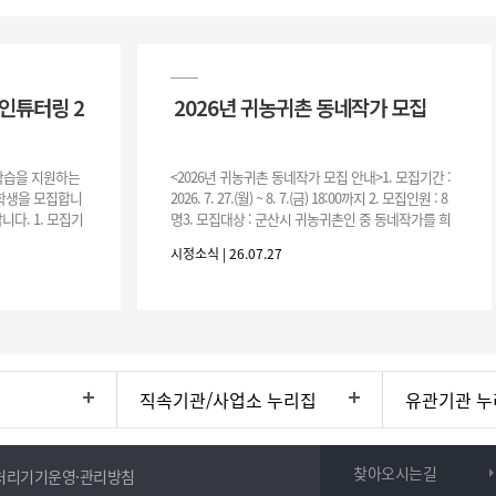
인튜터링 2
2026년 귀농귀촌 동네작가 모집
 학습을 지원하는
<2026년 귀농귀촌 동네작가 모집 안내>1. 모집기간 :
여학생을 모집합니
2026. 7. 27.(월) ~ 8. 7.(금) 18:00까지 2. 모집인원 : 8
니다. 1. 모집기
명3. 모집대상 : 군산시 귀농귀촌인 중 동네작가를 희
운영기간 :
망하는 자 * 기존에 군산시
시정소식 | 26.07.27
직속기관/사업소 누리집
유관기관 누
찾아오시는길
처리기기운영·관리방침