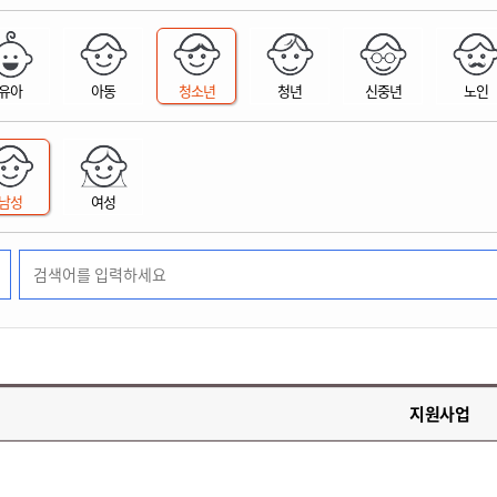
위원회 현황
공공데이터 개방
업무추진비공
군산시 무상교통
공부의 명수
정부24
위원회 명단공개
공공데이터 개방
예산/재정
법률정보
국민신문고
건설
부동산
에너지
유아
아동
청소년
청년
신중년
노인
환경
청소
위생
위원회 회의록 공개
공공데이터 수요조사
민원편람/서식
한눈에 서비스
전자가족관계등록
예산안내
조례규칙 입법예고
경제동향
도로/가로등
부동산 정보
태양광
환경선언문
청소정보
공중위생
재정공시
조례규칙 입법예고(구)
물가정보
자전거
주소/건축/지적/지리정보
가스/석유
인터넷등기소
환경기본정보
대형폐기물 배출신고
위생용품 제조업
결산보고서
법률정보 관련사이트
사회조사
조상땅찾기
국세청홈택스
남성
여성
화학물질 관리지도
공모사업
생활쓰레기 처리요령
식품위생
중기지방재정계획
사업체조
위택스
미세먼지 대응
음식물쓰레기 처리요령
문화 콘텐츠업
투자심사
통계연보
부동산통합민원
환경영향평가
폐기물 처리시설 현황
예산낭비신고
청년통계
체육
공공데이터포털
석면해체 건축물정보
보조금 부정수급 신고
주민등록
새올전자민원창구
체육시설 안내
환경오염업소 공개
공유재산
체류외국
군산시체육회
환경 관련사이트
재정용어사전
생활체육 공지
지원사업
군산시 고향사랑기부제
고향사랑기부제 소개
군산상품