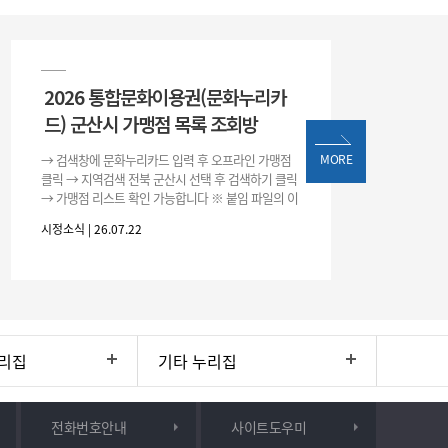
2026 통합문화이용권(문화누리카
드) 군산시 가맹점 목록 조회방
→ 검색창에 문화누리카드 입력 후 오프라인 가맹점
MORE
클릭 → 지역검색 전북 군산시 선택 후 검색하기 클릭
→ 가맹점 리스트 확인 가능합니다 ※ 붙임 파일의 이
용처 리스트는 변동될 수 있으니 위 방법으로 확인하
시정소식 | 26.07.22
시기 바랍니다.
리집
기타 누리집
전화번호안내
사이트도우미