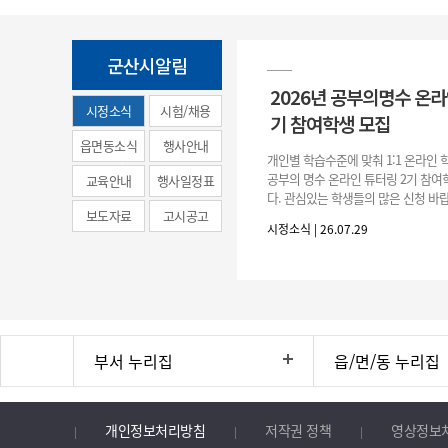
군산시알림
2026년 공부의명수 온라
시정소식
시험/채용
기 참여학생 모집
(municipal
읍면동소식
행사안내
개인별 학습수준에 맞춰 1:1 온라인
news)
공부의 명수 온라인 튜터링 2기 참
교육안내
행사일정표
다. 관심있는 학생들의 많은 신청 바랍
보도자료
고시공고
간 : 2026. 7. 29.(수) ~ 8. 7.(금) 2. 
시정소식 | 26.07.29
부서 누리집
읍/면/동 누리집
개인정보처리방침
저작권 정책
영상정보