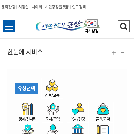
문화관광
시장실
시의회
시민광장플랫폼
인구정책
시
전
검
민
체
색
메
하
-
+
한눈에 서비스
주
뉴
기
열
권
기
도
유형선택
시
건설/교통
군
경제/일자리
토지/주택
복지/건강
출산/육아
산