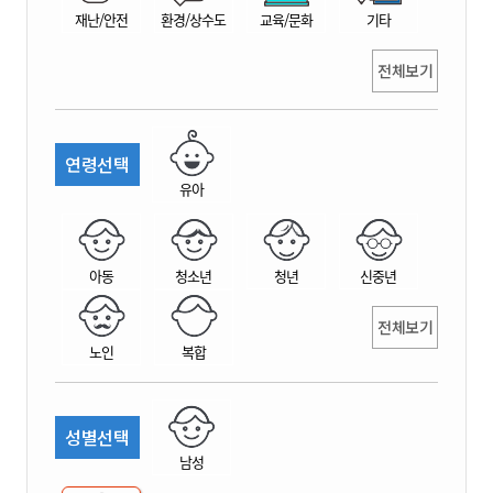
재난/안전
환경/상수도
교육/문화
기타
전체보기
연령선택
유아
아동
청소년
청년
신중년
전체보기
노인
복합
성별선택
남성