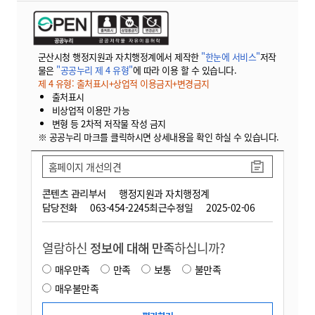
군산시청 행정지원과 자치행정계에서 제작한
"한눈에 서비스"
저작
물은
"공공누리 제 4 유형"
에 따라 이용 할 수 있습니다.
제 4 유형: 출처표시+상업적 이용금지+변경금지
출처표시
비상업적 이용만 가능
변형 등 2차적 저작물 작성 금지
※ 공공누리 마크를 클릭하시면 상세내용을 확인 하실 수 있습니다.
홈페이지 개선의견
콘텐츠 관리부서
행정지원과 자치행정계
담당전화
063-454-2245
최근수정일
2025-02-06
열람하신
정보에 대해 만족
하십니까?
매우만족
만족
보통
불만족
매우불만족