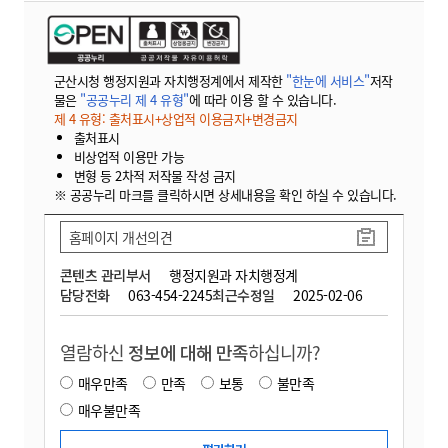
군산시청 행정지원과 자치행정계에서 제작한
"한눈에 서비스"
저작
물은
"공공누리 제 4 유형"
에 따라 이용 할 수 있습니다.
제 4 유형: 출처표시+상업적 이용금지+변경금지
출처표시
비상업적 이용만 가능
변형 등 2차적 저작물 작성 금지
※ 공공누리 마크를 클릭하시면 상세내용을 확인 하실 수 있습니다.
홈페이지 개선의견
콘텐츠 관리부서
행정지원과 자치행정계
담당전화
063-454-2245
최근수정일
2025-02-06
열람하신
정보에 대해 만족
하십니까?
매우만족
만족
보통
불만족
매우불만족