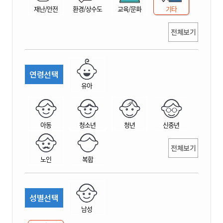
재난/안전
환경/상수도
교육/문화
기타
전체보기
연령선택
유아
아동
청소년
청년
신중년
전체보기
노인
복합
성별선택
남성