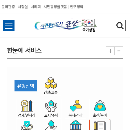
문화관광
시장실
시의회
시민광장플랫폼
인구정책
시
전
검
민
체
색
메
하
-
+
한눈에 서비스
주
뉴
기
열
권
기
도
유형선택
시
건설/교통
군
경제/일자리
토지/주택
복지/건강
출산/육아
산