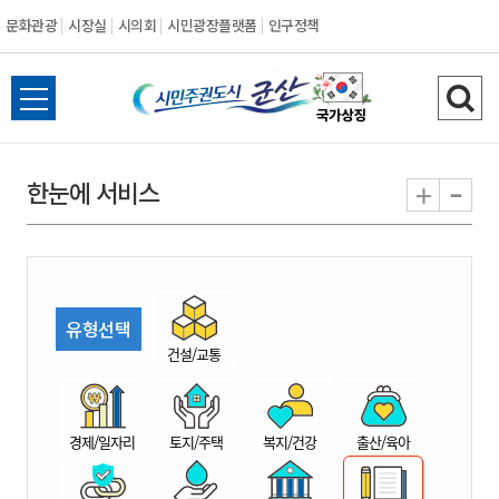
문화관광
시장실
시의회
시민광장플랫폼
인구정책
시
전
검
민
체
색
메
하
-
+
한눈에 서비스
주
뉴
기
열
권
기
도
유형선택
시
건설/교통
군
경제/일자리
토지/주택
복지/건강
출산/육아
산