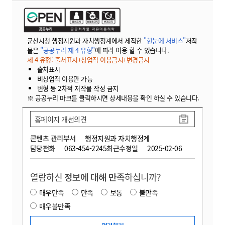
군산시청 행정지원과 자치행정계에서 제작한
"한눈에 서비스"
저작
물은
"공공누리 제 4 유형"
에 따라 이용 할 수 있습니다.
제 4 유형: 출처표시+상업적 이용금지+변경금지
출처표시
비상업적 이용만 가능
변형 등 2차적 저작물 작성 금지
※ 공공누리 마크를 클릭하시면 상세내용을 확인 하실 수 있습니다.
홈페이지 개선의견
콘텐츠 관리부서
행정지원과 자치행정계
담당전화
063-454-2245
최근수정일
2025-02-06
열람하신
정보에 대해 만족
하십니까?
매우만족
만족
보통
불만족
매우불만족