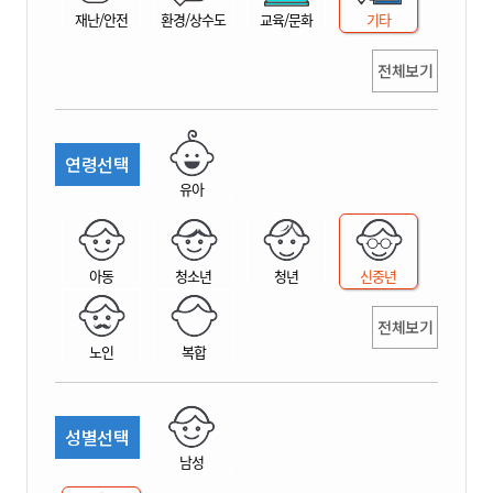
재난/안전
환경/상수도
교육/문화
기타
전체보기
연령선택
유아
아동
청소년
청년
신중년
전체보기
노인
복합
성별선택
남성