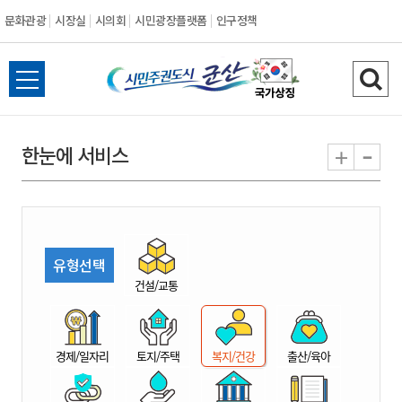
문화관광
시장실
시의회
시민광장플랫폼
인구정책
시
전
검
민
체
색
메
하
-
+
한눈에 서비스
주
뉴
기
열
권
기
도
유형선택
시
건설/교통
군
경제/일자리
토지/주택
복지/건강
출산/육아
산