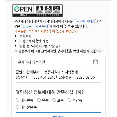
군산시청 행정지원과 자치행정계에서 제작한
"한눈에 서비스"
저작
물은
"공공누리 제 4 유형"
에 따라 이용 할 수 있습니다.
제 4 유형: 출처표시+상업적 이용금지+변경금지
출처표시
비상업적 이용만 가능
변형 등 2차적 저작물 작성 금지
※ 공공누리 마크를 클릭하시면 상세내용을 확인 하실 수 있습니다.
홈페이지 개선의견
콘텐츠 관리부서
행정지원과 자치행정계
담당전화
063-454-2245
최근수정일
2025-02-06
열람하신
정보에 대해 만족
하십니까?
매우만족
만족
보통
불만족
매우불만족