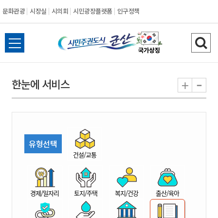
문화관광
시장실
시의회
시민광장플랫폼
인구정책
시
전
검
민
체
색
메
하
-
+
한눈에 서비스
주
뉴
기
열
권
기
도
유형선택
시
건설/교통
군
경제/일자리
토지/주택
복지/건강
출산/육아
산