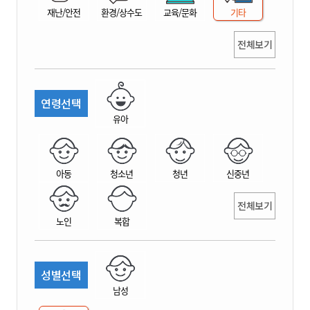
재난/안전
환경/상수도
교육/문화
기타
전체보기
연령선택
유아
아동
청소년
청년
신중년
전체보기
노인
복합
성별선택
남성