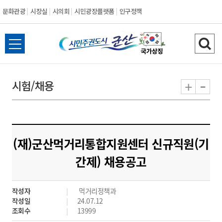
문화관광
시장실
시의회
시민광장플랫폼
인구정책
시
전
검
민
체
색
메
하
-
+
시험/채용
주
뉴
기
열
권
기
도
(재)군산먹거리통합지원센터 신규직원(기
시
간제) 채용공고
군
작성자
먹거리정책과
산
작성일
24.07.12
조회수
13999