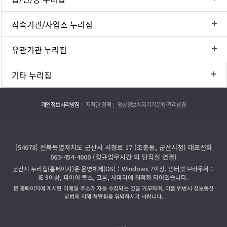
직속기관/사업소 누리집
유관기관 누리집
기타 누리집
개인정보처리방침
저작권 정책
영상정보처리기기운영·관리방침
[54078] 전북특별자치도 군산시 시청로 17 (조촌동, 군산시청) 대표전화
063-454-4000 (정규업무시간 외 당직실 연결)
군산시 누리집(홈페이지)은 운영체제(OS)：Windows 7이상, 인터넷 브라우저：
IE 9이상, 파이어 폭스, 크롬, 사파리에 최적화 되어있습니다.
본 홈페이지에 게시된 이메일 주소가 자동 수집되는 것을 거부하며, 이를 위반시 정보통신
망법에 의해 처벌됨을 유념하시기 바랍니다.