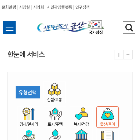
문화관광
시장실
시의회
시민광장플랫폼
인구정책
시
전
검
민
체
색
메
하
-
+
한눈에 서비스
주
뉴
기
열
권
기
도
유형선택
시
건설/교통
군
경제/일자리
토지/주택
복지/건강
출산/육아
산