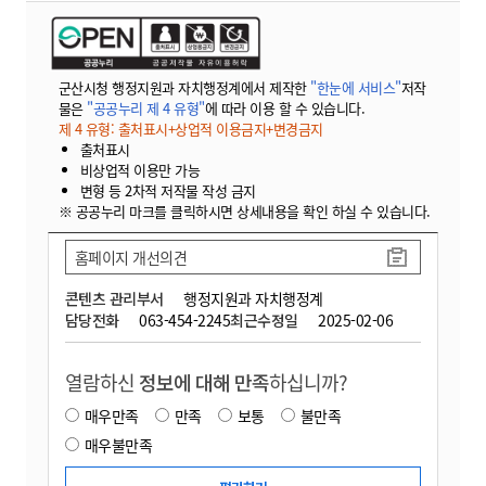
군산시청 행정지원과 자치행정계에서 제작한
"한눈에 서비스"
저작
물은
"공공누리 제 4 유형"
에 따라 이용 할 수 있습니다.
제 4 유형: 출처표시+상업적 이용금지+변경금지
출처표시
비상업적 이용만 가능
변형 등 2차적 저작물 작성 금지
※ 공공누리 마크를 클릭하시면 상세내용을 확인 하실 수 있습니다.
홈페이지 개선의견
콘텐츠 관리부서
행정지원과 자치행정계
담당전화
063-454-2245
최근수정일
2025-02-06
열람하신
정보에 대해 만족
하십니까?
매우만족
만족
보통
불만족
매우불만족