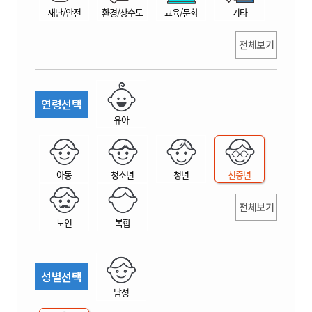
재난/안전
환경/상수도
교육/문화
기타
전체보기
연령선택
유아
아동
청소년
청년
신중년
전체보기
노인
복합
성별선택
남성