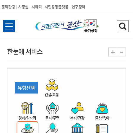
문화관광
시장실
시의회
시민광장플랫폼
인구정책
시
전
검
민
체
색
메
하
-
+
한눈에 서비스
주
뉴
기
열
권
기
도
유형선택
시
건설/교통
군
경제/일자리
토지/주택
복지/건강
출산/육아
산