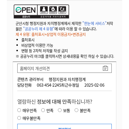
군산시청 행정지원과 자치행정계에서 제작한
"한눈에 서비스"
저작
물은
"공공누리 제 4 유형"
에 따라 이용 할 수 있습니다.
제 4 유형: 출처표시+상업적 이용금지+변경금지
출처표시
비상업적 이용만 가능
변형 등 2차적 저작물 작성 금지
※ 공공누리 마크를 클릭하시면 상세내용을 확인 하실 수 있습니다.
홈페이지 개선의견
콘텐츠 관리부서
행정지원과 자치행정계
담당전화
063-454-2245
최근수정일
2025-02-06
열람하신
정보에 대해 만족
하십니까?
매우만족
만족
보통
불만족
매우불만족