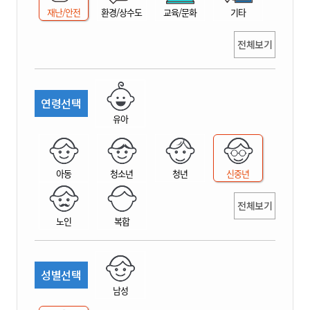
재난/안전
환경/상수도
교육/문화
기타
전체보기
연령선택
유아
아동
청소년
청년
신중년
전체보기
노인
복합
성별선택
남성