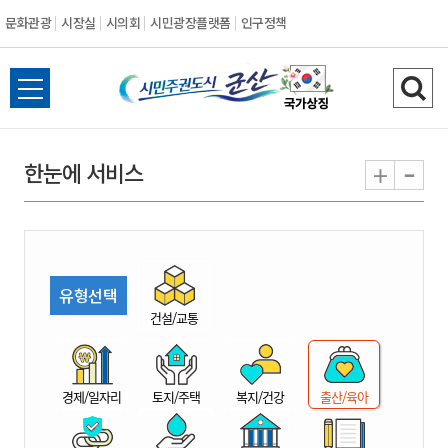
문화관광
시장실
시의회
시민광장플랫폼
인구정책
시
전
검
민
체
색
메
하
-
+
한눈에 서비스
주
뉴
기
열
권
기
도
유형선택
시
건설/교통
군
경제/일자리
토지/주택
복지/건강
출산/육아
산