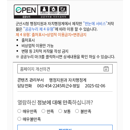
군산시청 행정지원과 자치행정계에서 제작한
"한눈에 서비스"
저작
물은
"공공누리 제 4 유형"
에 따라 이용 할 수 있습니다.
제 4 유형: 출처표시+상업적 이용금지+변경금지
출처표시
비상업적 이용만 가능
변형 등 2차적 저작물 작성 금지
※ 공공누리 마크를 클릭하시면 상세내용을 확인 하실 수 있습니다.
홈페이지 개선의견
콘텐츠 관리부서
행정지원과 자치행정계
담당전화
063-454-2245
최근수정일
2025-02-06
열람하신
정보에 대해 만족
하십니까?
매우만족
만족
보통
불만족
매우불만족