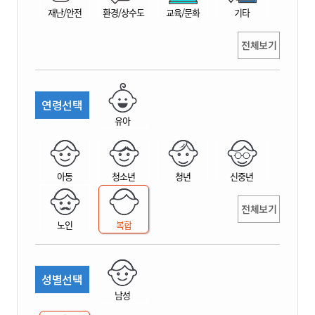
재난/안전
환경/상수도
교육/문화
기타
전체보기
연령선택
유아
아동
청소년
청년
신중년
전체보기
노인
복합
성별선택
남성