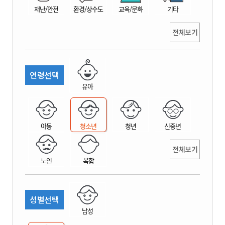
재난/안전
환경/상수도
교육/문화
기타
전체보기
연령선택
유아
아동
청소년
청년
신중년
전체보기
노인
복합
성별선택
남성