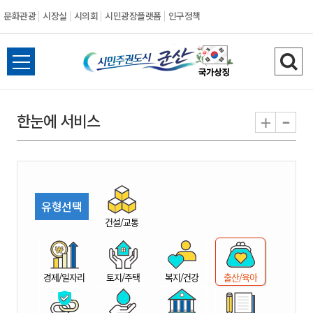
문화관광
시장실
시의회
시민광장플랫폼
인구정책
시
전
검
민
체
색
메
하
-
+
한눈에 서비스
주
뉴
기
열
권
기
도
유형선택
시
건설/교통
군
경제/일자리
토지/주택
복지/건강
출산/육아
산