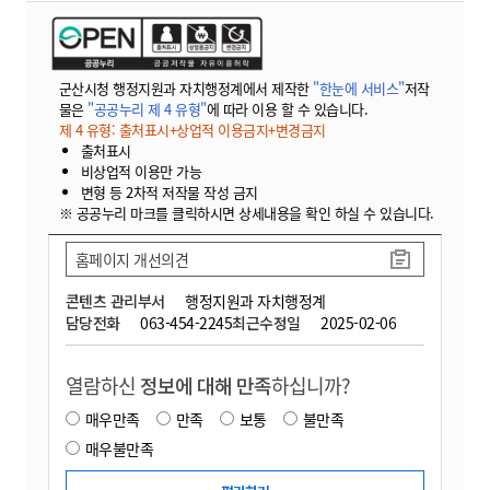
군산시청 행정지원과 자치행정계에서 제작한
"한눈에 서비스"
저작
물은
"공공누리 제 4 유형"
에 따라 이용 할 수 있습니다.
제 4 유형: 출처표시+상업적 이용금지+변경금지
출처표시
비상업적 이용만 가능
변형 등 2차적 저작물 작성 금지
※ 공공누리 마크를 클릭하시면 상세내용을 확인 하실 수 있습니다.
홈페이지 개선의견
콘텐츠 관리부서
행정지원과 자치행정계
담당전화
063-454-2245
최근수정일
2025-02-06
열람하신
정보에 대해 만족
하십니까?
매우만족
만족
보통
불만족
매우불만족