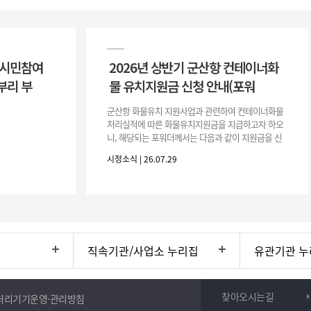
 시민참여
2026년 상반기 군산항 컨테이너화
부리 부
물 유치지원금 신청 안내(포워
군산항 화물유치 지원사업과 관련하여 컨테이너화물
처리실적에 따른 화물유치지원금을 지급하고자 하오
니, 해당되는 포워더께서는 다음과 같이 지원금을 신
청하시기 바랍니다. 1. 해당기간 : ‘25. 11. 1. ~ '26. 4.
시정소식 | 26.07.29
30.(6개
직속기관/사업소 누리집
유관기관 누
찾아오시는길
처리기기운영·관리방침