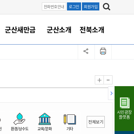
전화번호안내
로그인
회원가입
군산새만금
군산소개
전북소개
정 대응
족관계
부서/업무
RE100의 중심 새만금
도시/공원/주택
산업인프라
정책실명제
토지/건축
읍면동 안내
군산새만금 홍보 영상
조직운영6대지표
농업/축산업
도시재생
지방세
족관계
도시계획/지구단위계획
군산국가산업단지
정책실명제 안내
지방세
도시재생사업
민선8기 농업비전/발전방
공무원 정원
향
-
+
공원녹지
군산2국가산업단지
국민신청실명제안내
지방세환급금신청
도시재생(현장)지원센터
과장급이상 상위직 비율
농산물 유통
식
주택
새만금산업단지
정책실명제 중점관리 대상
지방세 상담챗봇
도시재생시설 현황
공무원 1인당 주민수
가축방역
자료실
자유무역지역
도시재생 공지/행사
현장공무원 비율
동물복지
지방산업단지
재정규모대비 인건비운영
시민광장
농공단지
실국본부수
플랫폼
전체보기
림 서비
산업단지 지도
내고장 알리미
전
환경/상수도
교육/문화
기타
구
항만/여객/공항/철도/컨벤