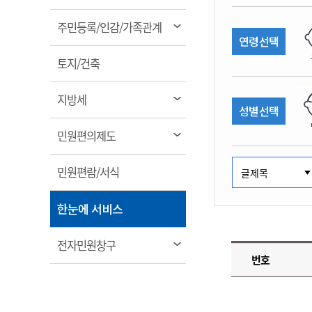
림
계약정보공개
전화번호안내
전화번호안내
전화번호안내
전화번호안내
전화번호안내
전화번호안내
전화번호안내
전화번호안내
군산시보
장사정보
열
주민등록/인감/가족관계
입찰/계약정보
연령선택
읍면동소식
주민복지 안내서
주요시책
림
수산업
찾아오시는길
찾아오시는길
찾아오시는길
찾아오시는길
찾아오시는길
찾아오시는길
찾아오시는길
찾아오시는길
용역과제
열
민원편의제도
토지/건축
웹진 열린군산
시정계획
어업현황
림
타기관소식
민원 1회방문 처리제
주요업무
수산물 안전정보
열
지방세
성별선택
어디서나 민원처리제
시정백서
림
군산수산물 소비촉진행사
상품권 구매 사용 및 관리
사전심사 청구제도
열
민원편의제도
군산 특화 수산물
림
민원인 후견인제
열
민원편람/서식
복합민원 상담예약제
림
폐업신고 원스톱서비스
열
한눈에 서비스
납세자 보호관제도
림
『안심상속』 원스톱 서비
열
전자민원창구
스
번호
림