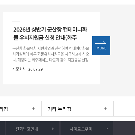
2026년 상반기 군산항 컨테이너화
물 유치지원금 신청 안내(화주
군산항 화물유치 지원사업과 관련하여 컨테이너화물
MORE
처리실적에 따른 화물유치지원금을 지급하고자 하오
니, 해당되는 화주께서는 다음과 같이 지원금을 신청
하시기 바랍니다. 1. 해당기간 : ‘25. 11. 1. ~ '26. 4. 30.
시정소식 | 26.07.29
(6개월
리집
기타 누리집
전화번호안내
사이트도우미