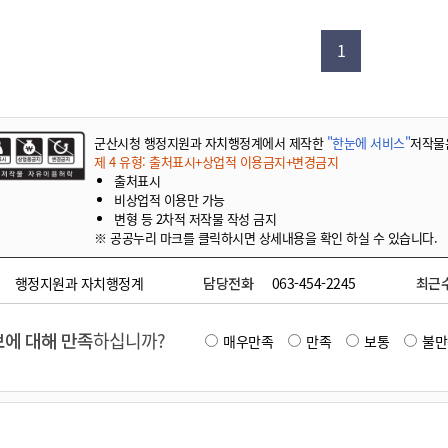
기부자 예우제
기부자 명예의 전당
1
기금사업
군산시 답례품
고향사랑기부제 소식
군산시청 행정지원과 자치행정계에서 제작한
"한눈에 서비스"
저작물
제 4 유형: 출처표시+상업적 이용금지+변경금지
출처표시
비상업적 이용만 가능
변형 등 2차적 저작물 작성 금지
※ 공공누리 마크를 클릭하시면 상세내용을 확인 하실 수 있습니다.
행정지원과 자치행정계
담당전화
063-454-2245
최근
에 대해 만족
하십니까?
매우만족
만족
보통
불만