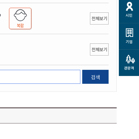
개
재정정보 공개
공공저작물
션
시민
통계정보
행정규제개혁
전체보기
소상공인 지원
복합
민방위/재난안전
시스템
행정규제개혁안내
고유가 피해지원금
민방위
규제신문고
군산사랑배달 배달의명수
기업
재난안전
전체보기
규제입증요청
카드수수료 지원
풍수해보험
사
규제정보포털
소상공인지원
재해예방
관광객
관련기관 안내
검색
군산시착한가격업소
시민대상보험
통계
영조물 배상보험
인 현황
군산시민 안전보험
군산시민 자전거보험
군산 상품
농업인안전보험 농가부담
 가이드북
금 지원사업