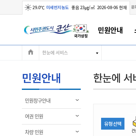
맑음
문
29.0℃
미세먼지농도
좋음 23㎍/㎥
2026-08-06 현재
시
민원안내
민
전
한눈에 서비스
군산새만금
민원안내
소통참여
생활복지
경제산업
정보공개
군산소개
전북소개
주
군산에서 시작되는 새만금
전북특별자치도 소개
군산사랑상품권
민원창구안내
정보공개제도
복지/보건
시정알림
군산시 비전
체
권
민원이용안내
시정소식
인구정책
상품권 안내
제도안내
전북특별자치도란?
메
민원안내
한눈에 서
민원수수료
시험/채용
통합돌봄
상품권 공지사항
비공개대상정보
전북특별자치도 용어 Q&A
뉴
도
종합민원창구
보도자료
주민복지
상품권 Q&A
불복구제절차
자료실
시
아름다운 배려창구
행사안내
아동/청소년
상품권 이용규약
수수료
열
민원창구안내
홍보영상 게시판
토지정보민원창구
행사일정표
여성/가족
판매대행점 조회
정보공개서식
림
군
대표전화
대표전화
대표전화
대표전화
대표전화
대표전화
대표전화
대표전화
063-454-4000
063-454-4000
063-454-4000
063-454-4000
063-454-4000
063-454-4000
063-454-4000
063-454-4000
열
여권 민원
무인민원발급기
교육안내
노인복지
지류상품권 재고조회
림
유형선택
산
보건소식
장애인복지
부서 및 담당자 연락처
부서 및 담당자 연락처
부서 및 담당자 연락처
부서 및 담당자 연락처
부서 및 담당자 연락처
부서 및 담당자 연락처
부서 및 담당자 연락처
부서 및 담당자 연락처
건
열
차량 민원
고시공고
사회서비스(바우처)