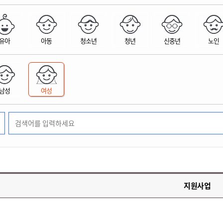
위원회 현황
공공데이터 개방
업무추진비공
군산시 무상교통
공부의 명수
정부24
위원회 명단공개
공공데이터 개방
예산/재정
법률정보
국민신문고
건설
부동산
에너지
유아
아동
청소년
청년
신중년
노인
환경
청소
위생
위원회 회의록 공개
공공데이터 수요조사
민원편람/서식
한눈에 서비스
전자가족관계등록
예산안내
조례규칙 입법예고
경제동향
도로/가로등
부동산 정보
태양광
환경선언문
청소정보
공중위생
재정공시
조례규칙 입법예고(구)
물가정보
자전거
주소/건축/지적/지리정보
가스/석유
인터넷등기소
환경기본정보
대형폐기물 배출신고
위생용품 제조업
결산보고서
법률정보 관련사이트
사회조사
조상땅찾기
국세청홈택스
남성
여성
화학물질 관리지도
공모사업
생활쓰레기 처리요령
식품위생
중기지방재정계획
사업체조
위택스
미세먼지 대응
음식물쓰레기 처리요령
문화 콘텐츠업
투자심사
통계연보
부동산통합민원
환경영향평가
폐기물 처리시설 현황
예산낭비신고
청년통계
체육
공공데이터포털
석면해체 건축물정보
보조금 부정수급 신고
주민등록
새올전자민원창구
체육시설 안내
환경오염업소 공개
공유재산
체류외국
군산시체육회
환경 관련사이트
재정용어사전
생활체육 공지
지원사업
군산시 고향사랑기부제
고향사랑기부제 소개
군산상품