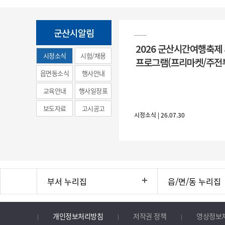
군산시알림
2026 군산시간여행축제
시정소식
시험/채용
프로그램(프리마켓/주전
(municipal
읍면동소식
행사안내
news)
교육안내
행사일정표
보도자료
고시공고
시정소식 | 26.07.30
부서 누리집
읍/면/동 누리집
개인정보처리방침
저작권 정책
영상정보