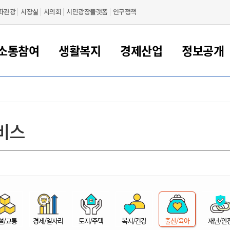
화관광
시장실
시의회
시민광장플랫폼
인구정책
소통참여
생활복지
경제산업
정보공개
새만금 해양거점도시 군산
정보공개 목록/청구
시민참여서비스
여권 민원
기업지원
교육
군산시 소개
군산시 관할권 주요논리
각종 신고/민원
사전정보공표
일자리/창업
차량 민원
상하수도
시청안내
새만금 관할구역 결
주민등록/인감/가
교통안내
기업목록
인사운영
SNS소식
여권발급안내
시민광장플랫폼
교육지원
투자기업 인센티브
정보공개 목록/청구
군산 현황
차량등록사업소 안내
하수도 계획
군산시 명장
사전정보공표
청사종합안내
주민등록/인감/가
시내버스
일반기업 목록
2022년도 통계
조직도
비스
여권 서식
시장에게 바란다
평생교육
기업지원정책
군산의 역사
차량 신규/이전 등록
상수도시설
구인구직
수시공표
전화번호안내
각종서식
택시
사회적경제기업
2023년도 통계
업무
나의민원
학자금대출이자지원
경제 공지/서식
수상현황
저당권 설정/말소 등록
수질검사
청년뜰(청년센터/창업센터)
부서별 팩스번호
시외버스/고속버스
공장 검색
2024년도 통계
부서소
나도한마디
우리아이 꿈탐험 지원사업
기업애로해소SOS
자연지리특성
등록원부 열람/발급
상수도/하수도 요금
시청 오시는 길
철도/항공
2025년도 통계
부서별 
군산시사회적경제지원센터
칭찬합시다
시민정보화교육
강소연구개발특구
행정구역/행정지도
자동차 등록 서식
요금조회납부시스템
여객선
설문조사
부모학교예약시스템
자매결연/국제협력 도시
자동차 과태료 조회 및 납부
공공하수처리시설
교통 관련사이트
일자리 지원사업
자원봉사참여
군산어린이시청
군산의 상징
자동차 정기(종합)검사 기
주정차단속 문자알
일자리지원센터
설/교통
경제/일자리
토지/주택
복지/건강
출산/육아
재난/안
간조회 및 검사예약
스
전자민원창
적극행정
디지털배움터