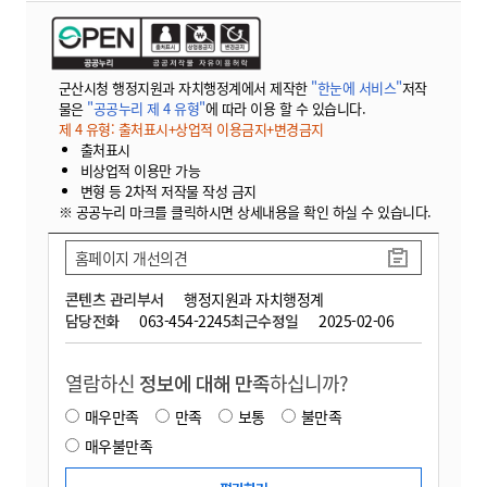
군산시청 행정지원과 자치행정계에서 제작한
"한눈에 서비스"
저작
물은
"공공누리 제 4 유형"
에 따라 이용 할 수 있습니다.
제 4 유형: 출처표시+상업적 이용금지+변경금지
출처표시
비상업적 이용만 가능
변형 등 2차적 저작물 작성 금지
※ 공공누리 마크를 클릭하시면 상세내용을 확인 하실 수 있습니다.
홈페이지 개선의견
콘텐츠 관리부서
행정지원과 자치행정계
담당전화
063-454-2245
최근수정일
2025-02-06
열람하신
정보에 대해 만족
하십니까?
매우만족
만족
보통
불만족
매우불만족