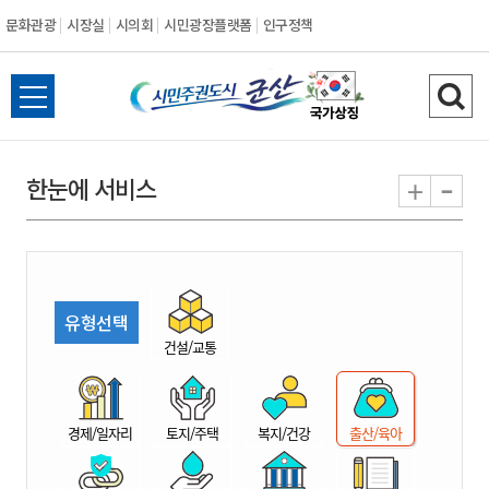
문화관광
시장실
시의회
시민광장플랫폼
인구정책
시
전
검
민
체
색
메
하
-
+
한눈에 서비스
주
뉴
기
열
권
기
도
유형선택
시
건설/교통
군
경제/일자리
토지/주택
복지/건강
출산/육아
산