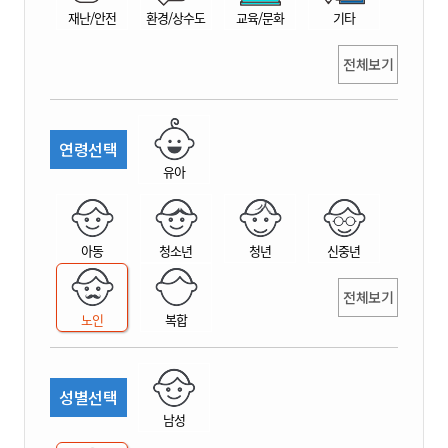
재난/안전
환경/상수도
교육/문화
기타
전체보기
연령선택
유아
아동
청소년
청년
신중년
전체보기
노인
복합
성별선택
남성