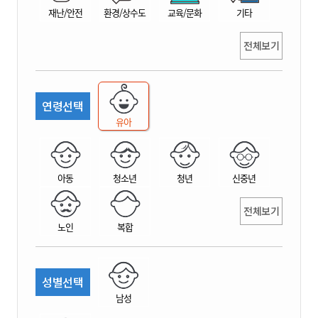
재난/안전
환경/상수도
교육/문화
기타
전체보기
연령선택
유아
아동
청소년
청년
신중년
전체보기
노인
복합
성별선택
남성