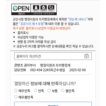
군산시청 행정지원과 자치행정계에서 제작한
"한눈에 서비스"
저작
물은
"공공누리 제 4 유형"
에 따라 이용 할 수 있습니다.
제 4 유형: 출처표시+상업적 이용금지+변경금지
출처표시
비상업적 이용만 가능
변형 등 2차적 저작물 작성 금지
※ 공공누리 마크를 클릭하시면 상세내용을 확인 하실 수 있습니다.
홈페이지 개선의견
콘텐츠 관리부서
행정지원과 자치행정계
담당전화
063-454-2245
최근수정일
2025-02-06
열람하신
정보에 대해 만족
하십니까?
매우만족
만족
보통
불만족
매우불만족