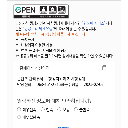
군산시청 행정지원과 자치행정계에서 제작한
"한눈에 서비스"
저작
물은
"공공누리 제 4 유형"
에 따라 이용 할 수 있습니다.
제 4 유형: 출처표시+상업적 이용금지+변경금지
출처표시
비상업적 이용만 가능
변형 등 2차적 저작물 작성 금지
※ 공공누리 마크를 클릭하시면 상세내용을 확인 하실 수 있습니다.
홈페이지 개선의견
콘텐츠 관리부서
행정지원과 자치행정계
담당전화
063-454-2245
최근수정일
2025-02-06
열람하신
정보에 대해 만족
하십니까?
매우만족
만족
보통
불만족
매우불만족