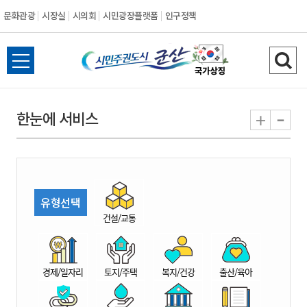
문화관광
시장실
시의회
시민광장플랫폼
인구정책
시
전
검
민
체
색
메
하
-
+
한눈에 서비스
주
뉴
기
열
권
기
도
유형선택
시
건설/교통
군
경제/일자리
토지/주택
복지/건강
출산/육아
산