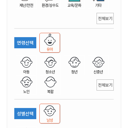
재난/안전
환경/상수도
교육/문화
기타
전체보기
연령선택
유아
아동
청소년
청년
신중년
전체보기
노인
복합
성별선택
남성