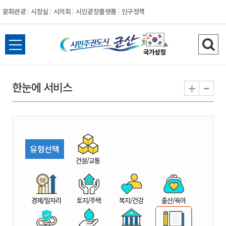
문화관광
시장실
시의회
시민광장플랫폼
인구정책
시
전
검
민
체
색
메
하
-
+
한눈에 서비스
주
뉴
기
열
권
기
도
유형선택
시
건설/교통
군
경제/일자리
토지/주택
복지/건강
출산/육아
산