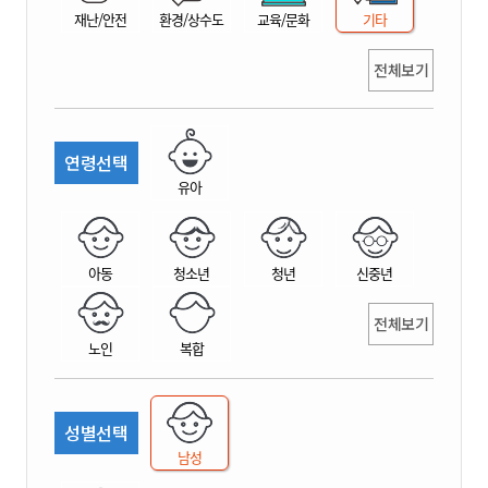
재난/안전
환경/상수도
교육/문화
기타
전체보기
연령선택
유아
아동
청소년
청년
신중년
전체보기
노인
복합
성별선택
남성