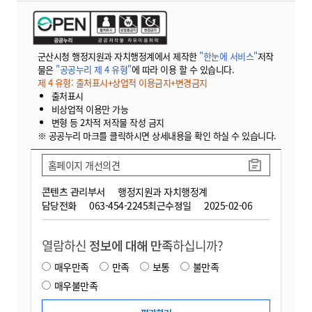
군산시청 행정지원과 자치행정계에서 제작한
"한눈에 서비스"
저작
물은
"공공누리 제 4 유형"
에 따라 이용 할 수 있습니다.
제 4 유형: 출처표시+상업적 이용금지+변경금지
출처표시
비상업적 이용만 가능
변형 등 2차적 저작물 작성 금지
※ 공공누리 마크를 클릭하시면 상세내용을 확인 하실 수 있습니다.
홈페이지 개선의견
콘텐츠 관리부서
행정지원과 자치행정계
담당전화
063-454-2245
최근수정일
2025-02-06
열람하신
정보에 대해 만족
하십니까?
매우만족
만족
보통
불만족
매우불만족