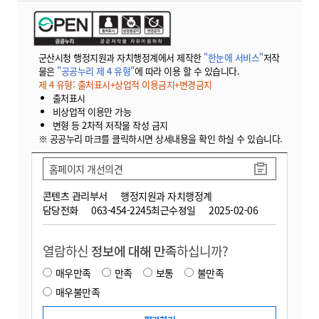
군산시청 행정지원과 자치행정계에서 제작한
"한눈에 서비스"
저작
물은
"공공누리 제 4 유형"
에 따라 이용 할 수 있습니다.
제 4 유형: 출처표시+상업적 이용금지+변경금지
출처표시
비상업적 이용만 가능
변형 등 2차적 저작물 작성 금지
※ 공공누리 마크를 클릭하시면 상세내용을 확인 하실 수 있습니다.
홈페이지 개선의견
콘텐츠 관리부서
행정지원과 자치행정계
담당전화
063-454-2245
최근수정일
2025-02-06
열람하신
정보에 대해 만족
하십니까?
매우만족
만족
보통
불만족
매우불만족