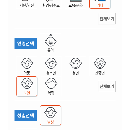
재난/안전
환경/상수도
교육/문화
기타
전체보기
연령선택
유아
아동
청소년
청년
신중년
전체보기
노인
복합
성별선택
남성