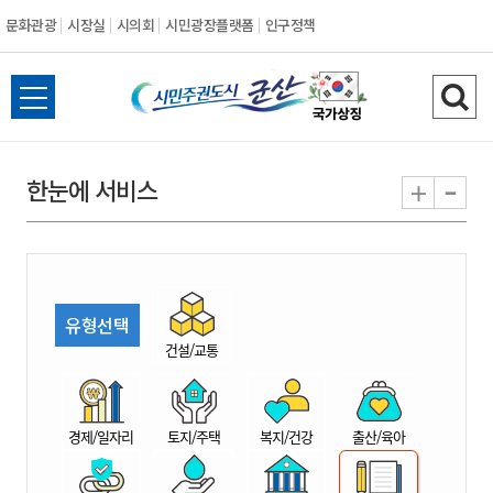
문화관광
시장실
시의회
시민광장플랫폼
인구정책
시
전
검
민
체
색
메
하
-
+
한눈에 서비스
주
뉴
기
열
권
기
도
유형선택
시
건설/교통
군
경제/일자리
토지/주택
복지/건강
출산/육아
산