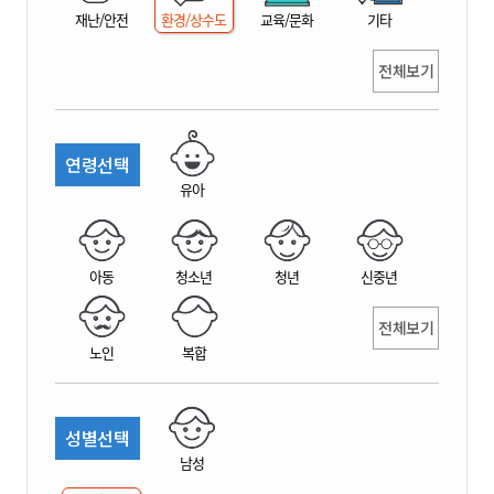
재난/안전
환경/상수도
교육/문화
기타
전체보기
연령선택
유아
아동
청소년
청년
신중년
전체보기
노인
복합
성별선택
남성