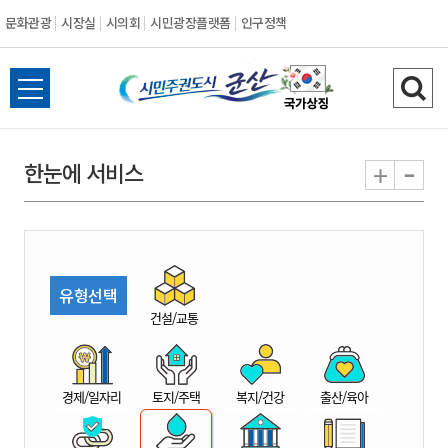
문화관광
시장실
시의회
시민광장플랫폼
인구정책
시
전
검
민
체
색
메
하
-
+
한눈에 서비스
주
뉴
기
열
권
기
도
유형선택
시
건설/교통
군
경제/일자리
토지/주택
복지/건강
출산/육아
산