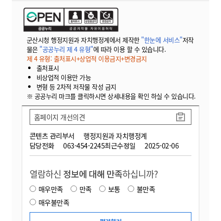
군산시청 행정지원과 자치행정계에서 제작한
"한눈에 서비스"
저작
물은
"공공누리 제 4 유형"
에 따라 이용 할 수 있습니다.
제 4 유형: 출처표시+상업적 이용금지+변경금지
출처표시
비상업적 이용만 가능
변형 등 2차적 저작물 작성 금지
※ 공공누리 마크를 클릭하시면 상세내용을 확인 하실 수 있습니다.
홈페이지 개선의견
콘텐츠 관리부서
행정지원과 자치행정계
담당전화
063-454-2245
최근수정일
2025-02-06
열람하신
정보에 대해 만족
하십니까?
매우만족
만족
보통
불만족
매우불만족