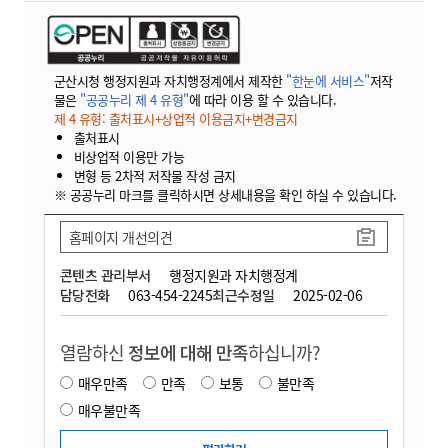
군산시청 행정지원과 자치행정계에서 제작한
"한눈에 서비스"
저작
물은
"공공누리 제 4 유형"
에 따라 이용 할 수 있습니다.
제 4 유형: 출처표시+상업적 이용금지+변경금지
출처표시
비상업적 이용만 가능
변형 등 2차적 저작물 작성 금지
※ 공공누리 마크를 클릭하시면 상세내용을 확인 하실 수 있습니다.
홈페이지 개선의견
콘텐츠 관리부서
행정지원과 자치행정계
담당전화
063-454-2245
최근수정일
2025-02-06
열람하신
정보에 대해 만족
하십니까?
매우만족
만족
보통
불만족
매우불만족