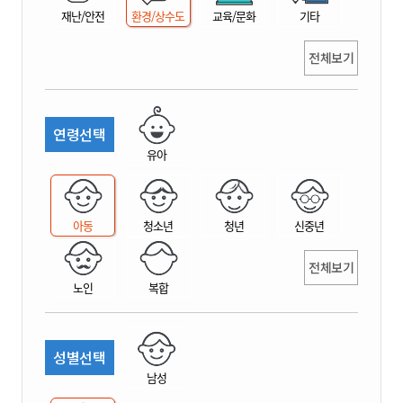
재난/안전
환경/상수도
교육/문화
기타
전체보기
연령선택
유아
아동
청소년
청년
신중년
전체보기
노인
복합
성별선택
남성