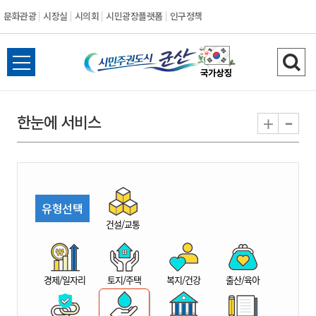
문화관광
시장실
시의회
시민광장플랫폼
인구정책
시
전
검
민
체
색
메
하
-
+
한눈에 서비스
주
뉴
기
열
권
기
도
유형선택
시
건설/교통
군
경제/일자리
토지/주택
복지/건강
출산/육아
산