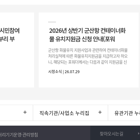
 시민참여
2026년 상반기 군산항 컨테이너화
부리 부
물 유치지원금 신청 안내(포워
군산항 화물유치 지원사업과 관련하여 컨테이너화물
처리실적에 따른 화물유치지원금을 지급하고자 하오
니, 해당되는 포워더께서는 다음과 같이 지원금을 신
청하시기 바랍니다. 1. 해당기간 : ‘25. 11. 1. ~ '26. 4.
시정소식 | 26.07.29
30.(6개
직속기관/사업소 누리집
유관기관 누
찾아오시는길
처리기기운영·관리방침