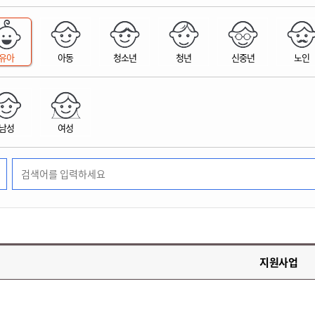
위원회 현황
공공데이터 개방
업무추진비공
군산시 무상교통
공부의 명수
정부24
위원회 명단공개
공공데이터 개방
예산/재정
법률정보
국민신문고
건설
부동산
에너지
유아
아동
청소년
청년
신중년
노인
환경
청소
위생
위원회 회의록 공개
공공데이터 수요조사
민원편람/서식
한눈에 서비스
전자가족관계등록
예산안내
조례규칙 입법예고
경제동향
도로/가로등
부동산 정보
태양광
환경선언문
청소정보
공중위생
재정공시
조례규칙 입법예고(구)
물가정보
자전거
주소/건축/지적/지리정보
가스/석유
인터넷등기소
환경기본정보
대형폐기물 배출신고
위생용품 제조업
결산보고서
법률정보 관련사이트
사회조사
조상땅찾기
국세청홈택스
남성
여성
화학물질 관리지도
공모사업
생활쓰레기 처리요령
식품위생
중기지방재정계획
사업체조
위택스
미세먼지 대응
음식물쓰레기 처리요령
문화 콘텐츠업
투자심사
통계연보
부동산통합민원
환경영향평가
폐기물 처리시설 현황
예산낭비신고
청년통계
체육
공공데이터포털
석면해체 건축물정보
보조금 부정수급 신고
주민등록
새올전자민원창구
체육시설 안내
환경오염업소 공개
공유재산
체류외국
군산시체육회
환경 관련사이트
재정용어사전
생활체육 공지
지원사업
군산시 고향사랑기부제
고향사랑기부제 소개
군산상품