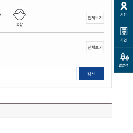
개
재정정보 공개
공공저작물
션
시민
통계정보
행정규제개혁
전체보기
소상공인 지원
복합
민방위/재난안전
시스템
행정규제개혁안내
고유가 피해지원금
민방위
규제신문고
군산사랑배달 배달의명수
기업
재난안전
전체보기
규제입증요청
카드수수료 지원
풍수해보험
사
규제정보포털
소상공인지원
재해예방
관광객
관련기관 안내
검색
군산시착한가격업소
시민대상보험
통계
영조물 배상보험
인 현황
군산시민 안전보험
군산시민 자전거보험
군산 상품
농업인안전보험 농가부담
 가이드북
금 지원사업