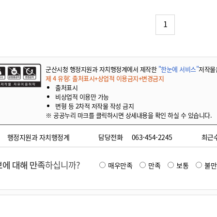
기부자 예우제
기부자 명예의 전당
1
기금사업
군산시 답례품
고향사랑기부제 소식
군산시청 행정지원과 자치행정계에서 제작한
"한눈에 서비스"
저작물
제 4 유형: 출처표시+상업적 이용금지+변경금지
출처표시
비상업적 이용만 가능
변형 등 2차적 저작물 작성 금지
※ 공공누리 마크를 클릭하시면 상세내용을 확인 하실 수 있습니다.
행정지원과 자치행정계
담당전화
063-454-2245
최근
에 대해 만족
하십니까?
매우만족
만족
보통
불만