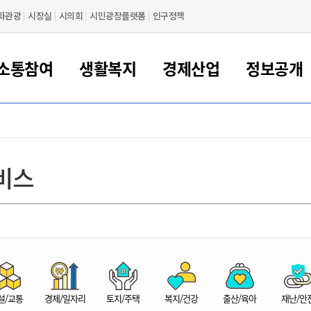
화관광
시장실
시의회
시민광장플랫폼
인구정책
소통참여
생활복지
경제산업
정보공개
새만금 해양거점도시 군산
정보공개 목록/청구
시민참여서비스
여권 민원
기업지원
교육
군산시 소개
군산시 관할권 주요논리
각종 신고/민원
사전정보공표
일자리/창업
차량 민원
상하수도
시청안내
새만금 관할구역 결
주민등록/인감/가
교통안내
기업목록
인사운영
SNS소식
여권발급안내
시민광장플랫폼
교육지원
투자기업 인센티브
정보공개 목록/청구
군산 현황
차량등록사업소 안내
하수도 계획
군산시 명장
사전정보공표
청사종합안내
주민등록/인감/가
시내버스
일반기업 목록
2022년도 통계
조직도
비스
여권 서식
시장에게 바란다
평생교육
기업지원정책
군산의 역사
차량 신규/이전 등록
상수도시설
구인구직
수시공표
전화번호안내
각종서식
택시
사회적경제기업
2023년도 통계
업무
나의민원
학자금대출이자지원
경제 공지/서식
수상현황
저당권 설정/말소 등록
수질검사
청년뜰(청년센터/창업센터)
부서별 팩스번호
시외버스/고속버스
공장 검색
2024년도 통계
부서소
나도한마디
우리아이 꿈탐험 지원사업
기업애로해소SOS
자연지리특성
등록원부 열람/발급
상수도/하수도 요금
시청 오시는 길
철도/항공
2025년도 통계
부서별 
군산시사회적경제지원센터
칭찬합시다
시민정보화교육
강소연구개발특구
행정구역/행정지도
자동차 등록 서식
요금조회납부시스템
여객선
설문조사
부모학교예약시스템
자매결연/국제협력 도시
자동차 과태료 조회 및 납부
공공하수처리시설
교통 관련사이트
일자리 지원사업
자원봉사참여
군산어린이시청
군산의 상징
자동차 정기(종합)검사 기
주정차단속 문자알
일자리지원센터
설/교통
경제/일자리
토지/주택
복지/건강
출산/육아
재난/안
간조회 및 검사예약
스
전자민원창
적극행정
디지털배움터