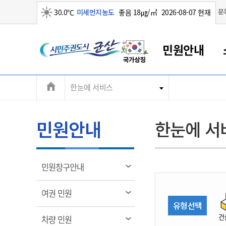
맑음
문
30.0℃
미세먼지농도
좋음 18㎍/㎥
2026-08-07 현재
시
민원안내
민
전
한눈에 서비스
군산새만금
민원안내
소통참여
생활복지
경제산업
정보공개
군산소개
전북소개
주
군산에서 시작되는 새만금
전북특별자치도 소개
군산사랑상품권
민원창구안내
정보공개제도
복지/보건
시정알림
군산시 비전
체
권
민원이용안내
시정소식
인구정책
상품권 안내
제도안내
전북특별자치도란?
메
민원안내
한눈에 서
민원수수료
시험/채용
통합돌봄
상품권 공지사항
비공개대상정보
전북특별자치도 용어 Q&A
뉴
도
종합민원창구
보도자료
주민복지
상품권 Q&A
불복구제절차
자료실
시
아름다운 배려창구
행사안내
아동/청소년
상품권 이용규약
수수료
열
민원창구안내
홍보영상 게시판
토지정보민원창구
행사일정표
여성/가족
판매대행점 조회
정보공개서식
림
군
대표전화
대표전화
대표전화
대표전화
대표전화
대표전화
대표전화
대표전화
063-454-4000
063-454-4000
063-454-4000
063-454-4000
063-454-4000
063-454-4000
063-454-4000
063-454-4000
열
여권 민원
무인민원발급기
교육안내
노인복지
지류상품권 재고조회
림
유형선택
산
보건소식
장애인복지
부서 및 담당자 연락처
부서 및 담당자 연락처
부서 및 담당자 연락처
부서 및 담당자 연락처
부서 및 담당자 연락처
부서 및 담당자 연락처
부서 및 담당자 연락처
부서 및 담당자 연락처
건
열
차량 민원
고시공고
사회서비스(바우처)