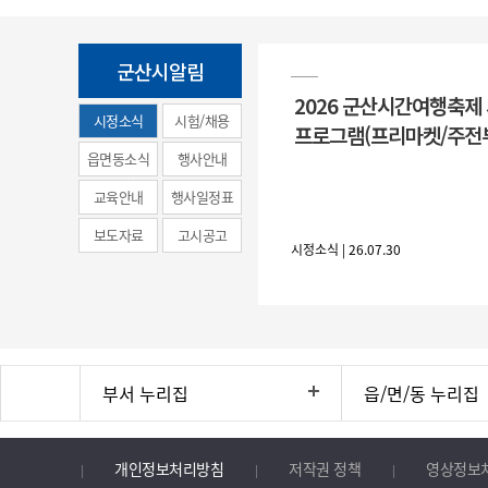
군산시알림
2026 군산시간여행축제
시정소식
시험/채용
프로그램(프리마켓/주전
(municipal
읍면동소식
행사안내
news)
교육안내
행사일정표
보도자료
고시공고
시정소식 | 26.07.30
부서 누리집
읍/면/동 누리집
개인정보처리방침
저작권 정책
영상정보