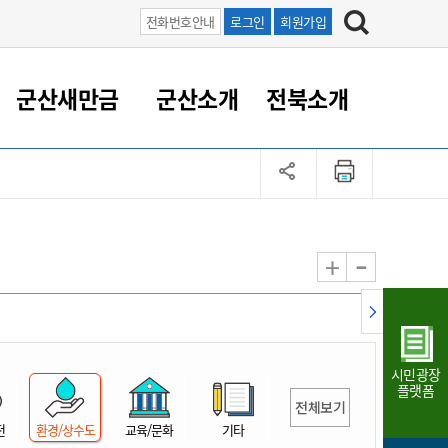
전화번호안내
로그인
회원가입
군산새만금
군산소개
전북소개
정 대응
족관계
부서/업무
RE100의 중심 새만금
도시/공원/주택
산업인프라
정책실명제
토지/건축
읍면동 안내
군산새만금 홍보 영상
조직운영6대지표
농업/축산업
도시재생
지방세
족관계
도시계획/지구단위계획
군산국가산업단지
정책실명제 안내
지방세
도시재생사업
민선8기 농업비전/발전방
공무원 정원
향
-
+
공원녹지
군산2국가산업단지
국민신청실명제안내
지방세환급금신청
도시재생(현장)지원센터
과장급이상 상위직 비율
농산물 유통
식
주택
새만금산업단지
정책실명제 중점관리 대상
지방세 상담챗봇
도시재생시설 현황
공무원 1인당 주민수
가축방역
자료실
자유무역지역
도시재생 공지/행사
현장공무원 비율
동물복지
지방산업단지
재정규모대비 인건비운영
시민광장
농공단지
실국본부수
플랫폼
전체보기
림 서비
산업단지 지도
내고장 알리미
전
환경/상수도
교육/문화
기타
구
항만/여객/공항/철도/컨벤