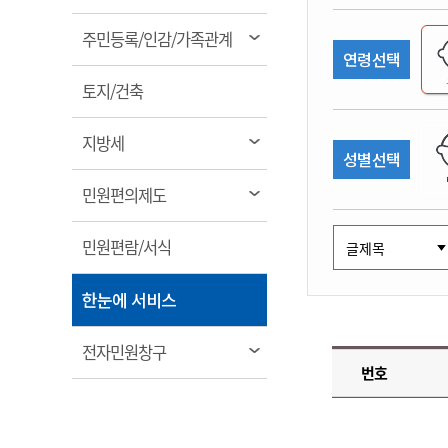
림
계약정보공개
전화번호안내
전화번호안내
전화번호안내
전화번호안내
전화번호안내
전화번호안내
전화번호안내
전화번호안내
군산시보
장사정보
열
주민등록/인감/가족관계
입찰/계약정보
연령선택
읍면동소식
주민복지 안내서
주요시책
림
수산업
찾아오시는길
찾아오시는길
찾아오시는길
찾아오시는길
찾아오시는길
찾아오시는길
찾아오시는길
찾아오시는길
용역과제
열
민원편의제도
토지/건축
웹진 열린군산
시정계획
어업현황
림
타기관소식
민원 1회방문 처리제
주요업무
수산물 안전정보
열
지방세
성별선택
어디서나 민원처리제
시정백서
림
군산수산물 소비촉진행사
상품권 구매 사용 및 관리
사전심사 청구제도
열
민원편의제도
군산 특화 수산물
림
민원인 후견인제
열
민원편람/서식
복합민원 상담예약제
림
폐업신고 원스톱서비스
열
한눈에 서비스
납세자 보호관제도
림
『안심상속』 원스톱 서비
열
전자민원창구
스
번호
림