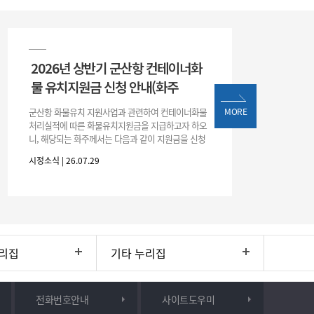
2026년 상반기 군산항 컨테이너화
물 유치지원금 신청 안내(화주
군산항 화물유치 지원사업과 관련하여 컨테이너화물
MORE
처리실적에 따른 화물유치지원금을 지급하고자 하오
니, 해당되는 화주께서는 다음과 같이 지원금을 신청
하시기 바랍니다. 1. 해당기간 : ‘25. 11. 1. ~ '26. 4. 30.
시정소식 | 26.07.29
(6개월
리집
기타 누리집
전화번호안내
사이트도우미