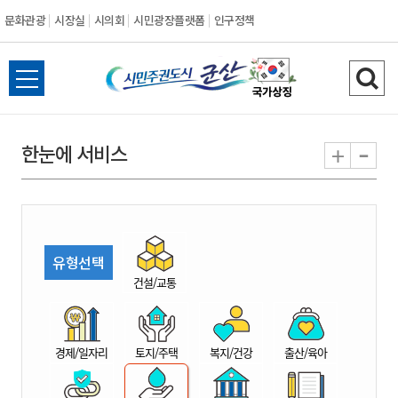
문화관광
시장실
시의회
시민광장플랫폼
인구정책
시
전
검
민
체
색
메
하
-
+
한눈에 서비스
주
뉴
기
열
권
기
도
유형선택
시
건설/교통
군
경제/일자리
토지/주택
복지/건강
출산/육아
산