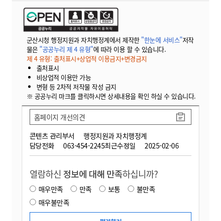
군산시청 행정지원과 자치행정계에서 제작한
"한눈에 서비스"
저작
물은
"공공누리 제 4 유형"
에 따라 이용 할 수 있습니다.
제 4 유형: 출처표시+상업적 이용금지+변경금지
출처표시
비상업적 이용만 가능
변형 등 2차적 저작물 작성 금지
※ 공공누리 마크를 클릭하시면 상세내용을 확인 하실 수 있습니다.
홈페이지 개선의견
콘텐츠 관리부서
행정지원과 자치행정계
담당전화
063-454-2245
최근수정일
2025-02-06
열람하신
정보에 대해 만족
하십니까?
매우만족
만족
보통
불만족
매우불만족