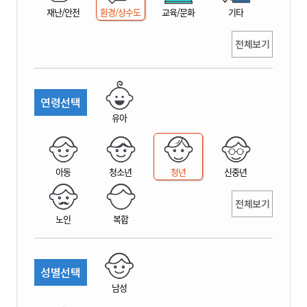
재난/안전
환경/상수도
교육/문화
기타
전체보기
연령선택
유아
아동
청소년
청년
신중년
전체보기
노인
복합
성별선택
남성