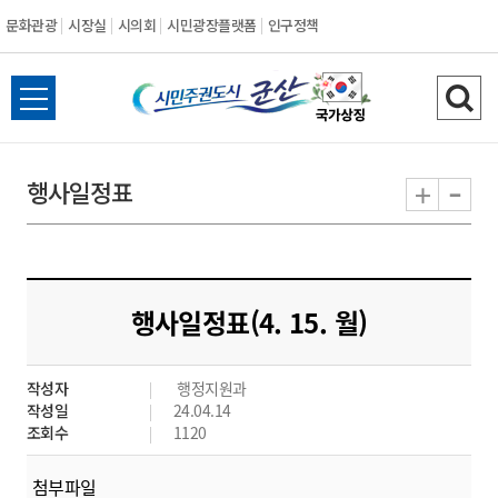
문화관광
시장실
시의회
시민광장플랫폼
인구정책
시
전
검
민
체
색
메
하
-
+
행사일정표
주
뉴
기
열
권
기
도
행사일정표(4. 15. 월)
시
작성자
행정지원과
군
작성일
24.04.14
조회수
1120
산
첨부파일