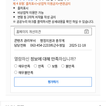
제 4 유형: 출처표시+상업적 이용금지+변경금지
출처표시
비상업적 이용만 가능
변형 등 2차적 저작물 작성 금지
※ 공공누리 마크를 클릭하시면 상세내용을 확인 하실 수 있습니다.
홈페이지 개선의견
콘텐츠 관리부서
행정지원과 총무계
담당전화
063-454-2233
최근수정일
2025-11-18
열람하신
정보에 대해 만족
하십니까?
매우만족
만족
보통
불만족
매우불만족