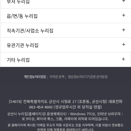
부서 누리집
읍/면/동 누리집
직속기관/사업소 누리집
유관기관 누리집
기타 누리집
개인정보처리방침
저작권 정책
영상정보처리기기운영·관리방침
[54078] 전북특별자치도 군산시 시청로 17 (조촌동, 군산시청) 대표전화
063-454-4000 (정규업무시간 외 당직실 연결)
군산시 누리집(홈페이지)은 운영체제(OS)：Windows 7이상, 인터넷 브라우저：
IE 9이상, 파이어 폭스, 크롬, 사파리에 최적화 되어있습니다.
본 홈페이지에 게시된 이메일 주소가 자동 수집되는 것을 거부하며, 이를 위반시 정보통신
망법에 의해 처벌됨을 유념하시기 바랍니다.