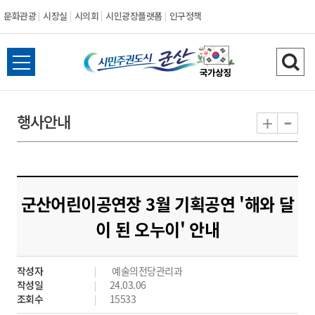
문화관광
시장실
시의회
시민광장플랫폼
인구정책
시
전
검
민
체
색
메
하
-
+
행사안내
주
뉴
기
열
권
기
도
군산어린이공연장 3월 기획공연 '해와 달
시
이 된 오누이' 안내
군
작성자
예술의전당관리과
산
작성일
24.03.06
조회수
15533