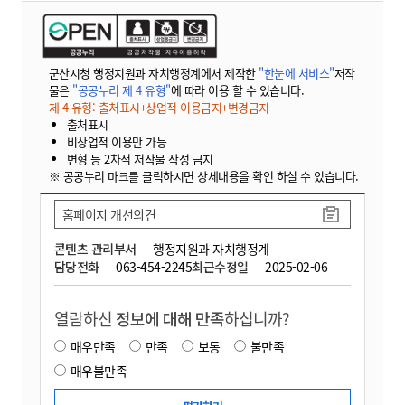
군산시청 행정지원과 자치행정계에서 제작한
"한눈에 서비스"
저작
물은
"공공누리 제 4 유형"
에 따라 이용 할 수 있습니다.
제 4 유형: 출처표시+상업적 이용금지+변경금지
출처표시
비상업적 이용만 가능
변형 등 2차적 저작물 작성 금지
※ 공공누리 마크를 클릭하시면 상세내용을 확인 하실 수 있습니다.
홈페이지 개선의견
콘텐츠 관리부서
행정지원과 자치행정계
담당전화
063-454-2245
최근수정일
2025-02-06
열람하신
정보에 대해 만족
하십니까?
매우만족
만족
보통
불만족
매우불만족