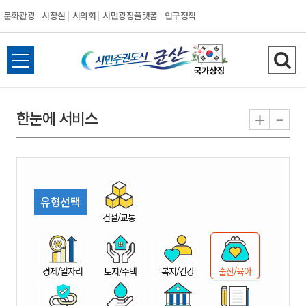
문화관광
시장실
시의회
시민광장플랫폼
인구정책
시
전
검
민
체
색
메
하
-
+
한눈에 서비스
주
뉴
기
열
권
기
도
유형선택
시
건설/교통
군
경제/일자리
토지/주택
복지/건강
출산/육아
산