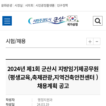
문화관광
시장실
시의회
시민광장플랫폼
인구정책
시
전
검
민
체
색
메
하
-
+
시험/채용
주
뉴
기
열
권
기
도
2024년 제1회 군산시 지방임기제공무원
시
(평생교육,축제관광,지역건축안전센터 )
채용계획 공고
군
산
작성자
행정지원과
작성일
24.03.19