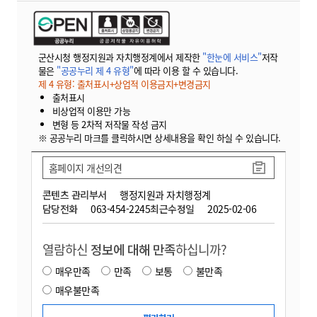
군산시청 행정지원과 자치행정계에서 제작한
"한눈에 서비스"
저작
물은
"공공누리 제 4 유형"
에 따라 이용 할 수 있습니다.
제 4 유형: 출처표시+상업적 이용금지+변경금지
출처표시
비상업적 이용만 가능
변형 등 2차적 저작물 작성 금지
※ 공공누리 마크를 클릭하시면 상세내용을 확인 하실 수 있습니다.
홈페이지 개선의견
콘텐츠 관리부서
행정지원과 자치행정계
담당전화
063-454-2245
최근수정일
2025-02-06
열람하신
정보에 대해 만족
하십니까?
매우만족
만족
보통
불만족
매우불만족