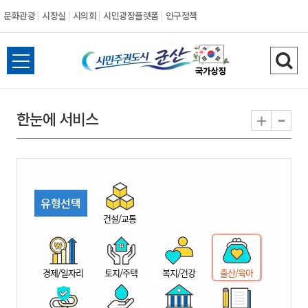
문화관광
시장실
시의회
시민광장플랫폼
인구정책
시
전
검
민
체
색
메
하
-
+
한눈에 서비스
주
뉴
기
열
권
기
도
유형선택
시
건설/교통
군
경제/일자리
토지/주택
복지/건강
출산/육아
산