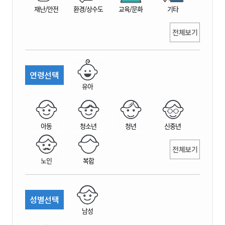
재난/안전
환경/상수도
교육/문화
기타
전체보기
연령선택
유아
아동
청소년
청년
신중년
전체보기
노인
복합
성별선택
남성