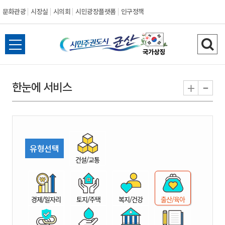
문화관광
시장실
시의회
시민광장플랫폼
인구정책
시
전
검
민
체
색
메
하
-
+
한눈에 서비스
주
뉴
기
열
권
기
도
유형선택
시
건설/교통
군
경제/일자리
토지/주택
복지/건강
출산/육아
산