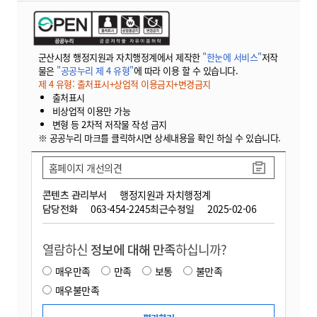
군산시청 행정지원과 자치행정계에서 제작한
"한눈에 서비스"
저작
물은
"공공누리 제 4 유형"
에 따라 이용 할 수 있습니다.
제 4 유형: 출처표시+상업적 이용금지+변경금지
출처표시
비상업적 이용만 가능
변형 등 2차적 저작물 작성 금지
※ 공공누리 마크를 클릭하시면 상세내용을 확인 하실 수 있습니다.
홈페이지 개선의견
콘텐츠 관리부서
행정지원과 자치행정계
담당전화
063-454-2245
최근수정일
2025-02-06
열람하신
정보에 대해 만족
하십니까?
매우만족
만족
보통
불만족
매우불만족