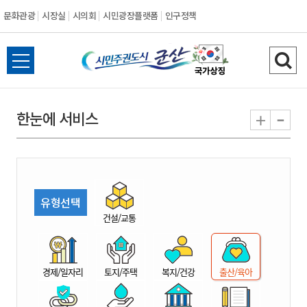
문화관광
시장실
시의회
시민광장플랫폼
인구정책
시
전
검
민
체
색
메
하
-
+
한눈에 서비스
주
뉴
기
열
권
기
도
유형선택
시
건설/교통
군
경제/일자리
토지/주택
복지/건강
출산/육아
산