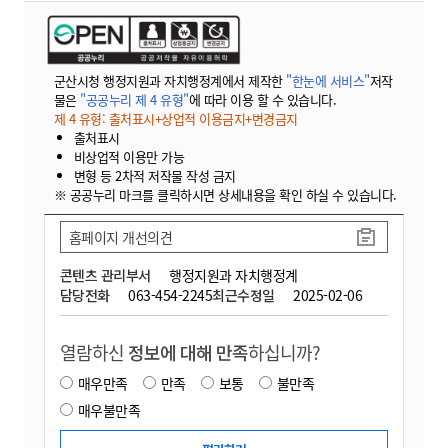
군산시청 행정지원과 자치행정계에서 제작한
"한눈에 서비스"
저작
물은
"공공누리 제 4 유형"
에 따라 이용 할 수 있습니다.
제 4 유형: 출처표시+상업적 이용금지+변경금지
출처표시
비상업적 이용만 가능
변형 등 2차적 저작물 작성 금지
※ 공공누리 마크를 클릭하시면 상세내용을 확인 하실 수 있습니다.
홈페이지 개선의견
콘텐츠 관리부서
행정지원과 자치행정계
담당전화
063-454-2245
최근수정일
2025-02-06
열람하신
정보에 대해 만족
하십니까?
매우만족
만족
보통
불만족
매우불만족