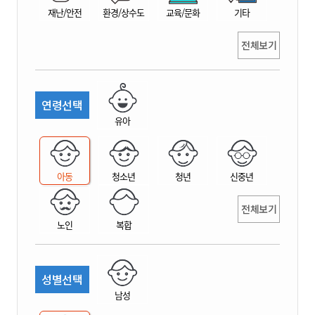
재난/안전
환경/상수도
교육/문화
기타
전체보기
연령선택
유아
아동
청소년
청년
신중년
전체보기
노인
복합
성별선택
남성