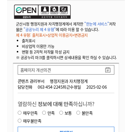
군산시청 행정지원과 자치행정계에서 제작한
"한눈에 서비스"
저작
물은
"공공누리 제 4 유형"
에 따라 이용 할 수 있습니다.
제 4 유형: 출처표시+상업적 이용금지+변경금지
출처표시
비상업적 이용만 가능
변형 등 2차적 저작물 작성 금지
※ 공공누리 마크를 클릭하시면 상세내용을 확인 하실 수 있습니다.
홈페이지 개선의견
콘텐츠 관리부서
행정지원과 자치행정계
담당전화
063-454-2245
최근수정일
2025-02-06
열람하신
정보에 대해 만족
하십니까?
매우만족
만족
보통
불만족
매우불만족