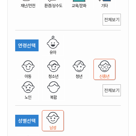
재난/안전
환경/상수도
교육/문화
기타
전체보기
연령선택
유아
아동
청소년
청년
신중년
전체보기
노인
복합
성별선택
남성