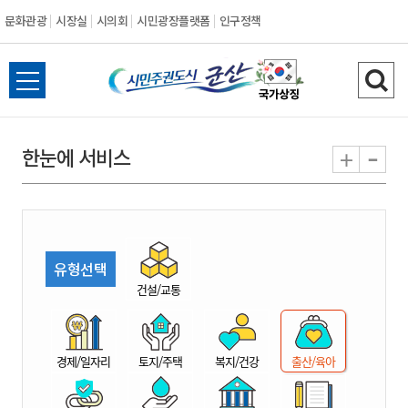
문화관광
시장실
시의회
시민광장플랫폼
인구정책
시
전
검
민
체
색
메
하
-
+
한눈에 서비스
주
뉴
기
열
권
기
도
유형선택
시
건설/교통
군
경제/일자리
토지/주택
복지/건강
출산/육아
산