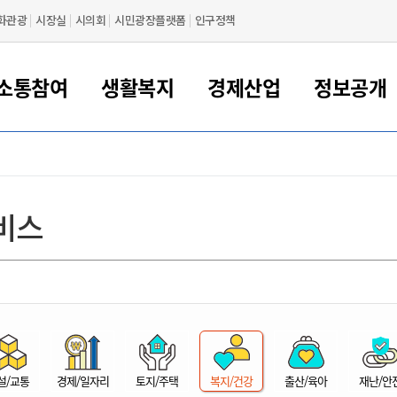
화관광
시장실
시의회
시민광장플랫폼
인구정책
소통참여
생활복지
경제산업
정보공개
새만금 해양거점도시 군산
정보공개 목록/청구
시민참여서비스
여권 민원
기업지원
교육
군산시 소개
군산시 관할권 주요논리
각종 신고/민원
사전정보공표
일자리/창업
차량 민원
상하수도
시청안내
새만금 관할구역 결
주민등록/인감/가
교통안내
기업목록
인사운영
SNS소식
여권발급안내
시민광장플랫폼
교육지원
투자기업 인센티브
정보공개 목록/청구
군산 현황
차량등록사업소 안내
하수도 계획
군산시 명장
사전정보공표
청사종합안내
주민등록/인감/가
시내버스
일반기업 목록
2022년도 통계
조직도
비스
여권 서식
시장에게 바란다
평생교육
기업지원정책
군산의 역사
차량 신규/이전 등록
상수도시설
구인구직
수시공표
전화번호안내
각종서식
택시
사회적경제기업
2023년도 통계
업무
나의민원
학자금대출이자지원
경제 공지/서식
수상현황
저당권 설정/말소 등록
수질검사
청년뜰(청년센터/창업센터)
부서별 팩스번호
시외버스/고속버스
공장 검색
2024년도 통계
부서소
나도한마디
우리아이 꿈탐험 지원사업
기업애로해소SOS
자연지리특성
등록원부 열람/발급
상수도/하수도 요금
시청 오시는 길
철도/항공
2025년도 통계
부서별 
군산시사회적경제지원센터
칭찬합시다
시민정보화교육
강소연구개발특구
행정구역/행정지도
자동차 등록 서식
요금조회납부시스템
여객선
설문조사
부모학교예약시스템
자매결연/국제협력 도시
자동차 과태료 조회 및 납부
공공하수처리시설
교통 관련사이트
일자리 지원사업
자원봉사참여
군산어린이시청
군산의 상징
자동차 정기(종합)검사 기
주정차단속 문자알
일자리지원센터
설/교통
경제/일자리
토지/주택
복지/건강
출산/육아
재난/안
간조회 및 검사예약
스
전자민원창
적극행정
디지털배움터