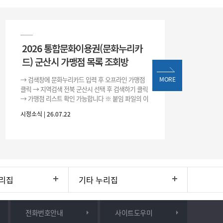
2026 통합문화이용권(문화누리카
드) 군산시 가맹점 목록 조회방
→ 검색창에 문화누리카드 입력 후 오프라인 가맹점
MORE
클릭 → 지역검색 전북 군산시 선택 후 검색하기 클릭
→ 가맹점 리스트 확인 가능합니다 ※ 붙임 파일의 이
용처 리스트는 변동될 수 있으니 위 방법으로 확인하
시정소식 | 26.07.22
시기 바랍니다.
리집
기타 누리집
전화번호안내
사이트도우미