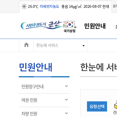
맑음
문
26.0℃
미세먼지농도
좋음 14㎍/㎥
2026-08-07 현재
시
민원안내
민
전
한눈에 서비스
군산새만금
민원안내
소통참여
생활복지
경제산업
정보공개
군산소개
전북소개
주
군산에서 시작되는 새만금
전북특별자치도 소개
군산사랑상품권
민원창구안내
정보공개제도
복지/보건
시정알림
군산시 비전
체
권
민원이용안내
시정소식
인구정책
상품권 안내
제도안내
전북특별자치도란?
메
민원안내
한눈에 서
민원수수료
시험/채용
통합돌봄
상품권 공지사항
비공개대상정보
전북특별자치도 용어 Q&A
뉴
도
종합민원창구
보도자료
주민복지
상품권 Q&A
불복구제절차
자료실
시
아름다운 배려창구
행사안내
아동/청소년
상품권 이용규약
수수료
열
민원창구안내
홍보영상 게시판
토지정보민원창구
행사일정표
여성/가족
판매대행점 조회
정보공개서식
림
군
대표전화
대표전화
대표전화
대표전화
대표전화
대표전화
대표전화
대표전화
063-454-4000
063-454-4000
063-454-4000
063-454-4000
063-454-4000
063-454-4000
063-454-4000
063-454-4000
열
여권 민원
무인민원발급기
교육안내
노인복지
지류상품권 재고조회
림
유형선택
산
보건소식
장애인복지
부서 및 담당자 연락처
부서 및 담당자 연락처
부서 및 담당자 연락처
부서 및 담당자 연락처
부서 및 담당자 연락처
부서 및 담당자 연락처
부서 및 담당자 연락처
부서 및 담당자 연락처
건
열
차량 민원
고시공고
사회서비스(바우처)