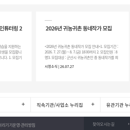
인튜터링 2
2026년 귀농귀촌 동네작가 모집
 학습을 지원하는
<2026년 귀농귀촌 동네작가 모집 안내>1. 모집기간 :
여학생을 모집합니
2026. 7. 27.(월) ~ 8. 7.(금) 18:00까지 2. 모집인원 : 8
니다. 1. 모집기
명3. 모집대상 : 군산시 귀농귀촌인 중 동네작가를 희
운영기간 :
망하는 자 * 기존에 군산시
시정소식 | 26.07.27
직속기관/사업소 누리집
유관기관 누
찾아오시는길
처리기기운영·관리방침