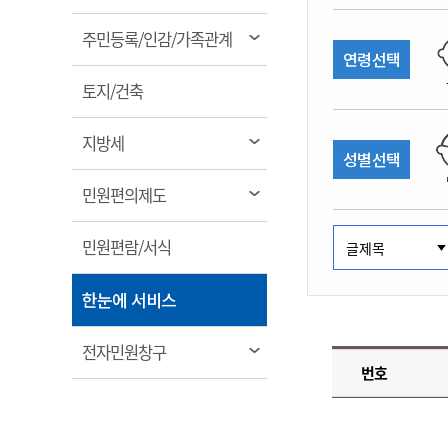
림
계약정보공개
전화번호안내
전화번호안내
전화번호안내
전화번호안내
전화번호안내
전화번호안내
전화번호안내
전화번호안내
군산시보
장사정보
열
주민등록/인감/가족관계
입찰/계약정보
연령선택
읍면동소식
주민복지 안내서
주요시책
림
수산업
찾아오시는길
찾아오시는길
찾아오시는길
찾아오시는길
찾아오시는길
찾아오시는길
찾아오시는길
찾아오시는길
용역과제
열
민원편의제도
토지/건축
웹진 열린군산
시정계획
어업현황
림
타기관소식
민원 1회방문 처리제
주요업무
수산물 안전정보
열
지방세
성별선택
어디서나 민원처리제
시정백서
림
군산수산물 소비촉진행사
상품권 구매 사용 및 관리
사전심사 청구제도
열
민원편의제도
군산 특화 수산물
림
민원인 후견인제
열
민원편람/서식
복합민원 상담예약제
림
폐업신고 원스톱서비스
열
한눈에 서비스
납세자 보호관제도
림
『안심상속』 원스톱 서비
열
전자민원창구
스
번호
림