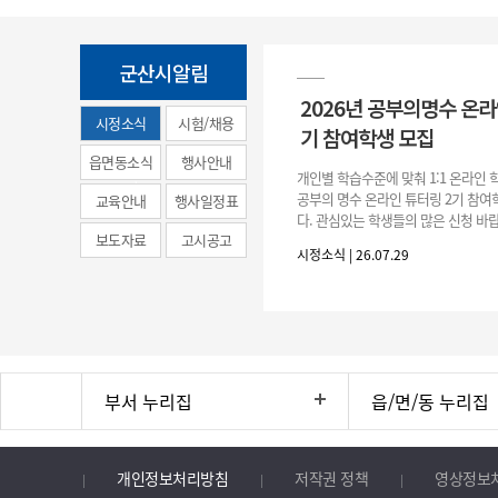
군산시알림
2026년 공부의명수 온라
시정소식
시험/채용
기 참여학생 모집
(municipal
읍면동소식
행사안내
개인별 학습수준에 맞춰 1:1 온라인
news)
공부의 명수 온라인 튜터링 2기 참
교육안내
행사일정표
다. 관심있는 학생들의 많은 신청 바랍
보도자료
고시공고
간 : 2026. 7. 29.(수) ~ 8. 7.(금) 2. 
시정소식 | 26.07.29
부서 누리집
읍/면/동 누리집
개인정보처리방침
저작권 정책
영상정보