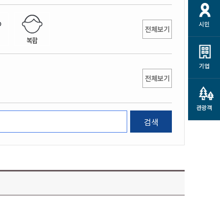
개
재정정보 공개
공공저작물
션
시민
통계정보
행정규제개혁
전체보기
소상공인 지원
복합
민방위/재난안전
시스템
행정규제개혁안내
고유가 피해지원금
민방위
규제신문고
군산사랑배달 배달의명수
기업
재난안전
전체보기
규제입증요청
카드수수료 지원
풍수해보험
사
규제정보포털
소상공인지원
재해예방
관광객
관련기관 안내
검색
군산시착한가격업소
시민대상보험
통계
영조물 배상보험
인 현황
군산시민 안전보험
군산시민 자전거보험
군산 상품
농업인안전보험 농가부담
 가이드북
금 지원사업