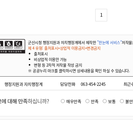
기부자 예우제
기부자 명예의 전당
1
기금사업
군산시 답례품
고향사랑기부제 소식
군산시청 행정지원과 자치행정계에서 제작한
"한눈에 서비스"
저작물
제 4 유형: 출처표시+상업적 이용금지+변경금지
출처표시
비상업적 이용만 가능
변형 등 2차적 저작물 작성 금지
※ 공공누리 마크를 클릭하시면 상세내용을 확인 하실 수 있습니다.
행정지원과 자치행정계
담당전화
063-454-2245
최근
에 대해 만족
하십니까?
매우만족
만족
보통
불만