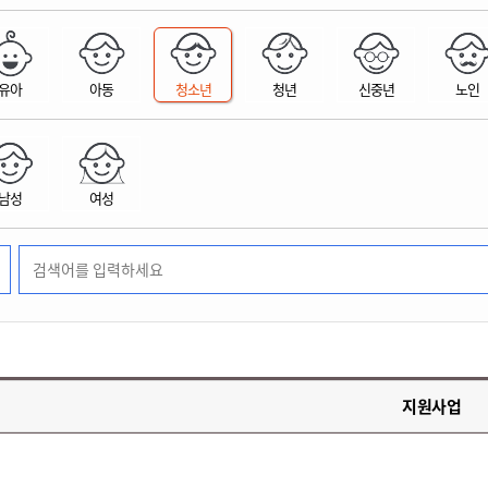
위원회 현황
공공데이터 개방
업무추진비공
군산시 무상교통
공부의 명수
정부24
위원회 명단공개
공공데이터 개방
예산/재정
법률정보
국민신문고
건설
부동산
에너지
유아
아동
청소년
청년
신중년
노인
환경
청소
위생
위원회 회의록 공개
공공데이터 수요조사
민원편람/서식
한눈에 서비스
전자가족관계등록
예산안내
조례규칙 입법예고
경제동향
도로/가로등
부동산 정보
태양광
환경선언문
청소정보
공중위생
재정공시
조례규칙 입법예고(구)
물가정보
자전거
주소/건축/지적/지리정보
가스/석유
인터넷등기소
환경기본정보
대형폐기물 배출신고
위생용품 제조업
결산보고서
법률정보 관련사이트
사회조사
조상땅찾기
국세청홈택스
남성
여성
화학물질 관리지도
공모사업
생활쓰레기 처리요령
식품위생
중기지방재정계획
사업체조
위택스
미세먼지 대응
음식물쓰레기 처리요령
문화 콘텐츠업
투자심사
통계연보
부동산통합민원
환경영향평가
폐기물 처리시설 현황
예산낭비신고
청년통계
체육
공공데이터포털
석면해체 건축물정보
보조금 부정수급 신고
주민등록
새올전자민원창구
체육시설 안내
환경오염업소 공개
공유재산
체류외국
군산시체육회
환경 관련사이트
재정용어사전
생활체육 공지
지원사업
군산시 고향사랑기부제
고향사랑기부제 소개
군산상품