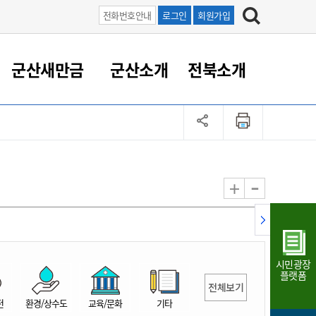
전화번호안내
로그인
회원가입
군산새만금
군산소개
전북소개
정 대응
족관계
부서/업무
RE100의 중심 새만금
도시/공원/주택
산업인프라
정책실명제
토지/건축
읍면동 안내
군산새만금 홍보 영상
조직운영6대지표
농업/축산업
도시재생
지방세
족관계
도시계획/지구단위계획
군산국가산업단지
정책실명제 안내
지방세
도시재생사업
민선8기 농업비전/발전방
공무원 정원
향
-
+
공원녹지
군산2국가산업단지
국민신청실명제안내
지방세환급금신청
도시재생(현장)지원센터
과장급이상 상위직 비율
농산물 유통
식
주택
새만금산업단지
정책실명제 중점관리 대상
지방세 상담챗봇
도시재생시설 현황
공무원 1인당 주민수
가축방역
자료실
자유무역지역
도시재생 공지/행사
현장공무원 비율
동물복지
지방산업단지
재정규모대비 인건비운영
시민광장
농공단지
실국본부수
플랫폼
전체보기
림 서비
산업단지 지도
내고장 알리미
전
환경/상수도
교육/문화
기타
구
항만/여객/공항/철도/컨벤