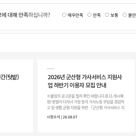
에 대해 만족
하십니까?
매우만족
만족
보통
불만
공간(텃밭)
2026년 군산형 가사서비스 지원사
업 하반기 이용자 모집 안내
※붙임의 공고문을 필히 확인 바랍니다.(8.11.게시예
정) 맞벌이·다자녀 가정 등의 가사노동 부담을 경감하
고 일·생활 균형 지원을 위한 「군산형 가사서비스 지
원사업」하반기 이용자를 다음과 같이 추가 모집하오
시정소식 | 26.08.07
니 많은 참여 바랍니다. 1