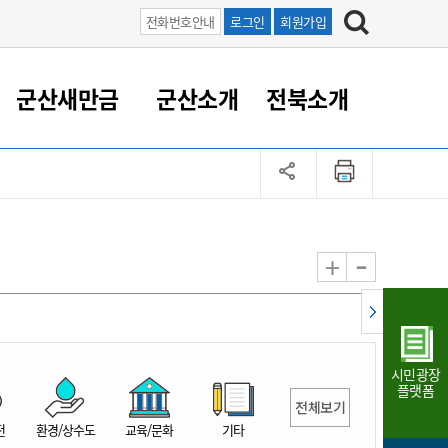
전화번호안내
로그인
회원가입
군산새만금
군산소개
전북소개
정 대응
족관계
부서/업무
RE100의 중심 새만금
도시/공원/주택
산업인프라
정책실명제
토지/건축
읍면동 안내
군산새만금 홍보 영상
조직운영6대지표
농업/축산업
도시재생
지방세
족관계
도시계획/지구단위계획
군산국가산업단지
정책실명제 안내
지방세
도시재생사업
민선8기 농업비전/발전방
공무원 정원
향
-
+
공원녹지
군산2국가산업단지
국민신청실명제안내
지방세환급금신청
도시재생(현장)지원센터
과장급이상 상위직 비율
농산물 유통
식
주택
새만금산업단지
정책실명제 중점관리 대상
지방세 상담챗봇
도시재생시설 현황
공무원 1인당 주민수
가축방역
자료실
자유무역지역
도시재생 공지/행사
현장공무원 비율
동물복지
지방산업단지
재정규모대비 인건비운영
시민광장
농공단지
실국본부수
플랫폼
전체보기
림 서비
산업단지 지도
내고장 알리미
전
환경/상수도
교육/문화
기타
구
항만/여객/공항/철도/컨벤