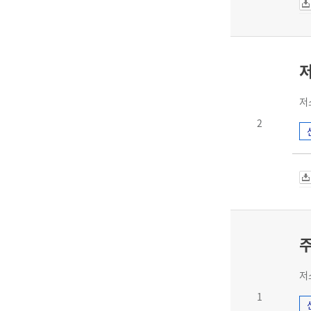
저
2
저
1