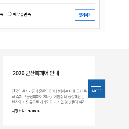
족
매우불만족
2026 군산북페어 안내
전국의 독서가들과 출판인들이 함께하는 대표 도서 문
MORE
화 축제 「군산북페어 2026」이한층 더 풍성해진 콘
텐츠와 커진 규모로 개최되오니, 시민 및 방문객 여러
분의 많은 관심과 참여 바랍니다.□ 행사 개요행사 기
시정소식 | 26.08.07
간: 2026. 8. 28.