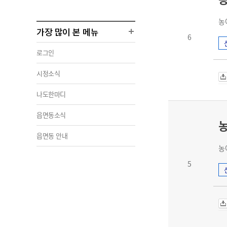
농
가장 많이 본 메뉴
6
로그인
시정소식
나도한마디
읍면동소식
농
읍면동 안내
농
5