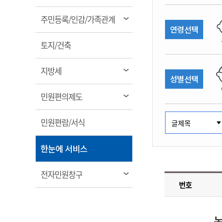
림
계약정보공개
전화번호안내
전화번호안내
전화번호안내
전화번호안내
전화번호안내
전화번호안내
전화번호안내
전화번호안내
군산시보
장사정보
열
주민등록/인감/가족관계
입찰/계약정보
연령선택
읍면동소식
주민복지 안내서
주요시책
림
수산업
찾아오시는길
찾아오시는길
찾아오시는길
찾아오시는길
찾아오시는길
찾아오시는길
찾아오시는길
찾아오시는길
용역과제
열
민원편의제도
토지/건축
웹진 열린군산
시정계획
어업현황
림
타기관소식
민원 1회방문 처리제
주요업무
수산물 안전정보
열
지방세
성별선택
어디서나 민원처리제
시정백서
림
군산수산물 소비촉진행사
상품권 구매 사용 및 관리
사전심사 청구제도
열
민원편의제도
군산 특화 수산물
림
민원인 후견인제
열
민원편람/서식
복합민원 상담예약제
림
폐업신고 원스톱서비스
열
한눈에 서비스
납세자 보호관제도
림
『안심상속』 원스톱 서비
열
전자민원창구
스
번호
림
농