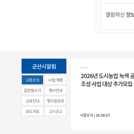
열람하신
정보
군산시알림
2026년 도시농업 녹색 
시정소식
시험/채용
조성 사업 대상 추가모집
(municipal
읍면동소식
행사안내
news)
교육안내
행사일정표
보도자료
고시공고
시정소식 | 26.08.07