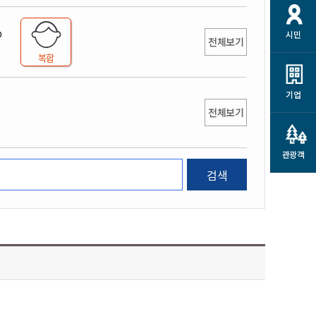
개
재정정보 공개
공공저작물
션
시민
통계정보
행정규제개혁
전체보기
소상공인 지원
복합
민방위/재난안전
시스템
행정규제개혁안내
고유가 피해지원금
민방위
규제신문고
군산사랑배달 배달의명수
기업
재난안전
전체보기
규제입증요청
카드수수료 지원
풍수해보험
사
규제정보포털
소상공인지원
재해예방
관광객
관련기관 안내
검색
군산시착한가격업소
시민대상보험
통계
영조물 배상보험
인 현황
군산시민 안전보험
군산시민 자전거보험
군산 상품
농업인안전보험 농가부담
 가이드북
금 지원사업