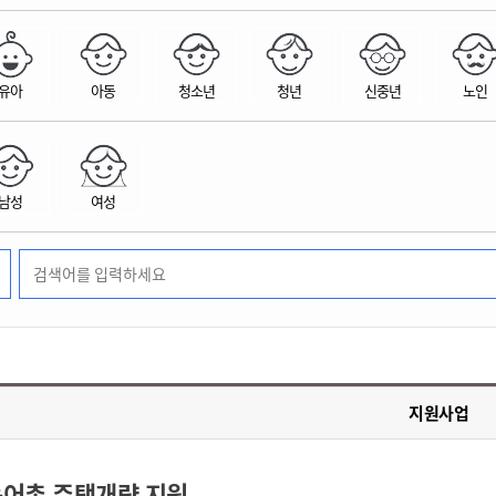
위원회 현황
공공데이터 개방
업무추진비공
군산시 무상교통
공부의 명수
정부24
위원회 명단공개
공공데이터 개방
예산/재정
법률정보
국민신문고
건설
부동산
에너지
유아
아동
청소년
청년
신중년
노인
환경
청소
위생
위원회 회의록 공개
공공데이터 수요조사
민원편람/서식
한눈에 서비스
전자가족관계등록
예산안내
조례규칙 입법예고
경제동향
도로/가로등
부동산 정보
태양광
환경선언문
청소정보
공중위생
재정공시
조례규칙 입법예고(구)
물가정보
자전거
주소/건축/지적/지리정보
가스/석유
인터넷등기소
환경기본정보
대형폐기물 배출신고
위생용품 제조업
결산보고서
법률정보 관련사이트
사회조사
조상땅찾기
국세청홈택스
남성
여성
화학물질 관리지도
공모사업
생활쓰레기 처리요령
식품위생
중기지방재정계획
사업체조
위택스
미세먼지 대응
음식물쓰레기 처리요령
문화 콘텐츠업
투자심사
통계연보
부동산통합민원
환경영향평가
폐기물 처리시설 현황
예산낭비신고
청년통계
체육
공공데이터포털
석면해체 건축물정보
보조금 부정수급 신고
주민등록
새올전자민원창구
체육시설 안내
환경오염업소 공개
공유재산
체류외국
군산시체육회
환경 관련사이트
재정용어사전
생활체육 공지
지원사업
군산시 고향사랑기부제
고향사랑기부제 소개
군산상품
어촌 주택개량 지원