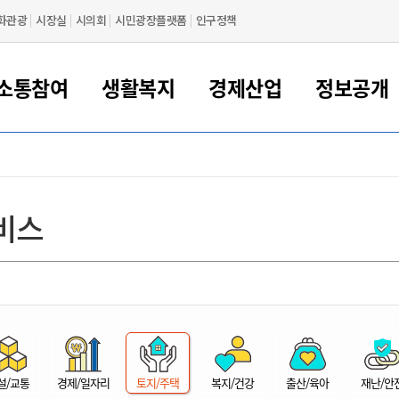
화관광
시장실
시의회
시민광장플랫폼
인구정책
소통참여
생활복지
경제산업
정보공개
새만금 해양거점도시 군산
정보공개 목록/청구
시민참여서비스
여권 민원
기업지원
교육
군산시 소개
군산시 관할권 주요논리
각종 신고/민원
사전정보공표
일자리/창업
차량 민원
상하수도
시청안내
새만금 관할구역 결
주민등록/인감/가
교통안내
기업목록
인사운영
SNS소식
여권발급안내
시민광장플랫폼
교육지원
투자기업 인센티브
정보공개 목록/청구
군산 현황
차량등록사업소 안내
하수도 계획
군산시 명장
사전정보공표
청사종합안내
주민등록/인감/가
시내버스
일반기업 목록
2022년도 통계
조직도
비스
여권 서식
시장에게 바란다
평생교육
기업지원정책
군산의 역사
차량 신규/이전 등록
상수도시설
구인구직
수시공표
전화번호안내
각종서식
택시
사회적경제기업
2023년도 통계
업무
나의민원
학자금대출이자지원
경제 공지/서식
수상현황
저당권 설정/말소 등록
수질검사
청년뜰(청년센터/창업센터)
부서별 팩스번호
시외버스/고속버스
공장 검색
2024년도 통계
부서소
나도한마디
우리아이 꿈탐험 지원사업
기업애로해소SOS
자연지리특성
등록원부 열람/발급
상수도/하수도 요금
시청 오시는 길
철도/항공
2025년도 통계
부서별 
군산시사회적경제지원센터
칭찬합시다
시민정보화교육
강소연구개발특구
행정구역/행정지도
자동차 등록 서식
요금조회납부시스템
여객선
설문조사
부모학교예약시스템
자매결연/국제협력 도시
자동차 과태료 조회 및 납부
공공하수처리시설
교통 관련사이트
일자리 지원사업
자원봉사참여
군산어린이시청
군산의 상징
자동차 정기(종합)검사 기
주정차단속 문자알
일자리지원센터
설/교통
경제/일자리
토지/주택
복지/건강
출산/육아
재난/안
간조회 및 검사예약
스
전자민원창
적극행정
디지털배움터