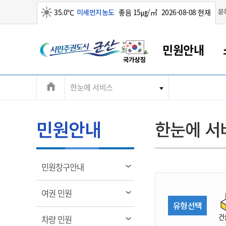
맑음
문
35.0℃
미세먼지농도
좋음 15㎍/㎥
2026-08-08 현재
시
민원안내
민
전
한눈에 서비스
군산새만금
민원안내
소통참여
생활복지
경제산업
정보공개
군산소개
전북소개
주
군산에서 시작되는 새만금
전북특별자치도 소개
군산사랑상품권
민원창구안내
정보공개제도
복지/보건
시정알림
군산시 비전
체
권
민원이용안내
시정소식
인구정책
상품권 안내
제도안내
전북특별자치도란?
메
민원안내
한눈에 서
민원수수료
시험/채용
통합돌봄
상품권 공지사항
비공개대상정보
전북특별자치도 용어 Q&A
뉴
도
종합민원창구
보도자료
주민복지
상품권 Q&A
불복구제절차
자료실
시
아름다운 배려창구
행사안내
아동/청소년
상품권 이용규약
수수료
열
민원창구안내
홍보영상 게시판
토지정보민원창구
행사일정표
여성/가족
판매대행점 조회
정보공개서식
림
군
대표전화
대표전화
대표전화
대표전화
대표전화
대표전화
대표전화
대표전화
063-454-4000
063-454-4000
063-454-4000
063-454-4000
063-454-4000
063-454-4000
063-454-4000
063-454-4000
열
여권 민원
무인민원발급기
교육안내
노인복지
지류상품권 재고조회
림
유형선택
산
보건소식
장애인복지
부서 및 담당자 연락처
부서 및 담당자 연락처
부서 및 담당자 연락처
부서 및 담당자 연락처
부서 및 담당자 연락처
부서 및 담당자 연락처
부서 및 담당자 연락처
부서 및 담당자 연락처
건
열
차량 민원
고시공고
사회서비스(바우처)