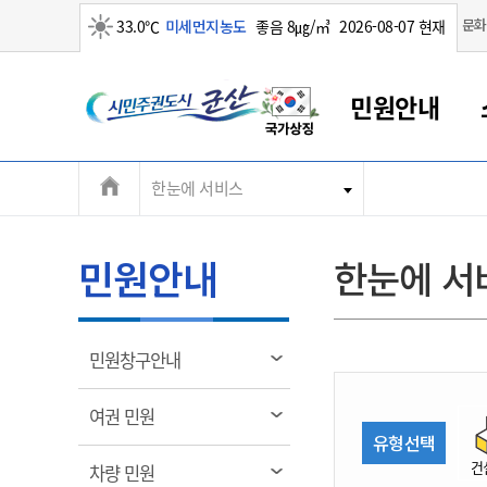
맑음
문화
33.0℃
미세먼지농도
좋음 8㎍/㎥
2026-08-07 현재
시
민원안내
민
전
한눈에 서비스
군산새만금
민원안내
소통참여
생활복지
경제산업
정보공개
군산소개
전북소개
주
군산에서 시작되는 새만금
전북특별자치도 소개
군산사랑상품권
민원창구안내
정보공개제도
복지/보건
시정알림
군산시 비전
체
권
민원이용안내
시정소식
인구정책
상품권 안내
제도안내
전북특별자치도란?
메
민원안내
한눈에 서
민원수수료
시험/채용
통합돌봄
상품권 공지사항
비공개대상정보
전북특별자치도 용어 Q&A
뉴
도
종합민원창구
보도자료
주민복지
상품권 Q&A
불복구제절차
자료실
시
아름다운 배려창구
행사안내
아동/청소년
상품권 이용규약
수수료
열
민원창구안내
홍보영상 게시판
토지정보민원창구
행사일정표
여성/가족
판매대행점 조회
정보공개서식
림
군
대표전화
대표전화
대표전화
대표전화
대표전화
대표전화
대표전화
대표전화
063-454-4000
063-454-4000
063-454-4000
063-454-4000
063-454-4000
063-454-4000
063-454-4000
063-454-4000
열
여권 민원
무인민원발급기
교육안내
노인복지
지류상품권 재고조회
림
유형선택
산
보건소식
장애인복지
부서 및 담당자 연락처
부서 및 담당자 연락처
부서 및 담당자 연락처
부서 및 담당자 연락처
부서 및 담당자 연락처
부서 및 담당자 연락처
부서 및 담당자 연락처
부서 및 담당자 연락처
건
열
차량 민원
고시공고
사회서비스(바우처)