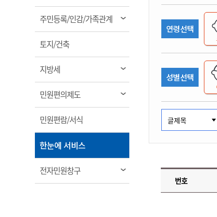
림
계약정보공개
전화번호안내
전화번호안내
전화번호안내
전화번호안내
전화번호안내
전화번호안내
전화번호안내
전화번호안내
군산시보
장사정보
열
주민등록/인감/가족관계
입찰/계약정보
연령선택
읍면동소식
주민복지 안내서
주요시책
림
수산업
찾아오시는길
찾아오시는길
찾아오시는길
찾아오시는길
찾아오시는길
찾아오시는길
찾아오시는길
찾아오시는길
용역과제
열
민원편의제도
토지/건축
웹진 열린군산
시정계획
어업현황
림
타기관소식
민원 1회방문 처리제
주요업무
수산물 안전정보
열
지방세
성별선택
어디서나 민원처리제
시정백서
림
군산수산물 소비촉진행사
상품권 구매 사용 및 관리
사전심사 청구제도
열
민원편의제도
군산 특화 수산물
림
민원인 후견인제
열
민원편람/서식
복합민원 상담예약제
림
폐업신고 원스톱서비스
열
한눈에 서비스
납세자 보호관제도
림
『안심상속』 원스톱 서비
열
전자민원창구
스
번호
림