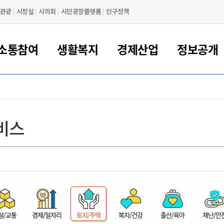
관광
시장실
시의회
시민광장플랫폼
인구정책
소통참여
생활복지
경제산업
정보공개
새만금 해양거점도시 군산
정보공개 목록/청구
시민참여서비스
여권 민원
기업지원
교육
군산시 소개
군산시 관할권 주요논리
각종 신고/민원
사전정보공표
일자리/창업
차량 민원
상하수도
시청안내
새만금 관할구역 결
주민등록/인감/가
교통안내
기업목록
인사운영
SNS소식
여권발급안내
시민광장플랫폼
교육지원
투자기업 인센티브
정보공개 목록/청구
군산 현황
차량등록사업소 안내
하수도 계획
군산시 명장
사전정보공표
청사종합안내
주민등록/인감/가
시내버스
일반기업 목록
2022년도 통계
조직도
비스
여권 서식
시장에게 바란다
평생교육
기업지원정책
군산의 역사
차량 신규/이전 등록
상수도시설
구인구직
수시공표
전화번호안내
각종서식
택시
사회적경제기업
2023년도 통계
업무
나의민원
학자금대출이자지원
경제 공지/서식
수상현황
저당권 설정/말소 등록
수질검사
청년뜰(청년센터/창업센터)
부서별 팩스번호
시외버스/고속버스
공장 검색
2024년도 통계
부서소
나도한마디
우리아이 꿈탐험 지원사업
기업애로해소SOS
자연지리특성
등록원부 열람/발급
상수도/하수도 요금
시청 오시는 길
철도/항공
2025년도 통계
부서별 
군산시사회적경제지원센터
칭찬합시다
시민정보화교육
강소연구개발특구
행정구역/행정지도
자동차 등록 서식
요금조회납부시스템
여객선
설문조사
부모학교예약시스템
자매결연/국제협력 도시
자동차 과태료 조회 및 납부
공공하수처리시설
교통 관련사이트
일자리 지원사업
자원봉사참여
군산어린이시청
군산의 상징
자동차 정기(종합)검사 기
주정차단속 문자알
일자리지원센터
설/교통
경제/일자리
토지/주택
복지/건강
출산/육아
재난/안
간조회 및 검사예약
스
전자민원창
적극행정
디지털배움터