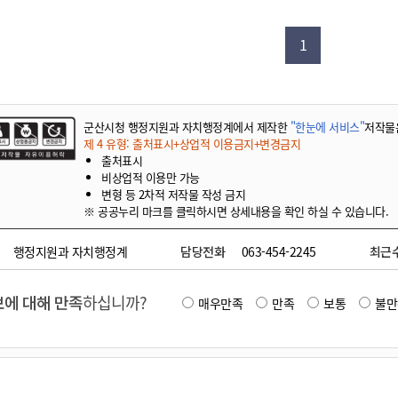
기부자 예우제
기부자 명예의 전당
1
기금사업
군산시 답례품
고향사랑기부제 소식
군산시청 행정지원과 자치행정계에서 제작한
"한눈에 서비스"
저작물
제 4 유형: 출처표시+상업적 이용금지+변경금지
출처표시
비상업적 이용만 가능
변형 등 2차적 저작물 작성 금지
※ 공공누리 마크를 클릭하시면 상세내용을 확인 하실 수 있습니다.
행정지원과 자치행정계
담당전화
063-454-2245
최근
에 대해 만족
하십니까?
매우만족
만족
보통
불만