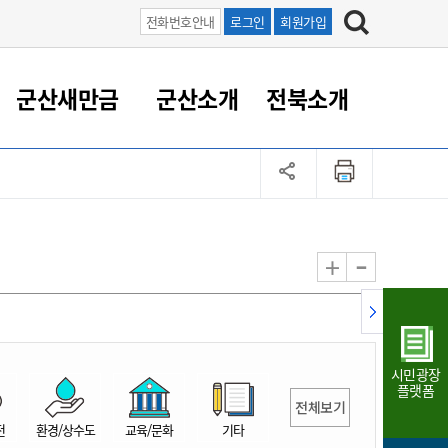
전화번호안내
로그인
회원가입
군산새만금
군산소개
전북소개
정 대응
족관계
부서/업무
RE100의 중심 새만금
도시/공원/주택
산업인프라
정책실명제
토지/건축
읍면동 안내
군산새만금 홍보 영상
조직운영6대지표
농업/축산업
도시재생
지방세
족관계
도시계획/지구단위계획
군산국가산업단지
정책실명제 안내
지방세
도시재생사업
민선8기 농업비전/발전방
공무원 정원
향
-
+
공원녹지
군산2국가산업단지
국민신청실명제안내
지방세환급금신청
도시재생(현장)지원센터
과장급이상 상위직 비율
농산물 유통
식
주택
새만금산업단지
정책실명제 중점관리 대상
지방세 상담챗봇
도시재생시설 현황
공무원 1인당 주민수
가축방역
자료실
자유무역지역
도시재생 공지/행사
현장공무원 비율
동물복지
지방산업단지
재정규모대비 인건비운영
시민광장
농공단지
실국본부수
플랫폼
전체보기
림 서비
산업단지 지도
내고장 알리미
전
환경/상수도
교육/문화
기타
구
항만/여객/공항/철도/컨벤