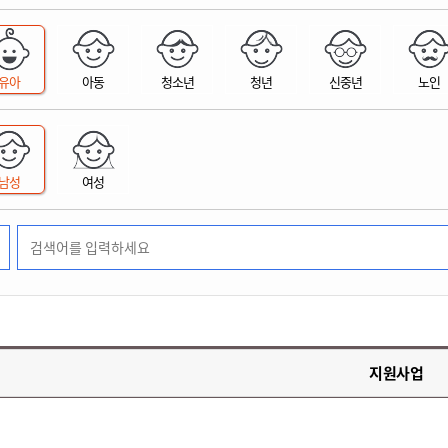
위원회 현황
공공데이터 개방
업무추진비공
군산시 무상교통
공부의 명수
정부24
위원회 명단공개
공공데이터 개방
예산/재정
법률정보
국민신문고
건설
부동산
에너지
유아
아동
청소년
청년
신중년
노인
환경
청소
위생
위원회 회의록 공개
공공데이터 수요조사
민원편람/서식
한눈에 서비스
전자가족관계등록
예산안내
조례규칙 입법예고
경제동향
도로/가로등
부동산 정보
태양광
환경선언문
청소정보
공중위생
재정공시
조례규칙 입법예고(구)
물가정보
자전거
주소/건축/지적/지리정보
가스/석유
인터넷등기소
환경기본정보
대형폐기물 배출신고
위생용품 제조업
결산보고서
법률정보 관련사이트
사회조사
조상땅찾기
국세청홈택스
남성
여성
화학물질 관리지도
공모사업
생활쓰레기 처리요령
식품위생
중기지방재정계획
사업체조
위택스
미세먼지 대응
음식물쓰레기 처리요령
문화 콘텐츠업
투자심사
통계연보
부동산통합민원
환경영향평가
폐기물 처리시설 현황
예산낭비신고
청년통계
체육
공공데이터포털
석면해체 건축물정보
보조금 부정수급 신고
주민등록
새올전자민원창구
체육시설 안내
환경오염업소 공개
공유재산
체류외국
군산시체육회
환경 관련사이트
재정용어사전
생활체육 공지
지원사업
군산시 고향사랑기부제
고향사랑기부제 소개
군산상품