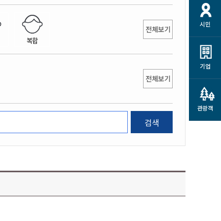
개
재정정보 공개
공공저작물
션
시민
통계정보
행정규제개혁
전체보기
소상공인 지원
복합
민방위/재난안전
시스템
행정규제개혁안내
고유가 피해지원금
민방위
규제신문고
군산사랑배달 배달의명수
기업
재난안전
전체보기
규제입증요청
카드수수료 지원
풍수해보험
사
규제정보포털
소상공인지원
재해예방
관광객
관련기관 안내
검색
군산시착한가격업소
시민대상보험
통계
영조물 배상보험
인 현황
군산시민 안전보험
군산시민 자전거보험
군산 상품
농업인안전보험 농가부담
 가이드북
금 지원사업