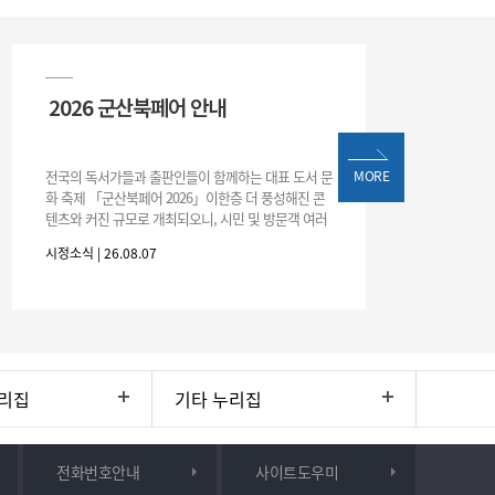
2026 군산북페어 안내
전국의 독서가들과 출판인들이 함께하는 대표 도서 문
MORE
화 축제 「군산북페어 2026」이한층 더 풍성해진 콘
텐츠와 커진 규모로 개최되오니, 시민 및 방문객 여러
분의 많은 관심과 참여 바랍니다.□ 행사 개요행사 기
시정소식 | 26.08.07
간: 2026. 8. 28.
리집
기타 누리집
전화번호안내
사이트도우미