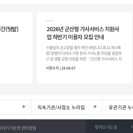
공간(텃밭)
2026년 군산형 가사서비스 지원사
업 하반기 이용자 모집 안내
※붙임의 공고문을 필히 확인 바랍니다.(8.11.게시예
정) 맞벌이·다자녀 가정 등의 가사노동 부담을 경감하
고 일·생활 균형 지원을 위한 「군산형 가사서비스 지
원사업」하반기 이용자를 다음과 같이 추가 모집하오
시정소식 | 26.08.07
니 많은 참여 바랍니다. 1
직속기관/사업소 누리집
유관기관 누
찾아오시는길
처리기기운영·관리방침