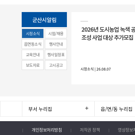
군산시알림
2026년 도시농업 녹색 
시정소식
시험/채용
조성 사업 대상 추가모집
(municipal
읍면동소식
행사안내
news)
교육안내
행사일정표
보도자료
고시공고
시정소식 | 26.08.07
부서 누리집
읍/면/동 누리집
개인정보처리방침
저작권 정책
영상정보