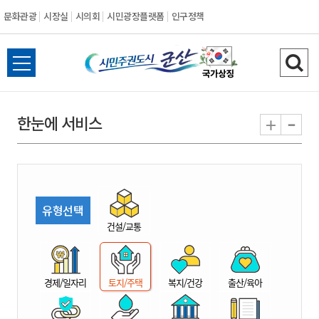
문화관광
시장실
시의회
시민광장플랫폼
인구정책
시
전
검
민
체
색
메
하
-
+
한눈에 서비스
주
뉴
기
열
권
기
도
유형선택
시
건설/교통
군
경제/일자리
토지/주택
복지/건강
출산/육아
산