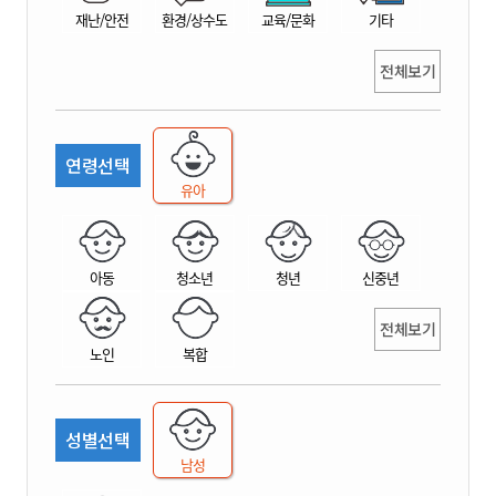
재난/안전
환경/상수도
교육/문화
기타
전체보기
연령선택
유아
아동
청소년
청년
신중년
전체보기
노인
복합
성별선택
남성