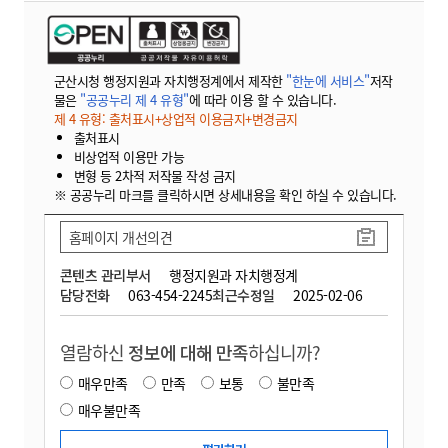
군산시청 행정지원과 자치행정계에서 제작한
"한눈에 서비스"
저작
물은
"공공누리 제 4 유형"
에 따라 이용 할 수 있습니다.
제 4 유형: 출처표시+상업적 이용금지+변경금지
출처표시
비상업적 이용만 가능
변형 등 2차적 저작물 작성 금지
※ 공공누리 마크를 클릭하시면 상세내용을 확인 하실 수 있습니다.
홈페이지 개선의견
콘텐츠 관리부서
행정지원과 자치행정계
담당전화
063-454-2245
최근수정일
2025-02-06
열람하신
정보에 대해 만족
하십니까?
매우만족
만족
보통
불만족
매우불만족