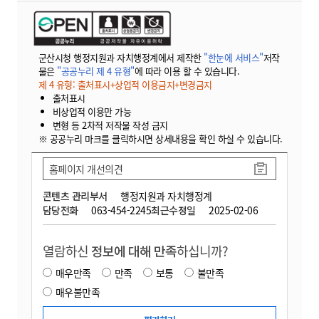
군산시청 행정지원과 자치행정계에서 제작한
"한눈에 서비스"
저작
물은
"공공누리 제 4 유형"
에 따라 이용 할 수 있습니다.
제 4 유형: 출처표시+상업적 이용금지+변경금지
출처표시
비상업적 이용만 가능
변형 등 2차적 저작물 작성 금지
※ 공공누리 마크를 클릭하시면 상세내용을 확인 하실 수 있습니다.
홈페이지 개선의견
콘텐츠 관리부서
행정지원과 자치행정계
담당전화
063-454-2245
최근수정일
2025-02-06
열람하신
정보에 대해 만족
하십니까?
매우만족
만족
보통
불만족
매우불만족