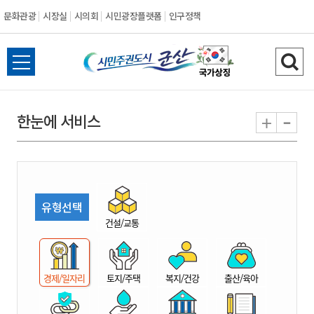
문화관광
시장실
시의회
시민광장플랫폼
인구정책
시
전
검
민
체
색
메
하
-
+
한눈에 서비스
주
뉴
기
열
권
기
도
유형선택
시
건설/교통
군
경제/일자리
토지/주택
복지/건강
출산/육아
산