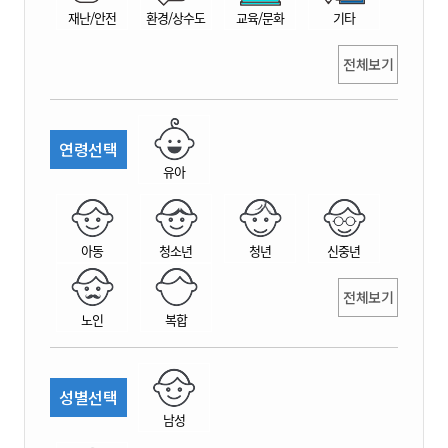
재난/안전
환경/상수도
교육/문화
기타
전체보기
연령선택
유아
아동
청소년
청년
신중년
전체보기
노인
복합
성별선택
남성