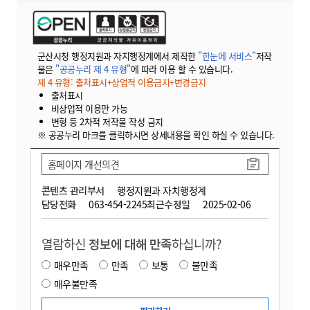
군산시청 행정지원과 자치행정계에서 제작한
"한눈에 서비스"
저작
물은
"공공누리 제 4 유형"
에 따라 이용 할 수 있습니다.
제 4 유형: 출처표시+상업적 이용금지+변경금지
출처표시
비상업적 이용만 가능
변형 등 2차적 저작물 작성 금지
※ 공공누리 마크를 클릭하시면 상세내용을 확인 하실 수 있습니다.
홈페이지 개선의견
콘텐츠 관리부서
행정지원과 자치행정계
담당전화
063-454-2245
최근수정일
2025-02-06
열람하신
정보에 대해 만족
하십니까?
매우만족
만족
보통
불만족
매우불만족