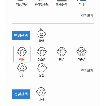
재난/안전
환경/상수도
교육/문화
기타
전체보기
연령선택
유아
아동
청소년
청년
신중년
전체보기
노인
복합
성별선택
남성