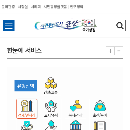
문화관광
시장실
시의회
시민광장플랫폼
인구정책
시
전
검
민
체
색
메
하
-
+
한눈에 서비스
주
뉴
기
열
권
기
도
유형선택
시
건설/교통
군
경제/일자리
토지/주택
복지/건강
출산/육아
산