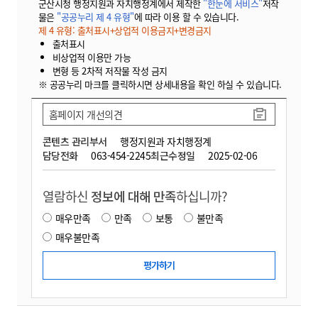
군산시청 행정지원과 자치행정계에서 제작한
"한눈에 서비스"
저작
물은
"공공누리 제 4 유형"
에 따라 이용 할 수 있습니다.
제 4 유형: 출처표시+상업적 이용금지+변경금지
출처표시
비상업적 이용만 가능
변형 등 2차적 저작물 작성 금지
※ 공공누리 마크를 클릭하시면 상세내용을 확인 하실 수 있습니다.
홈페이지 개선의견
콘텐츠 관리부서
행정지원과 자치행정계
담당전화
063-454-2245
최근수정일
2025-02-06
열람하신
정보에 대해 만족
하십니까?
매우만족
만족
보통
불만족
매우불만족