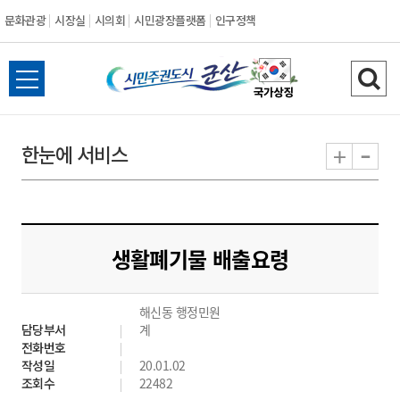
문화관광
시장실
시의회
시민광장플랫폼
인구정책
시
전
검
민
체
색
메
하
-
+
한눈에 서비스
주
뉴
기
열
권
기
도
생활폐기물 배출요령
시
해신동 행정민원
군
담당부서
계
전화번호
산
작성일
20.01.02
조회수
22482