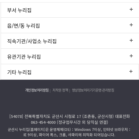
부서 누리집
읍/면/동 누리집
직속기관/사업소 누리집
유관기관 누리집
기타 누리집
개인정보처리방침
저작권 정책
영상정보처리기기운영·관리방침
[54078] 전북특별자치도 군산시 시청로 17 (조촌동, 군산시청) 대표전화
063-454-4000 (정규업무시간 외 당직실 연결)
군산시 누리집(홈페이지)은 운영체제(OS)：Windows 7이상, 인터넷 브라우저：
IE 9이상, 파이어 폭스, 크롬, 사파리에 최적화 되어있습니다.