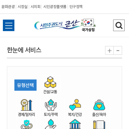
문화관광
시장실
시의회
시민광장플랫폼
인구정책
시
전
검
민
체
색
메
하
-
+
한눈에 서비스
주
뉴
기
열
권
기
도
유형선택
시
건설/교통
군
경제/일자리
토지/주택
복지/건강
출산/육아
산