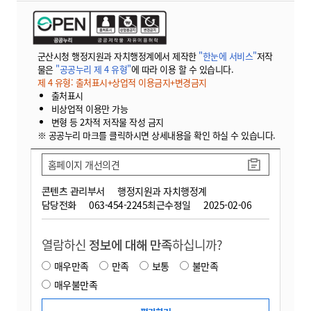
군산시청 행정지원과 자치행정계에서 제작한
"한눈에 서비스"
저작
물은
"공공누리 제 4 유형"
에 따라 이용 할 수 있습니다.
제 4 유형: 출처표시+상업적 이용금지+변경금지
출처표시
비상업적 이용만 가능
변형 등 2차적 저작물 작성 금지
※ 공공누리 마크를 클릭하시면 상세내용을 확인 하실 수 있습니다.
홈페이지 개선의견
콘텐츠 관리부서
행정지원과 자치행정계
담당전화
063-454-2245
최근수정일
2025-02-06
열람하신
정보에 대해 만족
하십니까?
매우만족
만족
보통
불만족
매우불만족