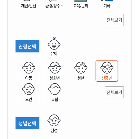
재난/안전
환경/상수도
교육/문화
기타
전체보기
연령선택
유아
아동
청소년
청년
신중년
전체보기
노인
복합
성별선택
남성