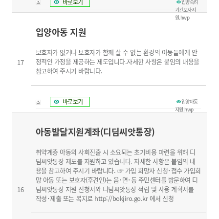
바로보기
입양숙려
기간모자지
원.hwp
입양아동 지원
보호자가 없거나 보호자가 함께 살 수 없는 환경의 아동들에게 안
정적인 가정을 제공하는 제도입니다.자세한 사항은 붙임의 내용을
17
참고하여 주시기 바랍니다.
바로보기
입양아동
지원.hwp
아동발달지원계좌(디딤씨앗통장)
취약계층 아동의 사회진출 시 소요되는 초기비용 마련을 위해 디
딤씨앗통장 제도를 지원하고 있습니다. 자세한 사항은 붙임의 내
용을 참고하여 주시기 바랍니다. ☞ 가입 희망자 신청･접수 가입희
망 아동 또는 보호자(후견인)는 읍･면･동 주민센터를 방문하여 디
딤씨앗통장 지원 신청서와 디딤씨앗통장 적립 및 사용 계획서를
16
작성･제출 또는 복지로 http://bokjiro.go.kr 에서 신청