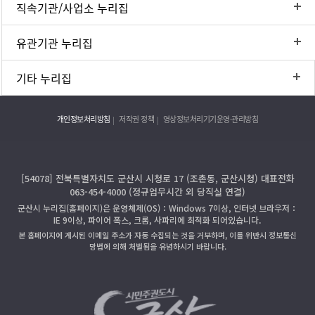
직속기관/사업소 누리집
유관기관 누리집
기타 누리집
개인정보처리방침
저작권 정책
영상정보처리기기운영·관리방침
[54078] 전북특별자치도 군산시 시청로 17 (조촌동, 군산시청) 대표전화
063-454-4000 (정규업무시간 외 당직실 연결)
군산시 누리집(홈페이지)은 운영체제(OS)：Windows 7이상, 인터넷 브라우저：
IE 9이상, 파이어 폭스, 크롬, 사파리에 최적화 되어있습니다.
본 홈페이지에 게시된 이메일 주소가 자동 수집되는 것을 거부하며, 이를 위반시 정보통신
망법에 의해 처벌됨을 유념하시기 바랍니다.