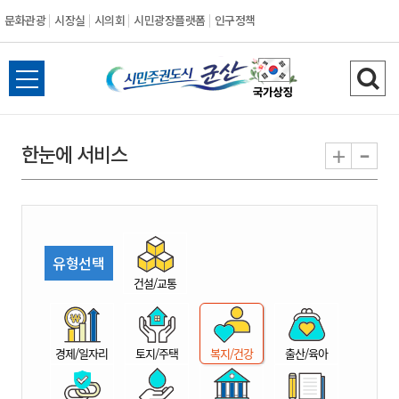
문화관광
시장실
시의회
시민광장플랫폼
인구정책
시
전
검
민
체
색
메
하
-
+
한눈에 서비스
주
뉴
기
열
권
기
도
유형선택
시
건설/교통
군
경제/일자리
토지/주택
복지/건강
출산/육아
산