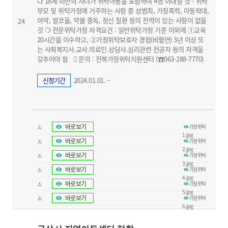
나 18세 미만의 자녀가 위탁아동을 포함하여 4명 이내일 것 - 위탁
부모 및 위탁가정에 거주하는 사람 중 성범죄, 가정폭력, 아동학대,
마약, 알코올, 약물 중독, 정신 질환 등의 전력이 있는 사람이 없을
24
것 ❍ 전문위탁가정 자격요건 : 일반위탁가정 기준 이외에 ①교육
20시간을 이수하고, ②가정위탁보호자 경험(비혈연) 3년 이상 또
는 사회복지사.교사.의료인.상담사.심리관련 전공자 등의 자격을
갖추어야 함  문의 : 전북가정위탁지원센터 (☎063-288-7770)
신청기간
2024.01.01. ~
바로보기
가정위탁
1.jpg
바로보기
가정위탁
2.jpg
바로보기
가정위탁
3.jpg
바로보기
가정위탁
4.jpg
바로보기
가정위탁
5.jpg
바로보기
가정위탁
6.jpg