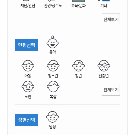
재난/안전
환경/상수도
교육/문화
기타
전체보기
연령선택
유아
아동
청소년
청년
신중년
전체보기
노인
복합
성별선택
남성