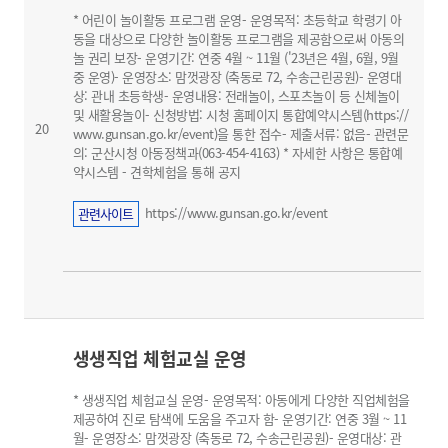
* 어린이 놀이활동 프로그램 운영- 운영목적: 초등학교 학령기 아
동을 대상으로 다양한 놀이활동 프로그램을 제공함으로써 아동의
놀 권리 보장- 운영기간: 연중 4월 ~ 11월 ('23년은 4월, 6월, 9월
중 운영)- 운영장소: 맘껏광장 (축동로 72, 수송근린공원)- 운영대
상: 관내 초등학생- 운영내용: 전래놀이, 스포츠놀이 등 신체놀이
및 새활용놀이- 신청방법: 시청 홈페이지 통합예약시스템(https://
20
www.gunsan.go.kr/event)을 통한 접수- 제출서류: 없음- 관련문
의: 군산시청 아동정책과(063-454-4163) * 자세한 사항은 통합예
약시스템 - 견학체험을 통해 공지
https://www.gunsan.go.kr/event
관련사이트
생생직업 체험교실 운영
* 생생직업 체험교실 운영- 운영목적: 아동에게 다양한 직업체험을
제공하여 진로 탐색에 도움을 주고자 함- 운영기간: 연중 3월 ~ 11
월- 운영장소: 맘껏광장 (축동로 72, 수송근린공원)- 운영대상: 관