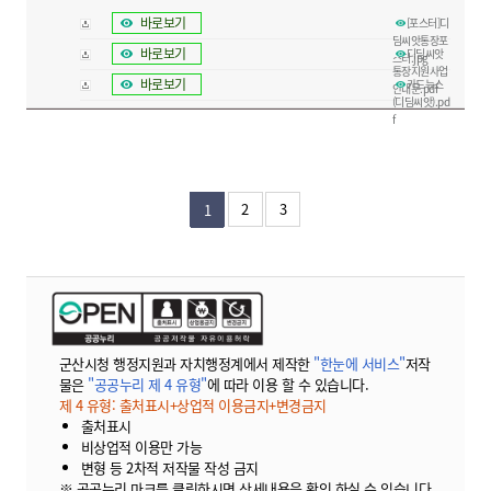
바로보기
[포스터]디
딤씨앗통장포
바로보기
디딤씨앗
스터.jpg
통장지원사업
바로보기
카드뉴스
안내문.pdf
(디딤씨앗).pd
f
2
3
1
군산시청 행정지원과 자치행정계에서 제작한
"한눈에 서비스"
저작
물은
"공공누리 제 4 유형"
에 따라 이용 할 수 있습니다.
제 4 유형: 출처표시+상업적 이용금지+변경금지
출처표시
비상업적 이용만 가능
변형 등 2차적 저작물 작성 금지
※ 공공누리 마크를 클릭하시면 상세내용을 확인 하실 수 있습니다.