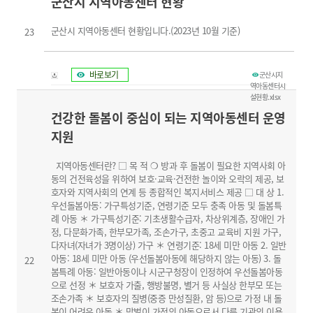
군산시 지역아동센터 현황
군산시 지역아동센터 현황입니다.(2023년 10월 기준)
23
바로보기
군산시지
역아동센터시
설현황.xlsx
건강한 돌봄이 중심이 되는 지역아동센터 운영
지원
지역아동센터란? □ 목 적 ❍ 방과 후 돌봄이 필요한 지역사회 아
동의 건전육성을 위하여 보호·교육·건전한 놀이와 오락의 제공, 보
호자와 지역사회의 연계 등 종합적인 복지서비스 제공 □ 대 상 1.
우선돌봄아동: 가구특성기준, 연령기준 모두 충족 아동 및 돌봄특
례 아동 ＊ 가구특성기준: 기초생활수급자, 차상위계층, 장애인 가
정, 다문화가족, 한부모가족, 조손가구, 초중고 교육비 지원 가구,
다자녀(자녀가 3명이상) 가구 ＊ 연령기준: 18세 미만 아동 2. 일반
아동: 18세 미만 아동 (우선돌봄아동에 해당하지 않는 아동) 3. 돌
22
봄특례 아동: 일반아동이나 시군구청장이 인정하여 우선돌봄아동
으로 선정 ＊ 보호자 가출, 행방불명, 별거 등 사실상 한부모 또는
조손가족 ＊ 보호자의 질병(중증 만성질환, 암 등)으로 가정 내 돌
봄이 어려운 아동 ＊ 맞벌이 가정의 아동으로서 다른 기관의 이용