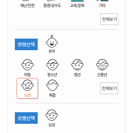
재난/안전
환경/상수도
교육/문화
기타
전체보기
연령선택
유아
아동
청소년
청년
신중년
전체보기
노인
복합
성별선택
남성