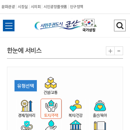
문화관광
시장실
시의회
시민광장플랫폼
인구정책
시
전
검
민
체
색
메
하
-
+
한눈에 서비스
주
뉴
기
열
권
기
도
유형선택
시
건설/교통
군
경제/일자리
토지/주택
복지/건강
출산/육아
산