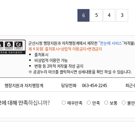
기부자 예우제
기부자 명예의 전당
5
4
3
6
기금사업
군산시 답례품
고향사랑기부제 소식
군산시청 행정지원과 자치행정계에서 제작한
"한눈에 서비스"
저작물
제 4 유형: 출처표시+상업적 이용금지+변경금지
출처표시
비상업적 이용만 가능
변형 등 2차적 저작물 작성 금지
※ 공공누리 마크를 클릭하시면 상세내용을 확인 하실 수 있습니다.
행정지원과 자치행정계
담당전화
063-454-2245
최근
에 대해 만족
하십니까?
매우만족
만족
보통
불만