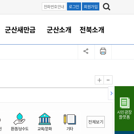
전화번호안내
로그인
회원가입
군산새만금
군산소개
전북소개
정 대응
족관계
부서/업무
RE100의 중심 새만금
도시/공원/주택
산업인프라
정책실명제
토지/건축
읍면동 안내
군산새만금 홍보 영상
조직운영6대지표
농업/축산업
도시재생
지방세
족관계
도시계획/지구단위계획
군산국가산업단지
정책실명제 안내
지방세
도시재생사업
민선8기 농업비전/발전방
공무원 정원
향
-
+
공원녹지
군산2국가산업단지
국민신청실명제안내
지방세환급금신청
도시재생(현장)지원센터
과장급이상 상위직 비율
농산물 유통
식
주택
새만금산업단지
정책실명제 중점관리 대상
지방세 상담챗봇
도시재생시설 현황
공무원 1인당 주민수
가축방역
자료실
자유무역지역
도시재생 공지/행사
현장공무원 비율
동물복지
지방산업단지
재정규모대비 인건비운영
시민광장
농공단지
실국본부수
플랫폼
전체보기
림 서비
산업단지 지도
내고장 알리미
전
환경/상수도
교육/문화
기타
구
항만/여객/공항/철도/컨벤