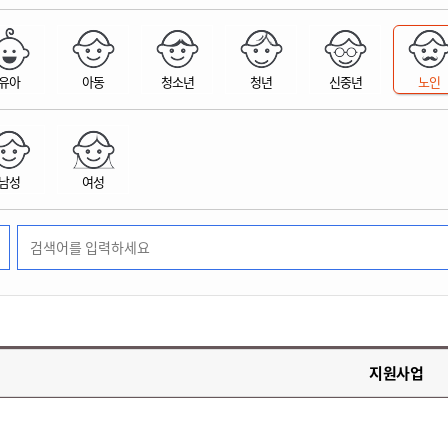
위원회 현황
공공데이터 개방
업무추진비공
군산시 무상교통
공부의 명수
정부24
위원회 명단공개
공공데이터 개방
예산/재정
법률정보
국민신문고
건설
부동산
에너지
유아
아동
청소년
청년
신중년
노인
환경
청소
위생
위원회 회의록 공개
공공데이터 수요조사
민원편람/서식
한눈에 서비스
전자가족관계등록
예산안내
조례규칙 입법예고
경제동향
도로/가로등
부동산 정보
태양광
환경선언문
청소정보
공중위생
재정공시
조례규칙 입법예고(구)
물가정보
자전거
주소/건축/지적/지리정보
가스/석유
인터넷등기소
환경기본정보
대형폐기물 배출신고
위생용품 제조업
결산보고서
법률정보 관련사이트
사회조사
조상땅찾기
국세청홈택스
남성
여성
화학물질 관리지도
공모사업
생활쓰레기 처리요령
식품위생
중기지방재정계획
사업체조
위택스
미세먼지 대응
음식물쓰레기 처리요령
문화 콘텐츠업
투자심사
통계연보
부동산통합민원
환경영향평가
폐기물 처리시설 현황
예산낭비신고
청년통계
체육
공공데이터포털
석면해체 건축물정보
보조금 부정수급 신고
주민등록
새올전자민원창구
체육시설 안내
환경오염업소 공개
공유재산
체류외국
군산시체육회
환경 관련사이트
재정용어사전
생활체육 공지
지원사업
군산시 고향사랑기부제
고향사랑기부제 소개
군산상품