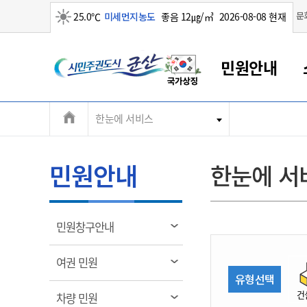
맑음
문
25.0℃
미세먼지농도
좋음 12㎍/㎥
2026-08-08 현재
시
민원안내
민
전
한눈에 서비스
군산새만금
민원안내
소통참여
생활복지
경제산업
정보공개
군산소개
전북소개
주
군산에서 시작되는 새만금
전북특별자치도 소개
군산사랑상품권
민원창구안내
정보공개제도
복지/보건
시정알림
군산시 비전
체
권
민원이용안내
시정소식
인구정책
상품권 안내
제도안내
전북특별자치도란?
메
민원안내
한눈에 서
민원수수료
시험/채용
통합돌봄
상품권 공지사항
비공개대상정보
전북특별자치도 용어 Q&A
뉴
도
종합민원창구
보도자료
주민복지
상품권 Q&A
불복구제절차
자료실
시
아름다운 배려창구
행사안내
아동/청소년
상품권 이용규약
수수료
열
민원창구안내
홍보영상 게시판
토지정보민원창구
행사일정표
여성/가족
판매대행점 조회
정보공개서식
림
군
대표전화
대표전화
대표전화
대표전화
대표전화
대표전화
대표전화
대표전화
063-454-4000
063-454-4000
063-454-4000
063-454-4000
063-454-4000
063-454-4000
063-454-4000
063-454-4000
열
여권 민원
무인민원발급기
교육안내
노인복지
지류상품권 재고조회
림
유형선택
산
보건소식
장애인복지
부서 및 담당자 연락처
부서 및 담당자 연락처
부서 및 담당자 연락처
부서 및 담당자 연락처
부서 및 담당자 연락처
부서 및 담당자 연락처
부서 및 담당자 연락처
부서 및 담당자 연락처
건
열
차량 민원
고시공고
사회서비스(바우처)