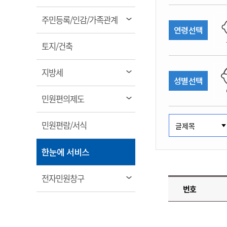
림
계약정보공개
전화번호안내
전화번호안내
전화번호안내
전화번호안내
전화번호안내
전화번호안내
전화번호안내
전화번호안내
군산시보
장사정보
열
주민등록/인감/가족관계
입찰/계약정보
연령선택
읍면동소식
주민복지 안내서
주요시책
림
수산업
찾아오시는길
찾아오시는길
찾아오시는길
찾아오시는길
찾아오시는길
찾아오시는길
찾아오시는길
찾아오시는길
용역과제
열
민원편의제도
토지/건축
웹진 열린군산
시정계획
어업현황
림
타기관소식
민원 1회방문 처리제
주요업무
수산물 안전정보
열
지방세
성별선택
어디서나 민원처리제
시정백서
림
군산수산물 소비촉진행사
상품권 구매 사용 및 관리
사전심사 청구제도
열
민원편의제도
군산 특화 수산물
림
민원인 후견인제
열
민원편람/서식
복합민원 상담예약제
림
폐업신고 원스톱서비스
열
한눈에 서비스
납세자 보호관제도
림
『안심상속』 원스톱 서비
열
전자민원창구
스
번호
림