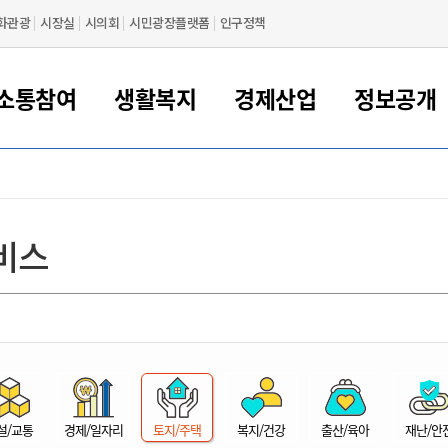
화관광
시장실
시의회
시민광장플랫폼
인구정책
소통참여
생활복지
경제산업
정보공개
새만금 해양거점도시 군산
정보공개 목록/청구
시민참여서비스
여권 민원
기업지원
교육
군산시 소개
군산시 관할권 주요논리
각종 신고/민원
사전정보공표
일자리/창업
차량 민원
상하수도
시청안내
새만금 관할구역 결
주민등록/인감/가
교통안내
기업목록
인사운영
SNS소식
여권발급안내
시민광장플랫폼
교육지원
투자기업 인센티브
정보공개 목록/청구
군산 현황
차량등록사업소 안내
하수도 계획
군산시 명장
사전정보공표
청사종합안내
주민등록/인감/가
시내버스
일반기업 목록
2022년도 통계
조직도
비스
여권 서식
시장에게 바란다
평생교육
기업지원정책
군산의 역사
차량 신규/이전 등록
상수도시설
구인구직
수시공표
전화번호안내
각종서식
택시
사회적경제기업
2023년도 통계
업무
나의민원
학자금대출이자지원
경제 공지/서식
수상현황
저당권 설정/말소 등록
수질검사
청년뜰(청년센터/창업센터)
부서별 팩스번호
시외버스/고속버스
공장 검색
2024년도 통계
부서소
나도한마디
우리아이 꿈탐험 지원사업
기업애로해소SOS
자연지리특성
등록원부 열람/발급
상수도/하수도 요금
시청 오시는 길
철도/항공
2025년도 통계
부서별 
군산시사회적경제지원센터
칭찬합시다
시민정보화교육
강소연구개발특구
행정구역/행정지도
자동차 등록 서식
요금조회납부시스템
여객선
설문조사
부모학교예약시스템
자매결연/국제협력 도시
자동차 과태료 조회 및 납부
공공하수처리시설
교통 관련사이트
일자리 지원사업
자원봉사참여
군산어린이시청
군산의 상징
자동차 정기(종합)검사 기
주정차단속 문자알
일자리지원센터
설/교통
경제/일자리
토지/주택
복지/건강
출산/육아
재난/안
간조회 및 검사예약
스
전자민원창
적극행정
디지털배움터