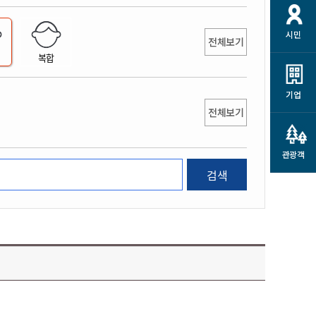
개
재정정보 공개
공공저작물
션
시민
통계정보
행정규제개혁
전체보기
소상공인 지원
복합
민방위/재난안전
시스템
행정규제개혁안내
고유가 피해지원금
민방위
규제신문고
군산사랑배달 배달의명수
기업
재난안전
전체보기
규제입증요청
카드수수료 지원
풍수해보험
사
규제정보포털
소상공인지원
재해예방
관광객
관련기관 안내
검색
군산시착한가격업소
시민대상보험
통계
영조물 배상보험
인 현황
군산시민 안전보험
군산시민 자전거보험
군산 상품
농업인안전보험 농가부담
 가이드북
금 지원사업