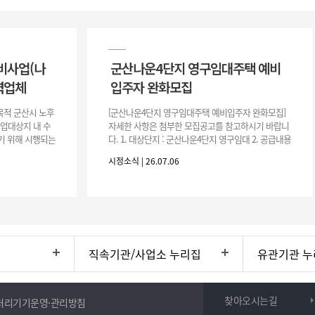
비사업(나
군산나운4단지 영구임대주택 예비
력업체
입주자 완화모집
목적 군산시 노후
[군산나운4단지 영구임대주택 예비입주자 완화모집]
사업대상지 내 수
자세한 사항은 첨부한 모집공고를 참고하시기 바랍니
기 위해 시행되는
다. 1. 대상단지 : 군산나운4단지 영구임대 2. 공급내용
수행하기 위한 복
: 26.37㎡ (7평) 500호 3. 공 고 일 : 2026. 7. 6.
시정소식 | 26.07.06
직속기관/사업소 누리집
유관기관 누
찾아오시는길
처리기기운영·관리방침