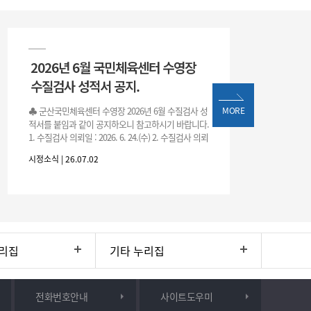
2026년 6월 국민체육센터 수영장
수질검사 성적서 공지.
♣ 군산국민체육센터 수영장 2026년 6월 수질검사 성
MORE
적서를 붙임과 같이 공지하오니 참고하시기 바랍니다.
1. 수질검사 의뢰일 : 2026. 6. 24.(수) 2. 수질검사 의뢰
처 : 전북대학교 물환경연구센터 3. 근거 : 『체육시설
시정소식 | 26.07.02
리집
기타 누리집
전화번호안내
사이트도우미