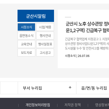
군산시알림
군산시 노후 상수관망 정
시정소식
시험/채용
운1,2구역) 긴급복구 협
(municipal
읍면동소식
행사안내
긴급복구 협력업체 지정공고 1. 지정
news)
상수관망 정비사업(나운1,2구역)의 
교육안내
행사일정표
도시설물 누수 및 안전사고를 예방하
보도자료
고시공고
긴급복구공사 및 소규모 긴급공사를 
시정소식 | 26.07.06
구업체 지정 2. 협력업체
부서 누리집
읍/면/동 누리집
개인정보처리방침
저작권 정책
영상정보