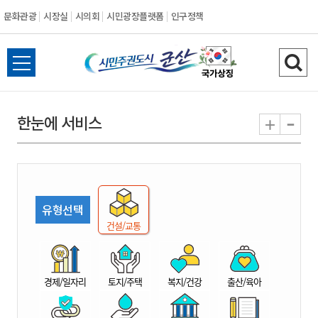
문화관광
시장실
시의회
시민광장플랫폼
인구정책
시
전
검
민
체
색
메
하
-
+
한눈에 서비스
주
뉴
기
열
권
기
도
유형선택
시
건설/교통
군
경제/일자리
토지/주택
복지/건강
출산/육아
산