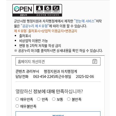
군산시청 행정지원과 자치행정계에서 제작한
"한눈에 서비스"
저작
물은
"공공누리 제 4 유형"
에 따라 이용 할 수 있습니다.
제 4 유형: 출처표시+상업적 이용금지+변경금지
출처표시
비상업적 이용만 가능
변형 등 2차적 저작물 작성 금지
※ 공공누리 마크를 클릭하시면 상세내용을 확인 하실 수 있습니다.
홈페이지 개선의견
콘텐츠 관리부서
행정지원과 자치행정계
담당전화
063-454-2245
최근수정일
2025-02-06
열람하신
정보에 대해 만족
하십니까?
매우만족
만족
보통
불만족
매우불만족