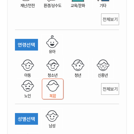
재난/안전
환경/상수도
교육/문화
기타
전체보기
연령선택
유아
아동
청소년
청년
신중년
전체보기
노인
복합
성별선택
남성