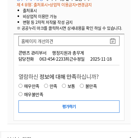
제 4 유형: 출처표시+상업적 이용금지+변경금지
출처표시
비상업적 이용만 가능
변형 등 2차적 저작물 작성 금지
※ 공공누리 마크를 클릭하시면 상세내용을 확인 하실 수 있습니다.
홈페이지 개선의견
콘텐츠 관리부서
행정지원과 총무계
담당전화
063-454-2233
최근수정일
2025-11-18
열람하신
정보에 대해 만족
하십니까?
매우만족
만족
보통
불만족
매우불만족