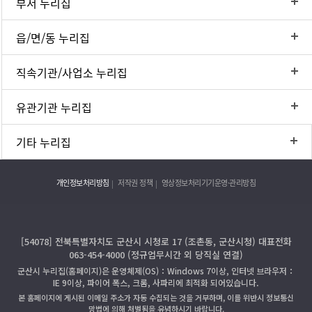
부서 누리집
읍/면/동 누리집
직속기관/사업소 누리집
유관기관 누리집
기타 누리집
개인정보처리방침
저작권 정책
영상정보처리기기운영·관리방침
[54078] 전북특별자치도 군산시 시청로 17 (조촌동, 군산시청) 대표전화
063-454-4000 (정규업무시간 외 당직실 연결)
군산시 누리집(홈페이지)은 운영체제(OS)：Windows 7이상, 인터넷 브라우저：
IE 9이상, 파이어 폭스, 크롬, 사파리에 최적화 되어있습니다.
본 홈페이지에 게시된 이메일 주소가 자동 수집되는 것을 거부하며, 이를 위반시 정보통신
망법에 의해 처벌됨을 유념하시기 바랍니다.