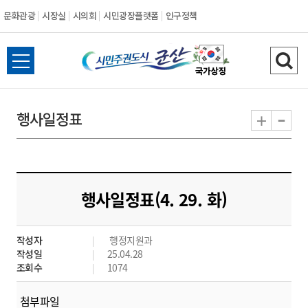
문화관광
시장실
시의회
시민광장플랫폼
인구정책
시
전
검
민
체
색
메
하
-
+
행사일정표
주
뉴
기
열
권
기
도
행사일정표(4. 29. 화)
시
작성자
행정지원과
군
작성일
25.04.28
조회수
1074
산
첨부파일