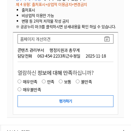
제 4 유형: 출처표시+상업적 이용금지+변경금지
출처표시
비상업적 이용만 가능
변형 등 2차적 저작물 작성 금지
※ 공공누리 마크를 클릭하시면 상세내용을 확인 하실 수 있습니다.
홈페이지 개선의견
콘텐츠 관리부서
행정지원과 총무계
담당전화
063-454-2233
최근수정일
2025-11-18
열람하신
정보에 대해 만족
하십니까?
매우만족
만족
보통
불만족
매우불만족