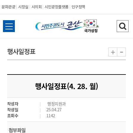
문화관광
시장실
시의회
시민광장플랫폼
인구정책
시
전
검
민
체
색
메
하
-
+
행사일정표
주
뉴
기
열
권
기
도
행사일정표(4. 28. 월)
시
작성자
행정지원과
군
작성일
25.04.27
조회수
1142
산
첨부파일