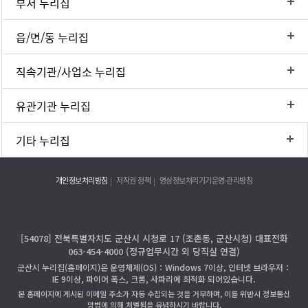
부서 누리집
읍/면/동 누리집
직속기관/사업소 누리집
유관기관 누리집
기타 누리집
개인정보처리방침
저작권 정책
영상정보처리기기운영·관리방침
[54078] 전북특별자치도 군산시 시청로 17 (조촌동, 군산시청) 대표전화
063-454-4000 (정규업무시간 외 당직실 연결)
군산시 누리집(홈페이지)은 운영체제(OS)：Windows 7이상, 인터넷 브라우저：
IE 9이상, 파이어 폭스, 크롬, 사파리에 최적화 되어있습니다.
본 홈페이지에 게시된 이메일 주소가 자동 수집되는 것을 거부하며, 이를 위반시 정보통신
망법에 의해 처벌됨을 유념하시기 바랍니다.