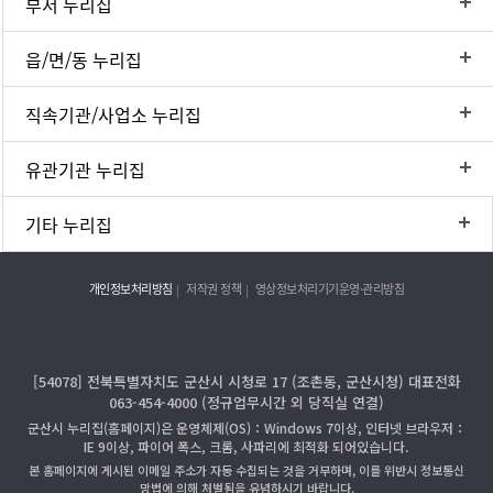
부서 누리집
읍/면/동 누리집
직속기관/사업소 누리집
유관기관 누리집
기타 누리집
개인정보처리방침
저작권 정책
영상정보처리기기운영·관리방침
[54078] 전북특별자치도 군산시 시청로 17 (조촌동, 군산시청) 대표전화
063-454-4000 (정규업무시간 외 당직실 연결)
군산시 누리집(홈페이지)은 운영체제(OS)：Windows 7이상, 인터넷 브라우저：
IE 9이상, 파이어 폭스, 크롬, 사파리에 최적화 되어있습니다.
본 홈페이지에 게시된 이메일 주소가 자동 수집되는 것을 거부하며, 이를 위반시 정보통신
망법에 의해 처벌됨을 유념하시기 바랍니다.