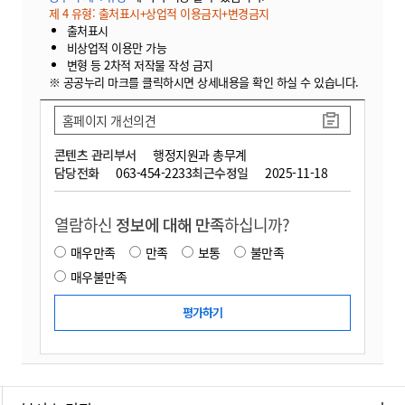
제 4 유형: 출처표시+상업적 이용금지+변경금지
출처표시
비상업적 이용만 가능
변형 등 2차적 저작물 작성 금지
※ 공공누리 마크를 클릭하시면 상세내용을 확인 하실 수 있습니다.
홈페이지 개선의견
콘텐츠 관리부서
행정지원과 총무계
담당전화
063-454-2233
최근수정일
2025-11-18
열람하신
정보에 대해 만족
하십니까?
매우만족
만족
보통
불만족
매우불만족