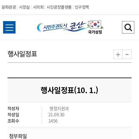
문화관광
시장실
시의회
시민광장플랫폼
인구정책
시
전
검
민
체
색
메
하
-
+
행사일정표
주
뉴
기
열
권
기
도
행사일정표(10. 1.)
시
작성자
행정지원과
군
작성일
21.09.30
조회수
1456
산
첨부파일