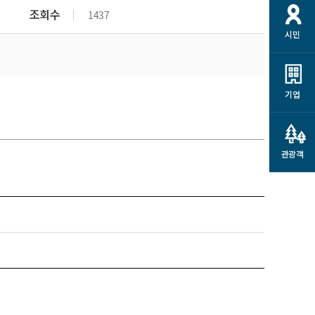
개
재정정보 공개
공공저작물
션
조회수
1437
시민
통계정보
행정규제개혁
소상공인 지원
민방위/재난안전
시스템
행정규제개혁안내
고유가 피해지원금
민방위
규제신문고
군산사랑배달 배달의명수
기업
재난안전
규제입증요청
카드수수료 지원
풍수해보험
사
규제정보포털
소상공인지원
재해예방
관광객
관련기관 안내
군산시착한가격업소
시민대상보험
통계
영조물 배상보험
인 현황
군산시민 안전보험
군산시민 자전거보험
군산 상품
농업인안전보험 농가부담
 가이드북
금 지원사업