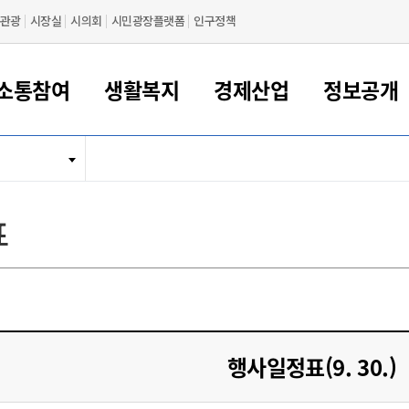
관광
시장실
시의회
시민광장플랫폼
인구정책
소통참여
생활복지
경제산업
정보공개
새만금 해양거점도시 군산
정보공개 목록/청구
시민참여서비스
여권 민원
기업지원
교육
군산시 소개
군산시 관할권 주요논리
각종 신고/민원
사전정보공표
일자리/창업
차량 민원
상하수도
시청안내
새만금 관할구역 결
주민등록/인감/가
교통안내
기업목록
인사운영
SNS소식
여권발급안내
시민광장플랫폼
교육지원
투자기업 인센티브
정보공개 목록/청구
군산 현황
차량등록사업소 안내
하수도 계획
군산시 명장
사전정보공표
청사종합안내
주민등록/인감/가
시내버스
일반기업 목록
2022년도 통계
조직도
표
여권 서식
시장에게 바란다
평생교육
기업지원정책
군산의 역사
차량 신규/이전 등록
상수도시설
구인구직
수시공표
전화번호안내
각종서식
택시
사회적경제기업
2023년도 통계
업무
나의민원
학자금대출이자지원
경제 공지/서식
수상현황
저당권 설정/말소 등록
수질검사
청년뜰(청년센터/창업센터)
부서별 팩스번호
시외버스/고속버스
공장 검색
2024년도 통계
부서소
나도한마디
우리아이 꿈탐험 지원사업
기업애로해소SOS
자연지리특성
등록원부 열람/발급
상수도/하수도 요금
시청 오시는 길
철도/항공
2025년도 통계
부서별 
군산시사회적경제지원센터
칭찬합시다
시민정보화교육
강소연구개발특구
행정구역/행정지도
자동차 등록 서식
요금조회납부시스템
여객선
설문조사
부모학교예약시스템
자매결연/국제협력 도시
자동차 과태료 조회 및 납부
공공하수처리시설
교통 관련사이트
일자리 지원사업
행사일정표(9. 30.)
자원봉사참여
군산어린이시청
군산의 상징
자동차 정기(종합)검사 기
주정차단속 문자알
일자리지원센터
간조회 및 검사예약
스
전자민원창
적극행정
디지털배움터