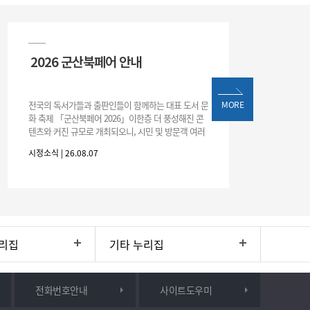
2026 군산북페어 안내
전국의 독서가들과 출판인들이 함께하는 대표 도서 문
MORE
화 축제 「군산북페어 2026」이한층 더 풍성해진 콘
텐츠와 커진 규모로 개최되오니, 시민 및 방문객 여러
분의 많은 관심과 참여 바랍니다.□ 행사 개요행사 기
시정소식 | 26.08.07
간: 2026. 8. 28.
리집
기타 누리집
전화번호안내
사이트도우미