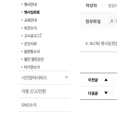
계약정보공개
행사안내
작성자
행정
전화번호안내
전화번호안내
전화번호안내
전화번호안내
전화번호안내
전화번호안내
전화번호안내
전화번호안내
군산시보
장사정보
행사일정표
입찰/계약정보
읍면동소식
주민복지 안내서
주요시책
수산업
찾아오시는길
찾아오시는길
찾아오시는길
찾아오시는길
찾아오시는길
찾아오시는길
찾아오시는길
찾아오시는길
교육안내
첨부파일
용역과제
민원편의제도
웹진 열린군산
시정계획
어업현황
보건소식
타기관소식
민원 1회방문 처리제
주요업무
수산물 안전정보
고시공고
어디서나 민원처리제
시정백서
9. 30.(목) 행사일
군산시보
군산수산물 소비촉진행사
상품권 구매 사용 및 관리
사전심사 청구제도
읍면동소식
군산 특화 수산물
민원인 후견인제
웹진 열린군산
복합민원 상담예약제
타기관소식
폐업신고 원스톱서비스
열
시민참여서비스
이전글
납세자 보호관제도
림
열
『안심상속』 원스톱 서비
각종 신고/민원
다음글
스
림
열
SNS소식
림