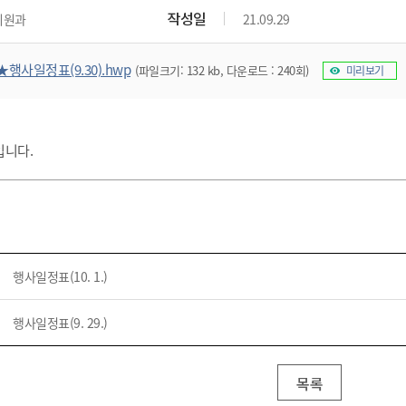
위원회 현황
공공데이터 개방
업무추진비공
군산시 무상교통
작성일
지원과
21.09.29
공부의 명수
정부24
위원회 명단공개
공공데이터 개방
예산/재정
법률정보
국민신문고
건설
부동산
에너지
★행사일정표(9.30).hwp
(파일크기: 132 kb, 다운로드 : 240회)
미리보기
환경
청소
위생
위원회 회의록 공개
공공데이터 수요조사
민원편람/서식
한눈에 서비스
전자가족관계등록
예산안내
조례규칙 입법예고
경제동향
도로/가로등
부동산 정보
태양광
환경선언문
청소정보
공중위생
재정공시
조례규칙 입법예고(구)
물가정보
자전거
주소/건축/지적/지리정보
가스/석유
인터넷등기소
환경기본정보
대형폐기물 배출신고
위생용품 제조업
결산보고서
법률정보 관련사이트
사회조사
정입니다.
조상땅찾기
국세청홈택스
화학물질 관리지도
공모사업
생활쓰레기 처리요령
식품위생
중기지방재정계획
사업체조
위택스
미세먼지 대응
음식물쓰레기 처리요령
문화 콘텐츠업
투자심사
통계연보
부동산통합민원
환경영향평가
폐기물 처리시설 현황
예산낭비신고
청년통계
체육
공공데이터포털
석면해체 건축물정보
보조금 부정수급 신고
주민등록
새올전자민원창구
행사일정표(10. 1.)
체육시설 안내
환경오염업소 공개
공유재산
체류외국
군산시체육회
환경 관련사이트
재정용어사전
행사일정표(9. 29.)
생활체육 공지
군산시 고향사랑기부제
고향사랑기부제 소개
군산상품
목록