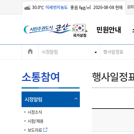
구름많음
문화
30.0℃
미세먼지농도
좋음 6㎍/㎥
2026-08-08 현재
시
민원안내
민
전
시정알림
행사일정표
군산새만금
민원안내
소통참여
생활복지
경제산업
정보공개
군산소개
전북소개
주
군산에서 시작되는 새만금
전북특별자치도 소개
군산사랑상품권
민원창구안내
정보공개제도
복지/보건
시정알림
군산시 비전
체
권
민원이용안내
시정소식
인구정책
상품권 안내
제도안내
전북특별자치도란?
메
소통참여
행사일정
민원수수료
시험/채용
통합돌봄
상품권 공지사항
비공개대상정보
전북특별자치도 용어 Q&A
뉴
도
종합민원창구
보도자료
주민복지
상품권 Q&A
불복구제절차
자료실
시
아름다운 배려창구
행사안내
아동/청소년
상품권 이용규약
수수료
열
시정알림
홍보영상 게시판
토지정보민원창구
행사일정표
여성/가족
판매대행점 조회
정보공개서식
림
군
대표전화
대표전화
대표전화
대표전화
대표전화
대표전화
대표전화
대표전화
063-454-4000
063-454-4000
063-454-4000
063-454-4000
063-454-4000
063-454-4000
063-454-4000
063-454-4000
시정소식
무인민원발급기
교육안내
노인복지
지류상품권 재고조회
시험/채용
산
보건소식
장애인복지
부서 및 담당자 연락처
부서 및 담당자 연락처
부서 및 담당자 연락처
부서 및 담당자 연락처
부서 및 담당자 연락처
부서 및 담당자 연락처
부서 및 담당자 연락처
부서 및 담당자 연락처
보도자료
고시공고
사회서비스(바우처)