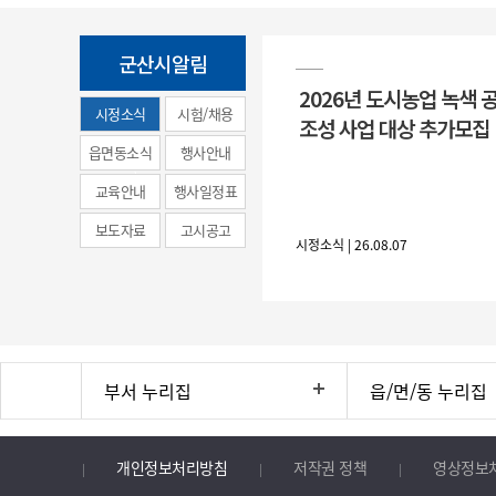
군산시알림
2026년 도시농업 녹색 
시정소식
시험/채용
조성 사업 대상 추가모집
(municipal
읍면동소식
행사안내
news)
교육안내
행사일정표
보도자료
고시공고
시정소식 | 26.08.07
부서 누리집
읍/면/동 누리집
개인정보처리방침
저작권 정책
영상정보