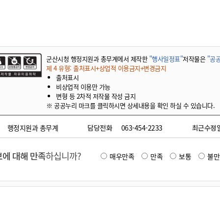
기부자 예우제
기부자 명예의 전당
기금사업
군산시 답례품
군산시청 행정지원과 총무계에서 제작한
"행사일정표"
저작물은
"공공
고향사랑기부제 소식
제 4 유형: 출처표시+상업적 이용금지+변경금지
출처표시
비상업적 이용만 가능
변형 등 2차적 저작물 작성 금지
※ 공공누리 마크를 클릭하시면 상세내용을 확인 하실 수 있습니다.
행정지원과 총무계
담당전화
063-454-2233
최근수정
에 대해 만족
하십니까?
매우만족
만족
보통
불만