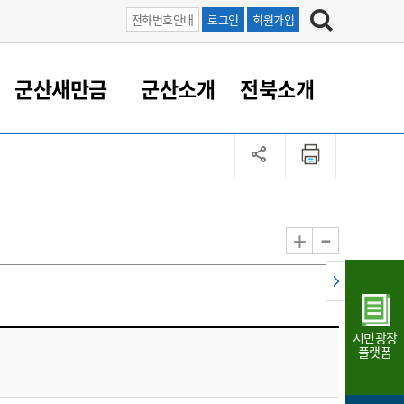
전화번호안내
로그인
회원가입
군산새만금
군산소개
전북소개
정 대응
족관계
부서/업무
RE100의 중심 새만금
도시/공원/주택
산업인프라
정책실명제
토지/건축
읍면동 안내
군산새만금 홍보 영상
조직운영6대지표
농업/축산업
도시재생
지방세
족관계
도시계획/지구단위계획
군산국가산업단지
정책실명제 안내
지방세
도시재생사업
민선8기 농업비전/발전방
공무원 정원
향
-
+
공원녹지
군산2국가산업단지
국민신청실명제안내
지방세환급금신청
도시재생(현장)지원센터
과장급이상 상위직 비율
농산물 유통
식
주택
새만금산업단지
정책실명제 중점관리 대상
지방세 상담챗봇
도시재생시설 현황
공무원 1인당 주민수
가축방역
자료실
자유무역지역
도시재생 공지/행사
현장공무원 비율
동물복지
지방산업단지
재정규모대비 인건비운영
시민광장
농공단지
실국본부수
플랫폼
림 서비
산업단지 지도
내고장 알리미
구
항만/여객/공항/철도/컨벤