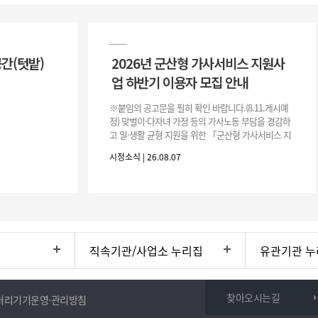
공간(텃밭)
2026년 군산형 가사서비스 지원사
업 하반기 이용자 모집 안내
※붙임의 공고문을 필히 확인 바랍니다.(8.11.게시예
정) 맞벌이·다자녀 가정 등의 가사노동 부담을 경감하
고 일·생활 균형 지원을 위한 「군산형 가사서비스 지
원사업」하반기 이용자를 다음과 같이 추가 모집하오
시정소식 | 26.08.07
니 많은 참여 바랍니다. 1
직속기관/사업소 누리집
유관기관 누
찾아오시는길
처리기기운영·관리방침