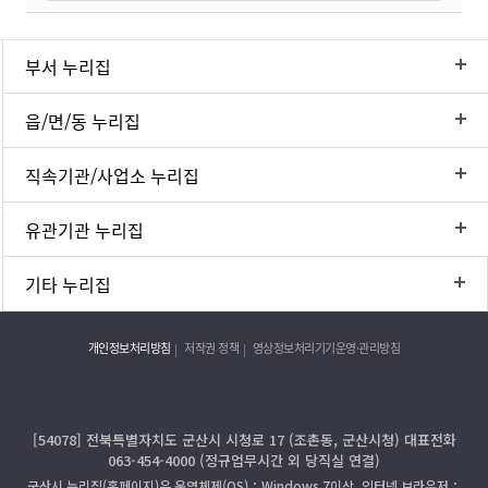
부서 누리집
읍/면/동 누리집
직속기관/사업소 누리집
유관기관 누리집
기타 누리집
개인정보처리방침
저작권 정책
영상정보처리기기운영·관리방침
[54078] 전북특별자치도 군산시 시청로 17 (조촌동, 군산시청) 대표전화
063-454-4000 (정규업무시간 외 당직실 연결)
군산시 누리집(홈페이지)은 운영체제(OS)：Windows 7이상, 인터넷 브라우저：