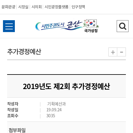
문화관광
시장실
시의회
시민광장플랫폼
인구정책
시
전
검
민
체
색
메
하
-
+
추가경정예산
주
뉴
기
열
권
기
도
2019년도 제2회 추가경정예산
시
작성자
기획예산과
군
작성일
19.09.24
조회수
3035
산
첨부파일