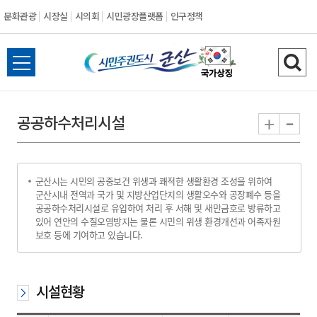
문화관광
시장실
시의회
시민광장플랫폼
인구정책
시
전
검
민
체
색
메
하
-
+
공공하수처리시설
주
뉴
기
열
권
기
군산시는 시민의 공중보건 위생과 쾌적한 생활환경 조성을 위하여
도
군산시내 전역과 국가 및 지방산업단지의 생활오수와 공장폐수 등을
공공하수처리시설로 유입하여 처리 후 서해 및 새만금호로 방류하고
시
있어 연안의 수질오염방지는 물론 시민의 위생 환경개선과 어족자원
보호 등에 기여하고 있습니다.
군
산
시설현황