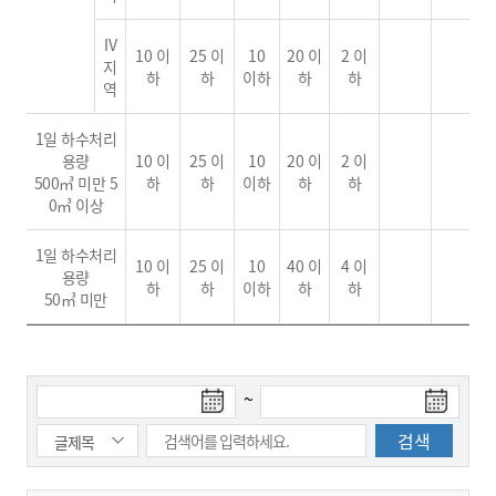
Ⅳ
10 이
25 이
10
20 이
2 이
지
하
하
이하
하
하
역
1일 하수처리
용량
10 이
25 이
10
20 이
2 이
500㎥ 미만 5
하
하
이하
하
하
0㎥ 이상
1일 하수처리
10 이
25 이
10
40 이
4 이
용량
하
하
이하
하
하
50㎥ 미만
검
검
~
색
색
시
종
작
료