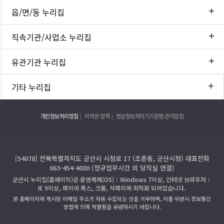
읍/면/동 누리집
직속기관/사업소 누리집
유관기관 누리집
기타 누리집
개인정보처리방침
저작권 정책
영상정보처리기기운영·관리방침
[54078] 전북특별자치도 군산시 시청로 17 (조촌동, 군산시청) 대표전화
063-454-4000 (정규업무시간 외 당직실 연결)
군산시 누리집(홈페이지)은 운영체제(OS)：Windows 7이상, 인터넷 브라우저：
IE 9이상, 파이어 폭스, 크롬, 사파리에 최적화 되어있습니다.
본 홈페이지에 게시된 이메일 주소가 자동 수집되는 것을 거부하며, 이를 위반시 정보통신
망법에 의해 처벌됨을 유념하시기 바랍니다.