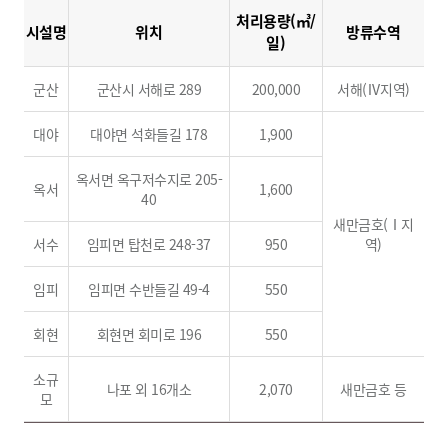
처리용량(㎥/
시설명
위치
방류수역
일)
군산
군산시 서해로 289
200,000
서해(Ⅳ지역)
대야
대야면 석화들길 178
1,900
옥서면 옥구저수지로 205-
옥서
1,600
40
새만금호(Ⅰ지
서수
임피면 탑천로 248-37
950
역)
임피
임피면 수반들길 49-4
550
회현
회현면 회미로 196
550
소규
나포 외 16개소
2,070
새만금호 등
모