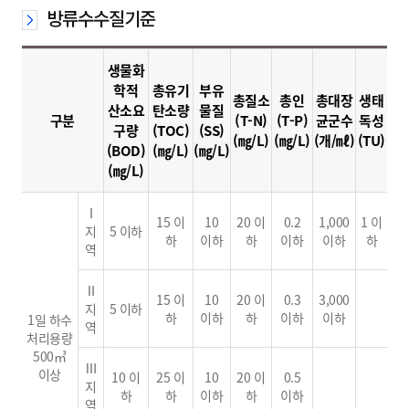
방류수수질기준
생물화
학적
총유기
부유
총질소
총인
총대장
생태
산소요
탄소량
물질
구분
(T-N)
(T-P)
균군수
독성
구량
(TOC)
(SS)
(㎎/L)
(㎎/L)
(개/㎖)
(TU)
(BOD)
(㎎/L)
(㎎/L)
(㎎/L)
Ⅰ
15 이
10
20 이
0.2
1,000
1 이
지
5 이하
하
이하
하
이하
이하
하
역
Ⅱ
15 이
10
20 이
0.3
3,000
지
5 이하
하
이하
하
이하
이하
1일 하수
역
처리용량
500㎥
Ⅲ
이상
10 이
25 이
10
20 이
0.5
지
하
하
이하
하
이하
역